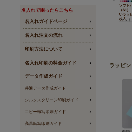
ソフト
名入れで困ったらこちら
（S1）
いラッピ
枚入
1セット
名入れガイドページ
ワイン
名入れ注文の流れ
印刷方法について
名入れ印刷の料金ガイド
ラッピン
データ作成ガイド
共通データ作成ガイド
シルクスクリーン印刷ガイド
コピー転写印刷ガイド
高温転写印刷ガイド
季節