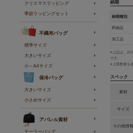
納期
クリスマスラッピング
季節ラッピングセット
納期種別
即納品
不織布バッグ
加工品
標準サイズ
※上記は、20
大きいサイズ
です。
※上限数量を
小～A4サイズ
スペック
保冷バッグ
大きいサイズ
素材
小さめサイズ
サイズ
アパレル資材
その他情
テーラーバッグ