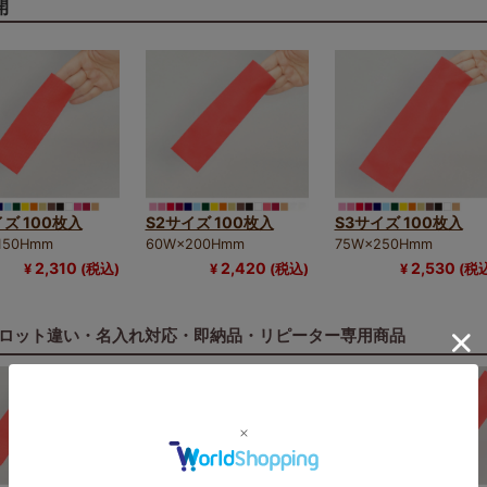
開
イズ 100枚入
S2サイズ 100枚入
S3サイズ 100枚入
身ギフトにぴったりの不織布袋
150Hmm
60W×200Hmm
75W×250Hmm
2,310
2,420
2,530
¥
(税込)
¥
(税込)
¥
(税
ッグスリム」は、通常の不織布平袋よりも縦長に設計されたスリム
は、リップやミストボトル、ヘアアクセサリーなど細身のギフトア
ンでのラッピングにもおすすめ
ロット違い・名入れ対応・即納品・リピーター専用商品
ではの丁寧な仕上がりで、販促ノベルティや店頭ラッピングにも安
ンやタイと組み合わせれば、ギフト感もアップ。カラー展開も豊富
のラッピングでお困りの方におすすめ。色とサイズで上質感を演出