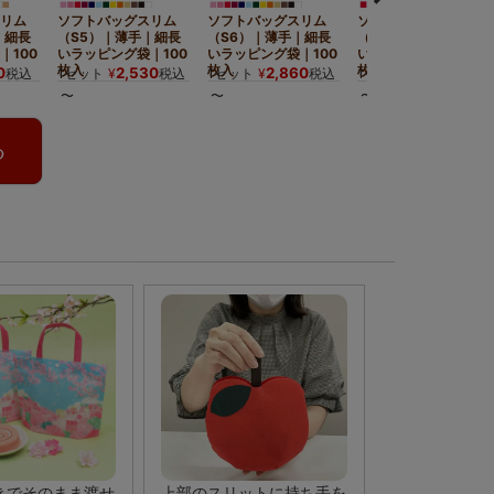
覧はこちら
リム
ソフトバッグスリム
ソフトバッグスリム
ソフトバッグスリム
｜細長
（S5）｜薄手｜細長
（S6）｜薄手｜細長
（S6）｜厚手｜細長
｜100
いラッピング袋｜100
いラッピング袋｜100
いラッピング袋｜50
枚入
枚入
枚入～
0
2,530
2,860
2,475
税込
1セット
¥
税込
1セット
¥
税込
1セット
¥
税込
を華やかに
〜
〜
〜
場合は、上部をカットしてご利用いただけま
る
きでそのまま渡せ
上部のスリットに持ち手を