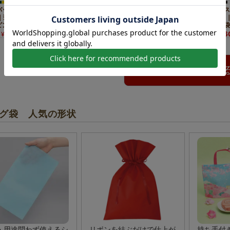
別売りの口留めアクセサリー一
バッグスリム
ソフトバッグスリム
ソフトバッグスリム
ソフトバッグス
｜薄手｜細長
（S2）｜薄手｜細長
（S3）｜薄手｜細長
（S4）｜薄手
ング袋｜100
いラッピング袋｜100
いラッピング袋｜100
いラッピング袋
枚入
枚入
枚入
3,410
3,520
3,630
1,76
¥
税込
1セット
¥
税込
1セット
¥
税込
1セット
¥
ワインボトルのラッピング
〜
ボトルも、ワンランク上のギフトに仕上げます。 長すぎる
この商品を購入す
す
グ袋 人気の形状
・用途問わず使えるシ
リボンを結ぶだけで仕上が
持ち手付