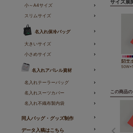
サイズ展
小～A4サイズ
スリムサイズ
名入れ保冷バッグ
大きいサイズ
小さめサイズ
S1サ
コスメや細
50W×
名入れアパレル資材
「ソフトバ
S2サイズ
名入れテーラーバッグ
店舗・サロ
この商品の
名入れスーツカバー
日本製なら
名入れ不織布製内袋
カットリボ
す。
同人バッグ・グッズ制作
細長い商品
データ入稿はこちら