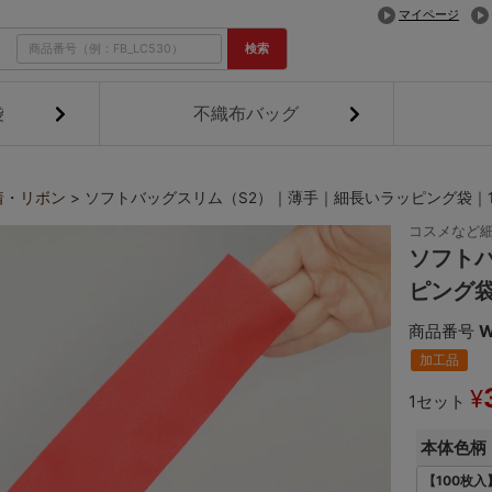
マイページ
検索
袋
不織布バッグ
着・リボン
ソフトバッグスリム（S2）｜薄手｜細長いラッピング袋｜1
コスメなど
ソフト
ピング袋
商品番号
W
加工品
¥
1セット
本体色柄
【100枚