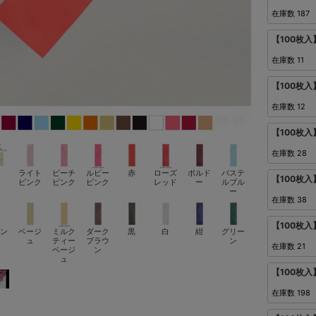
在庫数
187
【100枚
在庫数
11
【100枚
在庫数
12
【100枚
在庫数
28
ライト
ピーチ
ルビー
赤
ローズ
ボルド
パステ
【100枚
ピンク
ピンク
ピンク
レッド
ー
ルブル
ー
在庫数
38
【100枚
ン
ベージ
ミルク
ダーク
黒
白
紺
グリー
ュ
ティー
ブラウ
ン
在庫数
21
ベージ
ン
ュ
【100枚入
在庫数
198