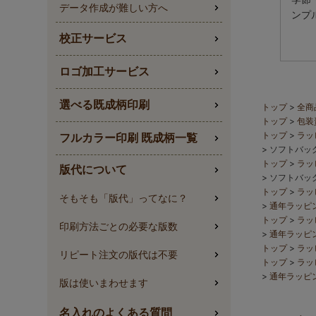
データ作成が難しい方へ
ンプ
校正サービス
ロゴ加工サービス
選べる既成柄印刷
トップ
全商
トップ
包装
トップ
ラッ
フルカラー印刷 既成柄一覧
ソフトバッ
トップ
ラッ
版代について
ソフトバッ
トップ
ラッ
そもそも「版代」ってなに？
通年ラッピ
トップ
ラッ
印刷方法ごとの必要な版数
通年ラッピ
トップ
ラッ
リピート注文の版代は不要
トップ
ラッ
通年ラッピ
版は使いまわせます
名入れのよくある質問