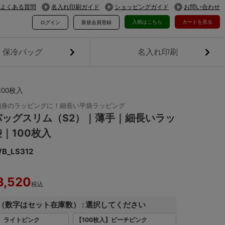
よくある質問
名入れ印刷ガイド
ショッピングガイド
お問い合わせ
入稿はこちら
カートを見る
ログイン
新規会員登録
保冷バッグ
名入れ印刷
00枚入
細身のラッピングに！細長い平袋ラッピング
バッグスリム（S2）｜薄手｜細長いラッ
｜100枚入
B_LS312
3,520
税込
（数字はセット在庫数）
選択してください
入】ライトピンク
【100枚入】ピーチピンク