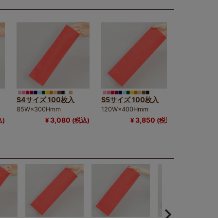
S4サイズ 100枚入
S5サイズ 100枚入
S6サイズ 
85W×300Hmm
120W×400Hmm
155W×50
3,080
3,850
込)
¥
(税込)
¥
(税込)
タイプのラッピング袋です。
イテムをスマートに包むのに適しています。
心してご利用いただけます。
で、商品のイメージに合わせたラッピングが可能で
できます。