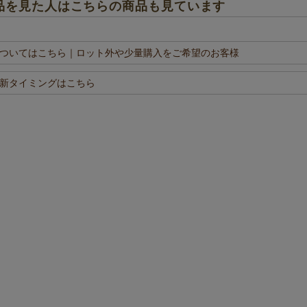
品を見た人はこちらの商品も見ています
ついてはこちら
｜ロット外や少量購入をご希望のお客様
新タイミングはこちら
コスメボトルのラッピングに高
かな風合いの不織布で、高級感のあるラッピングに。 リボ
のオリジナルラッピン