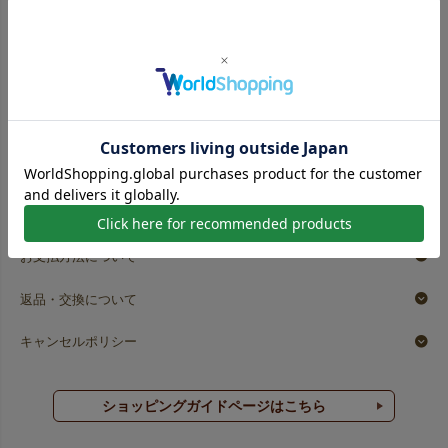
ワイン以外にも、誕生日や記念日の贈り物、季節イベント、
名入れ注文の詳細はこちら
手土産などに。
細長いパッケージに対応する袋として、さまざまなシーンで
活躍します。
ショッピングガイド
送料について
おもちゃ（プラレールな
包丁箱のラッピングに
ど）のラッピングに
中身サイズ：W8×D2×H37.5cm
お支払方法について
中身サイズ：W7×D4×H41.5cm
返品・交換について
キャンセルポリシー
ショッピングガイドページはこちら
ボトルのラッピングに
中身サイズ：W4×H20cm（1