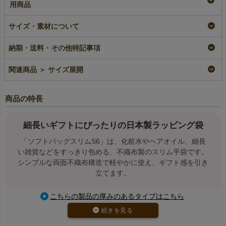
用商品
【名入れ対応】ソフト
ソフトバッグスリム
【名入れリピーター専
バッグスリム（S6）
（S6）｜薄手｜細長
用】ソフトバッグスリ
サイズ・素材について
｜薄手｜細長いラッピ
いラッピング袋｜100
ム（S6）｜薄手｜100
ング袋｜100枚入
枚入
枚入
納期・送料・その他特記事項
名入れ
即納品
加工品
リピーター専用名入れ
¥
2,860
税込
¥
2,860
¥
2,860
税込
税込
〜
関連商品 ＞ サイズ展開
商品の特長
細長いギフトにぴったりの日本製ラッピング袋
「ソフトバッグスリムS6」は、化粧水やヘアオイル、細長
い雑貨などをすっきり包める、不織布製のスリム平袋です。
シンプルな両面不織布構造で軽やかに使え、ギフト感を引き
立てます。
こちらの製品の厚みのあるタイプはこちら