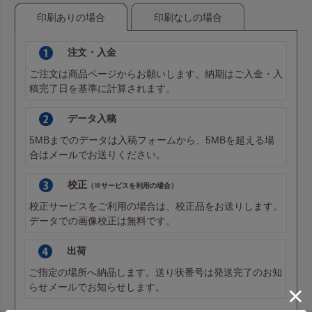
リップやハンドクリーム、ミストボトルなどの細長いギフト
印刷ありの場合
印刷なしの場合
に、ぴったりフィット。
注文・入金
ご注文は商品ページからお願いします。納期はご入金・入
稿完了日を基準に計算されます。
データ入稿
5MBまでのデータは
入稿フォーム
から、5MBを超える場
合は
メール
でお送りください。
校正
（※サービスを利用の場合）
コストと納期を重視するなら即納品カラー
校正サービスをご利用の場合は、校正品をお送りします。
データでの画像校正は無料です。
即納品カラーである、赤・紺・ダークブラウン・白は加工工
程を省いた在庫対応のため、価格もリーズナブル。お急ぎの
出荷
ご注文やコスト重視のシーンにも最適です。
ご指定の場所へ納品します。送り状番号は発送完了のお知
らせメールでお知らせします。
長さのあるギフトにもフィット