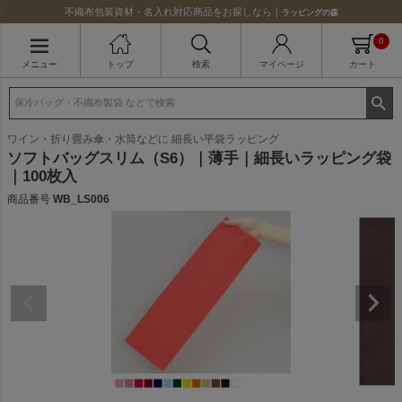
不織布包装資材・名入れ対応商品をお探しなら｜
ラッピングの森
0
メニュー
トップ
検索
マイページ
カート
ワイン・折り畳み傘・水筒などに 細長い平袋ラッピング
ソフトバッグスリム（S6）｜薄手｜細長いラッピング袋
｜100枚入
商品番号
WB_LS006