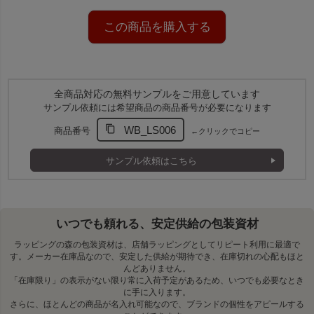
この商品を購入する
全商品対応の無料サンプルをご用意しています
サンプル依頼には希望商品の商品番号が必要になります
WB_LS006
商品番号
←クリックでコピー
アレンジ自由！リボンで華やかに
別売りのカットリボンやシールで口を留めれば、簡単に華や
サンプル依頼はこちら
かなラッピングが完成。シンプルな袋だからこそ、アレンジ
の自由度が高く、幅広いシーンに活躍します。
別売りの口留めアクセサリー一覧はこちら
いつでも頼れる、安定供給の包装資材
ラッピングの森の包装資材は、店舗ラッピングとしてリピート利用に最適で
す。メーカー在庫品なので、安定した供給が期待でき、在庫切れの心配もほと
ワインボトルのラッピングを華やかに
んどありません。
「在庫限り」の表示がない限り常に入荷予定があるため、いつでも必要なとき
大切なワインを、ひと工夫でワンランク上のギフトに。
に手に入ります。
袋が長い場合は、上部をカットして調整できます。
さらに、ほとんどの商品が名入れ可能なので、ブランドの個性をアピールする