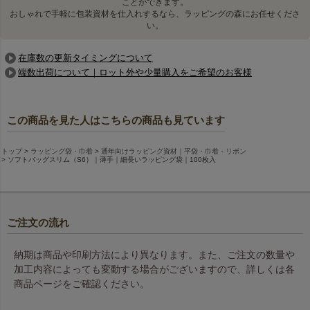
ことができます。
おしゃれで手軽に包装資材を仕入れするなら、ラッピングの森にお任せくださ
い。
在庫数の更新タイミングについて
端数出荷について｜ロット外や少量購入をご希望のお客様
この商品を見た人はこちらの商品も見ています
トップ
ラッピング袋・巾着
通年向けラッピング資材｜平袋・巾着・リボン
ソフトバッグスリム（S6）｜薄手｜細長いラッピング袋｜100枚入
ラッピングのコツを知りたい方は、こちらの記事もご覧くだ
さい。
魅力的なワインラッピングアイデア集｜華やかに仕上げ
る方法
ご注文の流れ
納期は商品や印刷方法により異なります。また、ご注文の数量や
コスメのラッピングをカラフルに彩る
加工内容によっても変動する場合がございますので、詳しくは各
商品ページをご確認ください。
コスメパッケージのラッピングに、豊富なカラー展開で彩り
を添えます。