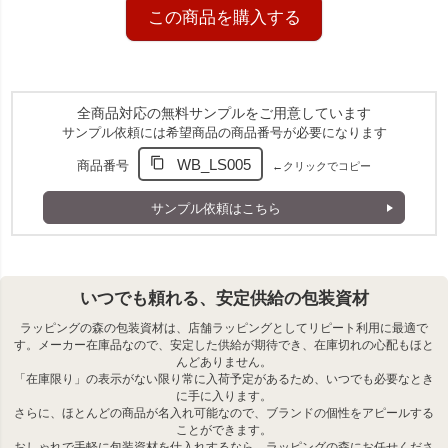
この商品を購入する
全商品対応の無料サンプルをご用意しています
アレンジ自由！リボンで華やかに
サンプル依頼には希望商品の商品番号が必要になります
WB_LS005
別売りのカットリボンやシールで口を留めれば、簡単に華や
商品番号
←クリックでコピー
かなラッピングが完成。シンプルな袋だからこそ、アレンジ
の自由度が高く、幅広いシーンに活躍します。
サンプル依頼はこちら
別売りの口留めアクセサリー一覧はこちら
いつでも頼れる、安定供給の包装資材
コスメのラッピングをカラフルに彩る
ラッピングの森の包装資材は、店舗ラッピングとしてリピート利用に最適で
す。メーカー在庫品なので、安定した供給が期待でき、在庫切れの心配もほと
コスメパッケージのラッピングに、豊富なカラー展開で彩り
んどありません。
を添えます。
「在庫限り」の表示がない限り常に入荷予定があるため、いつでも必要なとき
リップやハンドクリーム、ミストボトルなどの細長いギフト
に手に入ります。
に、ぴったりフィット。
さらに、ほとんどの商品が名入れ可能なので、ブランドの個性をアピールする
ことができます。
おしゃれで手軽に包装資材を仕入れするなら、ラッピングの森にお任せくださ