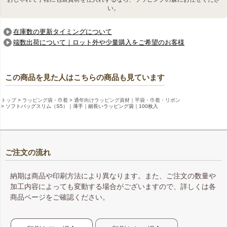
い。
在庫数の更新タイミングについて
端数出荷について｜ロット外や少量購入をご希望のお客様
この商品を見た人はこちらの商品も見ています
トップ
ラッピング袋・巾着
通年向けラッピング資材｜平袋・巾着・リボン
ソフトバッグスリム（S5）｜薄手｜細長いラッピング袋｜100枚入
コストと納期を重視するなら即納品カラー
即納品カラーである、赤・紺・ダークブラウン・白は加工工
程を省いた在庫対応のため、価格もリーズナブル。お急ぎの
ご注文やコスト重視のシーンにも最適です。
ご注文の流れ
納期は商品や印刷方法により異なります。また、ご注文の数量や
加工内容によっても変動する場合がございますので、詳しくは各
コスメボトルのラッピングに高級感をプラス
商品ページをご確認ください。
やわらかな風合いの不織布で、高級感のあるラッピングに。
リボンや本体色とのコーディネートで、ショップのオリジナ
ルラッピングを。