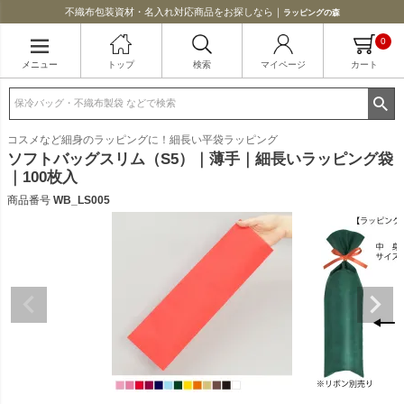
不織布包装資材・名入れ対応商品をお探しなら｜
ラッピングの森
0
メニュー
トップ
検索
マイページ
カート
コスメなど細身のラッピングに！細長い平袋ラッピング
ソフトバッグスリム（S5）｜薄手｜細長いラッピング袋
｜100枚入
商品番号
WB_LS005