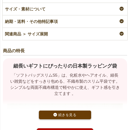
【名入れ対応】ソフト
ソフトバッグスリム
【名入れ対応】ソフト
バッグスリム（S5）
（S5）｜薄手｜細長
バッグスリム《加工
サイズ・素材について
｜薄手｜細長いラッピ
いラッピング袋｜100
品》（S5）｜薄手｜
ング袋｜100枚入
枚入
細長いラッピング袋｜
納期・送料・その他特記事項
100枚入
名入れ
即納品
加工品
名入れ
¥
2,530
税込
¥
2,530
税込
〜
関連商品 ＞ サイズ展開
¥
4,565
税込
商品の特長
細長いギフトにぴったりの日本製ラッピング袋
「ソフトバッグスリムS5」は、化粧水やヘアオイル、細長
い雑貨などをすっきり包める、不織布製のスリム平袋です。
シンプルな両面不織布構造で軽やかに使え、ギフト感を引き
立てます 。