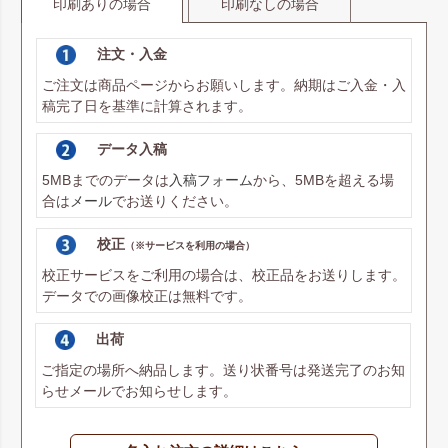
印刷ありの場合
印刷なしの場合
注文・入金
ご注文は商品ページからお願いします。納期はご入金・入
稿完了日を基準に計算されます。
データ入稿
5MBまでのデータは
入稿フォーム
から、5MBを超える場
合は
メール
でお送りください。
校正
（※サービスを利用の場合）
国内生産の安心品質
校正サービスをご利用の場合は、校正品をお送りします。
「ソフトバッグスリムS5」は、水筒や折りたたみ傘、調味
データでの画像校正は無料です。
料ミニボトルをすっきり包める、スリムな不織布製ラッピン
グ袋です。軽やかな両面不織布構造で扱いやすく、ギフトラ
出荷
ッピングはもちろん、販売用パッケージとしても安心してご
ご指定の場所へ納品します。送り状番号は発送完了のお知
活用いただけます。
らせメールでお知らせします。