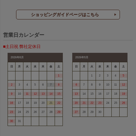
ショッピングガイドページはこちら
オレンジ
オレンジ
営業日カレンダー
■土日祝 弊社定休日
ベージュ
ベージュ
2026年8月
2026年9月
日
月
火
水
木
金
土
日
月
火
水
木
金
土
1
1
2
3
4
5
ミルクティーベージュ
ライトブラウン
2
3
4
5
6
7
8
6
7
8
9
10
11
12
9
10
11
12
13
14
15
13
14
15
16
17
18
19
16
17
18
19
20
21
22
20
21
22
23
24
25
26
ダークブラウン
ダークブラウン
23
24
25
26
27
28
29
27
28
29
30
30
31