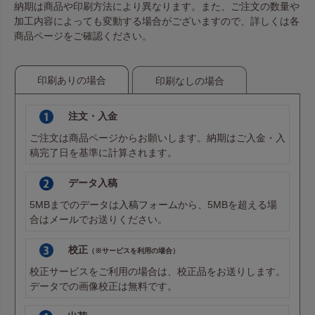
納期は商品や印刷方法により異なります。また、ご注文の数量や
加工内容によっても変動する場合がございますので、詳しくは各
赤
赤
商品ページをご確認ください。
印刷ありの場合
印刷なしの場合
ローズレッド
ローズレッド
注文・入金
ご注文は商品ページからお願いします。納期はご入金・入
稿完了日を基準に計算されます。
ボルドー
ボルドー
データ入稿
5MBまでのデータは
入稿フォーム
から、5MBを超える場
合は
メール
でお送りください。
紺
紺
校正
（※サービスを利用の場合）
校正サービスをご利用の場合は、校正品をお送りします。
データでの画像校正は無料です。
ライトパープル
ライトパープル