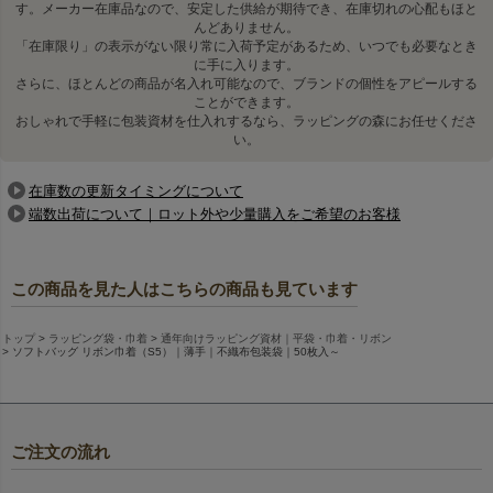
す。メーカー在庫品なので、安定した供給が期待でき、在庫切れの心配もほと
んどありません。
・基本の生地色とリボン色は、下記の組み合わせとなります。特に
「在庫限り」の表示がない限り常に入荷予定があるため、いつでも必要なとき
ご指示がない場合、下記の組み合わせで出荷いたします。
に手に入ります。
・生地色とリボン色の組み合わせの変更は可能ですが、
返品不可
と
さらに、ほとんどの商品が名入れ可能なので、ブランドの個性をアピールする
ことができます。
なりますのでご了承ください。
おしゃれで手軽に包装資材を仕入れするなら、ラッピングの森にお任せくださ
い。
生地色名
リボン色名
在庫数の更新タイミングについて
ライトピンク
ライトピンク
端数出荷について｜ロット外や少量購入をご希望のお客様
この商品を見た人はこちらの商品も見ています
ピーチピンク
ピーチピンク
トップ
ラッピング袋・巾着
通年向けラッピング資材｜平袋・巾着・リボン
ソフトバッグ リボン巾着（S5）｜薄手｜不織布包装袋｜50枚入～
ローズピンク
ローズピンク
ご注文の流れ