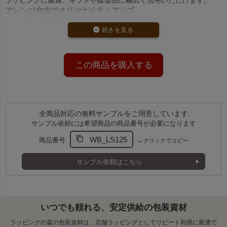
アレンジ自由でオリジナリティアップ
リボン色の変更が可能なほか、カットリボンやループタイを使った
アレンジも簡単。ブランド名やロゴを印刷すれば、販促品としての
効果がさらに高まります。
この商品の名入れ対応品はこちらから
この商品を購入する
高品質な日本製で安心
日本製の高品質な巾着袋で、店舗やイベントでのラッピングに安心
してお使いいただけます。
全商品対応の無料サンプルをご用意しています
サンプル依頼には希望商品の商品番号が必要になります
即納品と加工品とは？
WB_LS125
商品番号
←クリックでコピー
即納品と加工品は、納期が異なります。
サンプル依頼はこちら
即納品
：2営業日以内に発送できる在庫です。
加工品
：ご注文後に生産されるため、納期がかかります。
注文数や希望納期に合わせてご選択ください。
いつでも頼れる、安定供給の包装資材
基本の生地色とリボン色の組み合わせ
ラッピングの森の包装資材は、店舗ラッピングとしてリピート利用に最適で