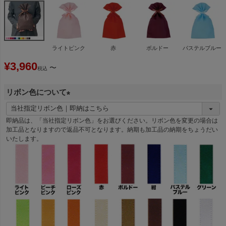
ライトピンク
赤
ボルドー
パステルブルー
¥
3,960
〜
税込
リボン色について
(
必
即納品は、「当社指定リボン色」をお選びください。リボン色を変更の場合は
須
加工品となりますので返品不可となります。納期も加工品の納期をちょうだい
いたします。
)