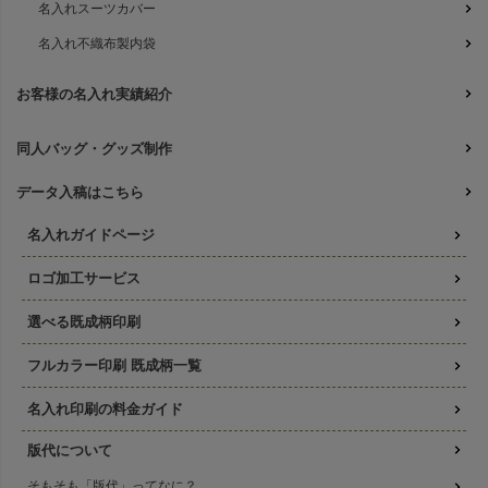
名入れスーツカバー
名入れ不織布製内袋
お客様の名入れ実績紹介
同人バッグ・グッズ制作
データ入稿はこちら
名入れガイドページ
ロゴ加工サービス
選べる既成柄印刷
フルカラー印刷 既成柄一覧
名入れ印刷の料金ガイド
版代について
そもそも「版代」ってなに？