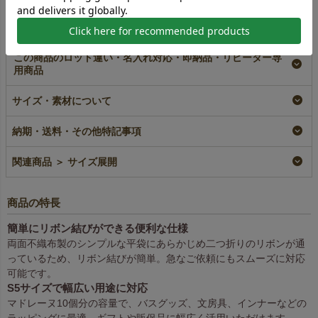
この商品のロット違い・名入れ対応・即納品・リピーター専
用商品
【名入れ対応】ソフト
【名入れ大ロット】ソ
ソフトバッグ リボン
バッグ リボン巾着
フトバッグ リボン巾
巾着（S5）｜薄手｜
サイズ・素材について
（S5）｜薄手｜不織
着（S5）｜薄手｜不
不織布包装袋｜50枚入
布包装袋｜100枚入
織布包装袋｜100枚入
～
納期・送料・その他特記事項
（1000枚以上専用）
名入れ
即納品
加工品
大ロット名入れ
¥
8,360
税込
¥
3,960
税込
〜
関連商品 ＞ サイズ展開
¥
7,920
税込
商品の特長
簡単にリボン結びができる便利な仕様
両面不織布製のシンプルな平袋にあらかじめ二つ折りのリボンが通
っているため、リボン結びが簡単。急なご依頼にもスムーズに対応
可能です。
S5サイズで幅広い用途に対応
マドレーヌ10個分の容量で、バスグッズ、文房具、インナーなどの
ラッピングに最適。ギフトや販促品に幅広く活用いただけます。