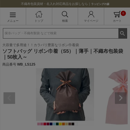
不織布包装資材・名入れ対応商品をお探しなら｜
ラッピングの森
0
メニュー
トップ
検索
マイページ
カート
大容量で多用途！！カラバリ豊富なリボン巾着袋
ソフトバッグ リボン巾着（S5）｜薄手｜不織布包装袋
｜50枚入～
商品番号
WB_LS125