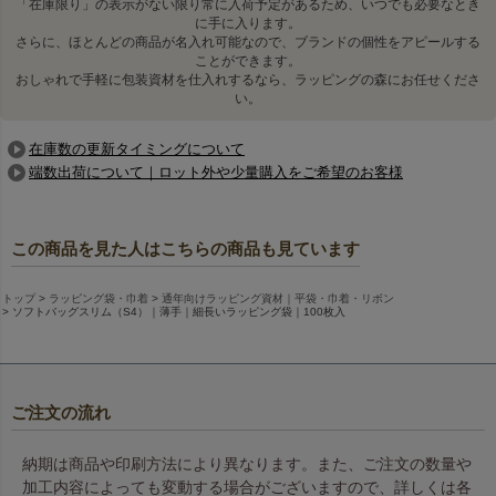
「在庫限り」の表示がない限り常に入荷予定があるため、いつでも必要なとき
リップやハンドクリーム、ミストボトルなどの細長いギフト
に手に入ります。
に、ぴったりフィット。
さらに、ほとんどの商品が名入れ可能なので、ブランドの個性をアピールする
ことができます。
おしゃれで手軽に包装資材を仕入れするなら、ラッピングの森にお任せくださ
い。
在庫数の更新タイミングについて
端数出荷について｜ロット外や少量購入をご希望のお客様
この商品を見た人はこちらの商品も見ています
トップ
ラッピング袋・巾着
通年向けラッピング資材｜平袋・巾着・リボン
ソフトバッグスリム（S4）｜薄手｜細長いラッピング袋｜100枚入
コストと納期を重視するなら即納品カラー
即納品カラーである、赤・紺・ダークブラウン・白は加工工
程を省いた在庫対応のため、価格もリーズナブル。お急ぎの
ご注文やコスト重視のシーンにも最適です。
ご注文の流れ
納期は商品や印刷方法により異なります。また、ご注文の数量や
加工内容によっても変動する場合がございますので、詳しくは各
コスメボトルのラッピングに高級感をプラス