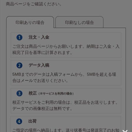
商品ページをご確認ください。
やわらかな風合いの不織布で、高級感のあるラッピングに。
リボンや本体色とのコーディネートで、ショップのオリジナ
ルラッピングを。
印刷ありの場合
印刷なしの場合
注文・入金
ご注文は商品ページからお願いします。納期はご入金・入
稿完了日を基準に計算されます。
データ入稿
5MBまでのデータは
入稿フォーム
から、5MBを超える場
合は
メール
でお送りください。
校正
（※サービスを利用の場合）
国内生産の安心品質
校正サービスをご利用の場合は、校正品をお送りします。
「ソフトバッグスリムS4」は、化粧水やヘアオイル、細長
データでの画像校正は無料です。
い雑貨などをすっきり包める、不織布製のスリム平袋です。
シンプルな両面不織布構造で軽やかに使え、ギフトラッピン
出荷
グや販売用パッケージにも安心してご利用いただけます。
ご指定の場所へ納品します。送り状番号は発送完了のお知