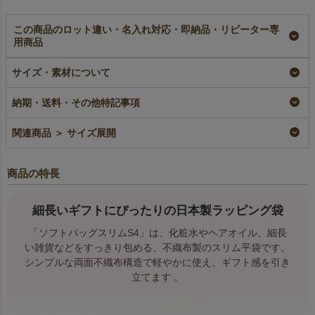
この商品のロット違い・名入れ対応・即納品・リピーター専
用商品
【名入れ対応】ソフト
ソフトバッグスリム
【名入れ対応】ソフト
バッグスリム（S4）
（S4）｜薄手｜細長
バッグスリム《加工
サイズ・素材について
｜薄手｜細長いラッピ
いラッピング袋｜100
品》（S4）｜薄手｜
ング袋｜100枚入
枚入
細長いラッピング袋｜
納期・送料・その他特記事項
100枚入
名入れ
即納品
加工品
名入れ
¥
1,760
税込
¥
1,760
税込
〜
関連商品 ＞ サイズ展開
¥
3,850
税込
商品の特長
細長いギフトにぴったりの日本製ラッピング袋
「ソフトバッグスリムS4」は、化粧水やヘアオイル、細長
い雑貨などをすっきり包める、不織布製のスリム平袋です。
シンプルな両面不織布構造で軽やかに使え、ギフト感を引き
立てます 。