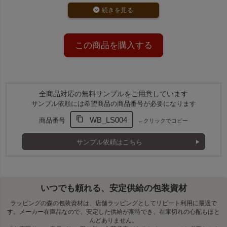
この商品を購入する
全商品対応の無料サンプルをご用意しています
アレンジ自由！リボンで華やかに
サンプル依頼には希望商品の商品番号が必要になります
WB_LS004
別売りのカットリボンやシールで口を留めれば、簡単に華や
商品番号
←クリックでコピー
かなラッピングが完成。シンプルな袋だからこそ、アレンジ
の自由度が高く、幅広いシーンに活躍します。
サンプル依頼はこちら
別売りの口留めアクセサリー一覧はこちら
いつでも頼れる、安定供給の包装資材
コスメのラッピングをカラフルに彩る
ラッピングの森の包装資材は、店舗ラッピングとしてリピート利用に最適で
す。メーカー在庫品なので、安定した供給が期待でき、在庫切れの心配もほと
コスメパッケージのラッピングに、豊富なカラー展開で彩り
んどありません。
を添えます。