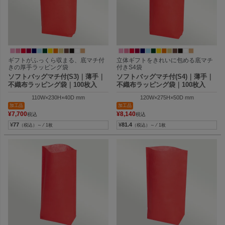
ギフトがふっくら収まる、底マチ付
立体ギフトをきれいに包める底マチ
きの厚手ラッピング袋
付きS4袋
ソフトバッグマチ付(S3)｜薄手｜
ソフトバッグマチ付(S4)｜薄手｜
不織布ラッピング袋｜100枚入
不織布ラッピング袋｜100枚入
110W×230H×40D mm
120W×275H×50D mm
加工品
加工品
¥
7,700
¥
8,140
税込
税込
¥
77
¥
81.4
（税込）～ ⁄ 1枚
（税込）～ ⁄ 1枚