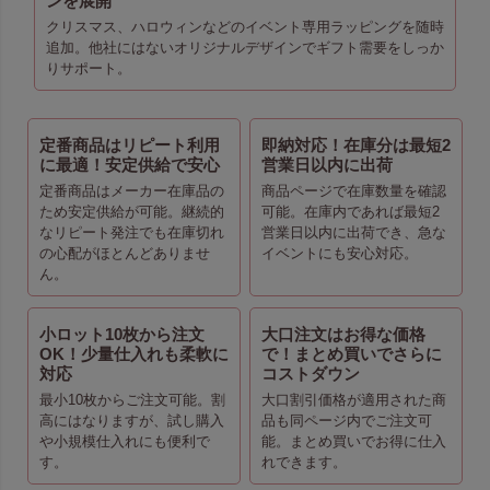
ンを展開
クリスマス、ハロウィンなどのイベント専用ラッピングを随時
追加。他社にはないオリジナルデザインでギフト需要をしっか
りサポート。
定番商品はリピート利用
即納対応！在庫分は最短2
に最適！安定供給で安心
営業日以内に出荷
定番商品はメーカー在庫品の
商品ページで在庫数量を確認
ため安定供給が可能。継続的
可能。在庫内であれば最短2
なリピート発注でも在庫切れ
営業日以内に出荷でき、急な
の心配がほとんどありませ
イベントにも安心対応。
ん。
小ロット10枚から注文
大口注文はお得な価格
OK！少量仕入れも柔軟に
で！まとめ買いでさらに
対応
コストダウン
最小10枚からご注文可能。割
大口割引価格が適用された商
高にはなりますが、試し購入
品も同ページ内でご注文可
や小規模仕入れにも便利で
能。まとめ買いでお得に仕入
す。
れできます。