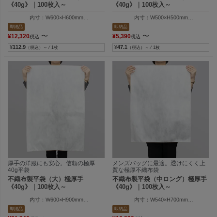
《40g》｜100枚入～
《40g》｜100枚入～
内寸：W600×H600mm
内寸：W500×H500mm
外寸：W610×H605mm
外寸：W510×H505mm
即納品
即納品
〜
〜
¥
12,320
¥
5,390
税込
税込
¥
112.9
¥
47.1
（税込）～ ⁄ 1枚
（税込）～ ⁄ 1枚
厚手の洋服にも安心。信頼の極厚
メンズバッグに最適。透けにくく上
40g平袋
質な極厚不織布袋
不織布製平袋（大）極厚手
不織布製平袋（中ロング）極厚手
《40g》｜100枚入～
《40g》｜100枚入～
内寸：W600×H900mm
内寸：W540×H700mm
外寸：W610×H905mm
外寸：W550×H705mm
即納品
即納品