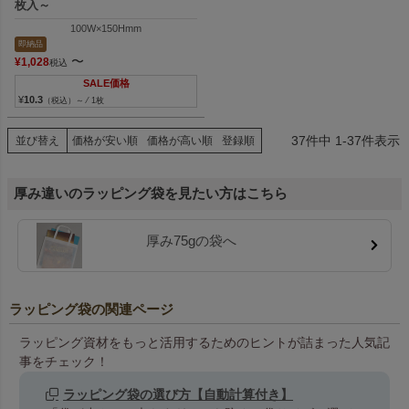
枚入～
100W×150Hmm
即納品
〜
¥
1,028
税込
SALE価格
¥
10.3
（税込）～ ⁄ 1枚
37
件中
1
-
37
件表示
並び替え
価格が安い順
価格が高い順
登録順
厚み違いのラッピング袋を見たい方はこちら
厚み75gの袋へ
ラッピング袋の関連ページ
ラッピング資材をもっと活用するためのヒントが詰まった人気記
事をチェック！
ラッピング袋の選び方【自動計算付き】