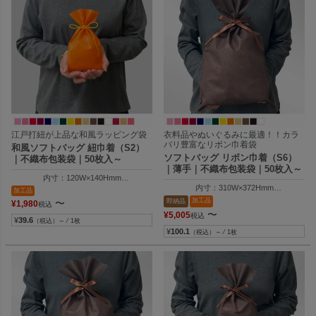
江戸打紐が上品な和風ラッピング袋
衣料品やぬいぐるみに最適！！カラ
バリ豊富なリボン巾着袋
和風ソフトバッグ 紐巾着（S2）
ソフトバッグ リボン巾着（S6）
｜不織布包装袋｜50枚入～
｜薄手｜不織布包装袋｜50枚入～
内寸：120W×140Hmm
内寸：310W×372Hmm
外寸：120W×200Hmm
加工品
外寸：310W×500Hmm
加工品
即納品
〜
¥
1,980
税込
〜
¥
5,005
税込
¥
39.6
（税込）～ ⁄ 1枚
¥
100.1
（税込）～ ⁄ 1枚