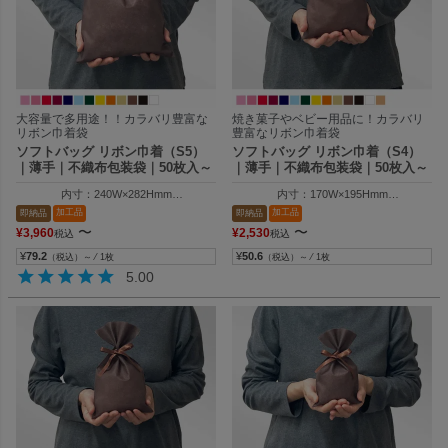
大容量で多用途！！カラバリ豊富な
焼き菓子やベビー用品に！カラバリ
リボン巾着袋
豊富なリボン巾着袋
ソフトバッグ リボン巾着（S5）
ソフトバッグ リボン巾着（S4）
｜薄手｜不織布包装袋｜50枚入～
｜薄手｜不織布包装袋｜50枚入～
内寸：240W×282Hmm
内寸：170W×195Hmm
外寸：240W×400Hmm
外寸：170W×300Hmm
加工品
加工品
即納品
即納品
〜
〜
¥
3,960
¥
2,530
税込
税込
¥
79.2
¥
50.6
（税込）～ ⁄ 1枚
（税込）～ ⁄ 1枚
5.00