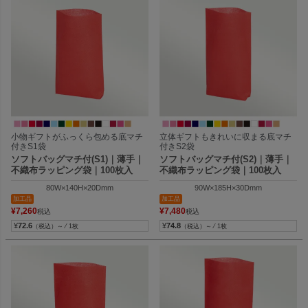
小物ギフトがふっくら包める底マチ
立体ギフトもきれいに収まる底マチ
付きS1袋
付きS2袋
ソフトバッグマチ付(S1)｜薄手｜
ソフトバッグマチ付(S2)｜薄手｜
不織布ラッピング袋｜100枚入
不織布ラッピング袋｜100枚入
80W×140H×20Dmm
90W×185H×30Dmm
加工品
加工品
¥
7,260
¥
7,480
税込
税込
¥
72.6
¥
74.8
（税込）～ ⁄ 1枚
（税込）～ ⁄ 1枚