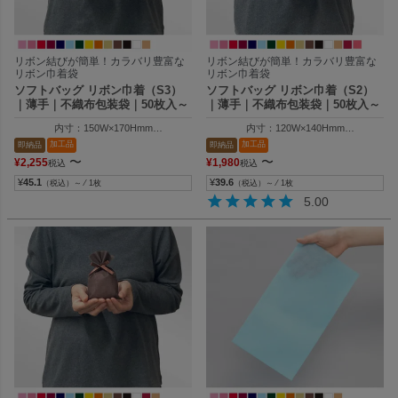
リボン結びが簡単！カラバリ豊富な
リボン結びが簡単！カラバリ豊富な
リボン巾着袋
リボン巾着袋
ソフトバッグ リボン巾着（S3）
ソフトバッグ リボン巾着（S2）
｜薄手｜不織布包装袋｜50枚入～
｜薄手｜不織布包装袋｜50枚入～
内寸：150W×170Hmm
内寸：120W×140Hmm
外寸：150W×250Hmm
外寸：120W×200Hmm
加工品
加工品
即納品
即納品
〜
〜
¥
2,255
¥
1,980
税込
税込
¥
45.1
¥
39.6
（税込）～ ⁄ 1枚
（税込）～ ⁄ 1枚
5.00