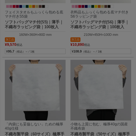
フェイスタオルもふっくら包める底
衣料品もふっくら包める底マチ付き
マチ付きS5袋
S6ラッピング袋
ソフトバッグマチ付(S5)｜薄手｜
ソフトバッグマチ付(S6)｜薄手｜
不織布ラッピング袋｜100枚入
不織布ラッピング袋｜100枚入
160W×360H×80D mm
210W×450H×100D mm
加工品
加工品
¥
9,570
¥
10,890
税込
税込
¥
95.7
¥
108.9
（税込）～ ⁄ 1枚
（税込）～ ⁄ 1枚
「内袋にも妥協しない」ための極厚
小物も上質に包む、極厚40gの国産
40g仕様
不織布袋
不織布製平袋（60サイズ）極厚手
不織布製平袋（50サイズ）極厚手