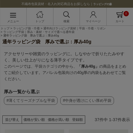
不織布包装資材・名入れ対応商品をお探しなら｜
ラッピングの森
0
メニュー
トップ
検索
マイページ
カート
トップ
ラッピング袋・巾着
通年向けラッピング資材｜平袋・巾着・リボン
ラッピング平袋｜厚み・素材・サイズで選べる通年袋
通年ラッピング袋 厚みで選ぶ：厚み40g
通年ラッピング袋 厚みで選ぶ：厚み40g
アクセサリーや雑貨のラッピングに。しなやかで折りたたみやす
く、美しい仕上がりになる薄手タイプです。
このページでは、
平袋カテゴリ
の中から、
「厚み40g」
の商品をまとめ
てご紹介しています。アパレル包装向けの40g厚の内袋もあわせてご覧
ください。
厚み一覧から選ぶ
#薄くてリーズナブルな平袋
#中身が透けにくい厚め平袋
37
件中
1
-
37
件表示
並び替え
価格が安い順
価格が高い順
登録順