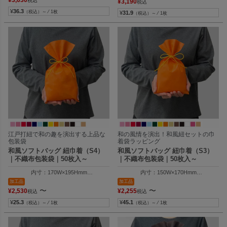
¥
3,630
税込
¥
3,190
税込
¥
36.3
（税込）～ ⁄ 1枚
¥
31.9
（税込）～ ⁄ 1枚
江戸打紐で和の趣を演出する上品な
和の風情を演出！和風紐セットの巾
包装袋
着袋ラッピング
和風ソフトバッグ 紐巾着（S4）
和風ソフトバッグ 紐巾着（S3）
｜不織布包装袋｜50枚入～
｜不織布包装袋｜50枚入～
内寸：170W×195Hmm
内寸：150W×170Hmm
外寸：170W×300Hmm
外寸：150W×250Hmm
加工品
加工品
〜
〜
¥
2,530
¥
2,255
税込
税込
¥
25.3
¥
45.1
（税込）～ ⁄ 1枚
（税込）～ ⁄ 1枚