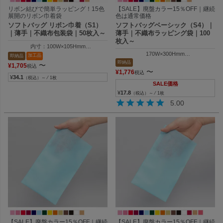
リボン結びで簡単ラッピング！15色
【SALE】廃盤カラー15％OFF｜継続
展開のリボン巾着袋
色は通常価格
ソフトバッグ リボン巾着（S1）
ソフトバッグベーシック（S4）｜
｜薄手｜不織布包装袋｜50枚入～
薄手｜不織布ラッピング袋｜100
枚入～
内寸：100W×105Hmm
外寸：100W×150Hmm
170W×300Hmm
加工品
即納品
中身のサイズから最適なラッピング袋を
即納品
〜
¥
1,705
税込
〜
¥
1,776
税込
¥
34.1
（税込）～ ⁄ 1枚
SALE価格
¥
17.8
（税込）～ ⁄ 1枚
5.00
【SALE】廃盤カラー15％OFF｜継続
【SALE】廃盤カラー15％OFF｜継続