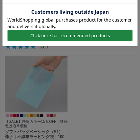
ソフトバッグベーシック（S6）｜
ソフトバッグベーシック（S5）｜
薄手｜不織布ラッピング袋｜100
薄手｜不織布ラッピング袋｜100
枚入～
枚入～
310W×500Hmm
240W×400Hmm
即納品
即納品
〜
〜
¥
4,620
¥
3,410
税込
税込
¥
46.2
¥
34.1
（税込）～ ⁄ 1枚
（税込）～ ⁄ 1枚
5.00
【SALE】廃盤カラー15％OFF｜継続
色は通常価格
ソフトバッグベーシック（S1）｜
薄手｜不織布ラッピング袋｜100