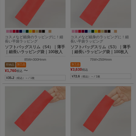
コスメなど細身のラッピングに！細
コスメなど細身のラッピングに！細
長い平袋ラッピング
長い平袋ラッピング
ソフトバッグスリム（S4）｜薄手
ソフトバッグスリム（S3）｜薄手
｜細長いラッピング袋｜100枚入
｜細長いラッピング袋｜100枚入
85W×300Hmm
75W×250Hmm
加工品
加工品
即納品
¥
3,630
〜
税込
¥
1,760
税込
¥
72.6
（税込）～ ⁄ 1枚
¥
35.2
（税込）～ ⁄ 1枚