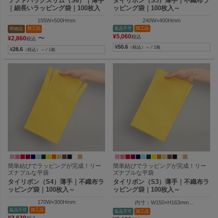
ソフトバッグスリム（S6）｜薄手
タイリボン（S5）薄手｜不織布ラ
｜細長いラッピング袋｜100枚入
ッピング袋｜100枚入～
155W×500Hmm
240W×400Hmm
加工品
返品不可
加工品
即納品
¥
5,060
〜
税込
¥
2,860
税込
¥
50.6
（税込）～ ⁄ 1枚
¥
28.6
（税込）～ ⁄ 1枚
簡単結びでラッピングが完成！リー
簡単結びでラッピングが完成！リー
ズナブルな平袋
ズナブルな平袋
タイリボン（S4）薄手｜不織布ラ
タイリボン（S3）薄手｜不織布ラ
ッピング袋｜100枚入～
ッピング袋｜100枚入～
170W×300Hmm
内寸：W150×H163mm
外寸：W150×H250mm
返品不可
加工品
返品不可
加工品