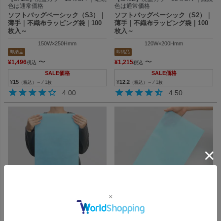
色は通常価格
色は通常価格
ソフトバッグベーシック（S3）｜
ソフトバッグベーシック（S2）｜
薄手｜不織布ラッピング袋｜100
薄手｜不織布ラッピング袋｜100
枚入～
枚入～
150W×250Hmm
120W×200Hmm
即納品
即納品
〜
〜
¥
1,496
¥
1,215
税込
税込
SALE価格
SALE価格
¥
15
¥
12.2
（税込）～ ⁄ 1枚
（税込）～ ⁄ 1枚
4.00
4.50
衣料品ラッピングに最適！カラバリ
フェイスタオルも包める万能サイズ
豊富な不織布平袋
の平袋