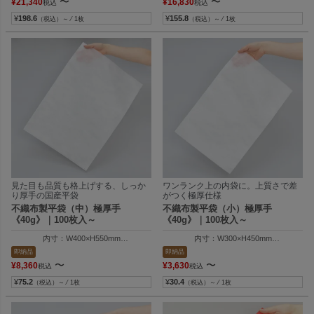
〜
〜
¥
21,340
¥
16,830
税込
税込
¥
198.6
¥
155.8
（税込）～ ⁄ 1枚
（税込）～ ⁄ 1枚
見た目も品質も格上げする、しっか
ワンランク上の内袋に。上質さで差
り厚手の国産平袋
がつく極厚仕様
不織布製平袋（中）極厚手
不織布製平袋（小）極厚手
《40g》｜100枚入～
《40g》｜100枚入～
内寸：W400×H550mm
内寸：W300×H450mm
外寸：W410×H555mm
外寸：W310×H455mm
即納品
即納品
〜
〜
¥
8,360
¥
3,630
税込
税込
¥
75.2
¥
30.4
（税込）～ ⁄ 1枚
（税込）～ ⁄ 1枚