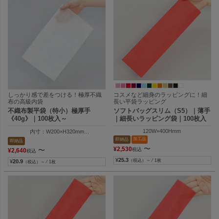
しっかり感で差をつける！極厚不織
コスメなど細身のラッピングに！細
布の高級内袋
長い平袋ラッピング
不織布製平袋（特小）極厚手
ソフトバッグスリム（S5）｜薄手
《40g》｜100枚入～
｜細長いラッピング袋｜100枚入
120W×400Hmm
内寸：W200×H320mm
外寸：W210×H320mm
加工品
即納品
即納品
〜
¥
2,530
〜
税込
¥
2,640
税込
¥
25.3
（税込）～ ⁄ 1枚
¥
20.9
（税込）～ ⁄ 1枚