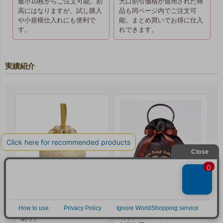
最小10枚からご注文可能。割
大口割引価格が適用された商
高にはなりますが、試し購入
品も同ページ内でご注文可
や小規模仕入れにも便利で
能。まとめ買いでお得に仕入
す。
れできます。
実績紹介
Tre Leaf Tokyo（トレリーフ東京） 様
（一社）石巻圏観光推進機構様
印刷方法：
シルク印刷（手
印刷方法：
シルク印刷（手
刷り）
刷り）