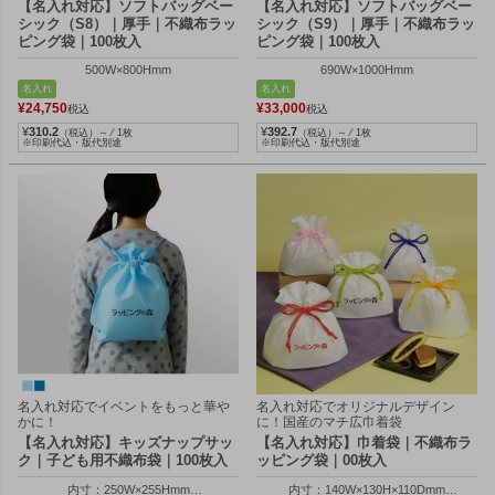
【名入れ対応】ソフトバッグベー
【名入れ対応】ソフトバッグベー
シック（S8）｜厚手｜不織布ラッ
シック（S9）｜厚手｜不織布ラッ
ピング袋｜100枚入
ピング袋｜100枚入
500W×800Hmm
690W×1000Hmm
名入れ
名入れ
¥
24,750
¥
33,000
税込
税込
¥
310.2
¥
392.7
（税込）～ ⁄ 1枚
（税込）～ ⁄ 1枚
※印刷代込・版代別途
※印刷代込・版代別途
名入れ対応でイベントをもっと華や
名入れ対応でオリジナルデザイン
かに！
に！国産のマチ広巾着袋
【名入れ対応】キッズナップサッ
【名入れ対応】巾着袋｜不織布ラ
ク｜子ども用不織布袋｜100枚入
ッピング袋｜00枚入
内寸：250W×255Hmm
内寸：140W×130H×110Dmm