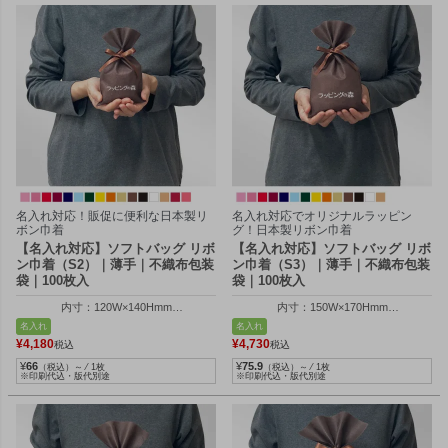
名入れ対応！販促に便利な日本製リ
名入れ対応でオリジナルラッピン
ボン巾着
グ！日本製リボン巾着
【名入れ対応】ソフトバッグ リボ
【名入れ対応】ソフトバッグ リボ
ン巾着（S2）｜薄手｜不織布包装
ン巾着（S3）｜薄手｜不織布包装
袋｜100枚入
袋｜100枚入
内寸：120W×140Hmm
内寸：150W×170Hmm
外寸：120W×200Hmm
外寸：150W×250Hmm
名入れ
名入れ
¥
4,180
¥
4,730
税込
税込
¥
66
¥
75.9
（税込）～ ⁄ 1枚
（税込）～ ⁄ 1枚
※印刷代込・版代別途
※印刷代込・版代別途