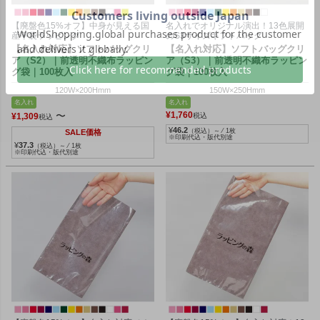
【廃盤色15%オフ】中身が見える国
名入れでオリジナル演出！13色展開
産平袋ラッピング
のS3サイズギフトバッグ
【名入れ対応】ソフトバッグクリ
【名入れ対応】ソフトバッグクリ
ア（S2）｜前透明不織布ラッピン
ア（S3）｜前透明不織布ラッピン
グ袋｜100枚入
グ袋｜100枚入
120W×200Hmm
150W×250Hmm
名入れ
名入れ
〜
¥
1,760
¥
1,309
税込
税込
¥
46.2
（税込）～ ⁄ 1枚
SALE価格
※印刷代込・版代別途
¥
37.3
（税込）～ ⁄ 1枚
※印刷代込・版代別途