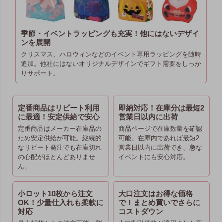
季節・イベントラッピングも充実！他にはないデザイ
ンを展開
クリスマス、ハロウィンなどのイベント専用ラッピングを随時
追加。他社にはないオリジナルデザインでギフト需要をしっか
りサポート。
定番商品はリピート利用
即納対応！在庫分は最短2
に最適！安定供給で安心
営業日以内に出荷
定番商品はメーカー在庫品の
商品ページで在庫数量を確認
ため安定供給が可能。継続的
可能。在庫内であれば最短2
なリピート発注でも在庫切れ
営業日以内に出荷でき、急な
の心配がほとんどありませ
イベントにも安心対応。
ん。
小ロット10枚から注文
大口注文はお得な価格
OK！少量仕入れも柔軟に
で！まとめ買いでさらに
対応
コストダウン