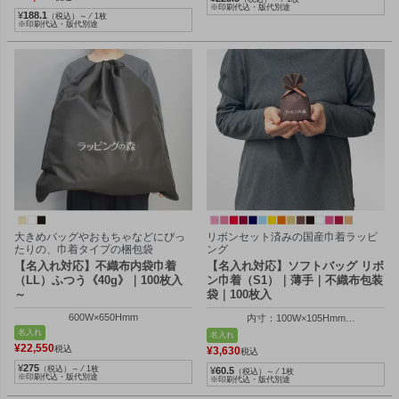
※印刷代込・版代別途
¥
188.1
（税込）～ ⁄ 1枚
※印刷代込・版代別途
大きめバッグやおもちゃなどにぴっ
リボンセット済みの国産巾着ラッピ
たりの、巾着タイプの梱包袋
ング
【名入れ対応】不織布内袋巾着
【名入れ対応】ソフトバッグ リボ
（LL）ふつう《40g》｜100枚入
ン巾着（S1）｜薄手｜不織布包装
～
袋｜100枚入
600W×650Hmm
内寸：100W×105Hmm
外寸：100W×150Hmm
名入れ
名入れ
¥
22,550
税込
¥
3,630
税込
¥
275
（税込）～ ⁄ 1枚
¥
60.5
（税込）～ ⁄ 1枚
※印刷代込・版代別途
※印刷代込・版代別途