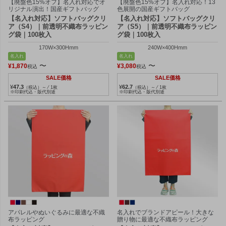
【廃盤色15%オフ】名入れ対応でオ
【廃盤色15%オフ】名入れ対応！13
リジナル演出！国産ギフトバッグ
色展開の国産ギフトバッグ
【名入れ対応】ソフトバッグクリ
【名入れ対応】ソフトバッグクリ
ア（S4）｜前透明不織布ラッピン
ア（S5）｜前透明不織布ラッピン
グ袋｜100枚入
グ袋｜100枚入
170W×300Hmm
240W×400Hmm
名入れ
名入れ
〜
〜
¥
1,870
¥
3,080
税込
税込
SALE価格
SALE価格
¥
47.3
¥
62.7
（税込）～ ⁄ 1枚
（税込）～ ⁄ 1枚
※印刷代込・版代別途
※印刷代込・版代別途
アパレルやぬいぐるみに最適な不織
名入れでブランドアピール！大きな
布ラッピング
贈り物に最適な不織布ラッピング