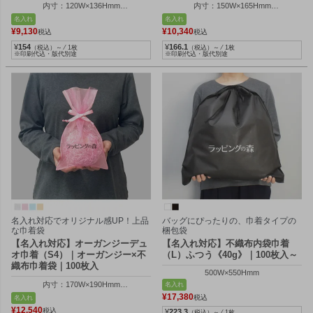
内寸：120W×136Hmm
内寸：150W×165Hmm
外寸：120W×200Hmm
外寸：150W×250Hmm
名入れ
名入れ
¥
9,130
¥
10,340
税込
税込
¥
154
¥
166.1
（税込）～ ⁄ 1枚
（税込）～ ⁄ 1枚
※印刷代込・版代別途
※印刷代込・版代別途
名入れ対応でオリジナル感UP！上品
バッグにぴったりの、巾着タイプの
な巾着袋
梱包袋
【名入れ対応】オーガンジーデュ
【名入れ対応】不織布内袋巾着
オ巾着（S4）｜オーガンジー×不
（L）ふつう《40g》｜100枚入～
織布巾着袋｜100枚入
500W×550Hmm
内寸：170W×190Hmm
名入れ
外寸：170W×300Hmm
¥
17,380
税込
名入れ
¥
12,540
税込
¥
223.3
（税込）～ ⁄ 1枚