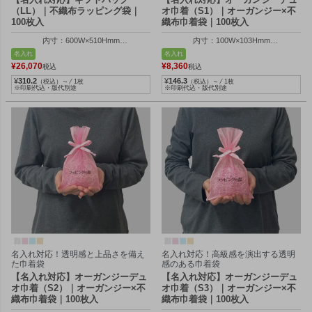
（LL）｜不織布ラッピング袋｜
オ巾着（S1）｜オーガンジー×不
100枚入
織布巾着袋｜100枚入
内寸：600W×510Hmm
内寸：100W×103Hmm
外寸：614W×700Hmm
外寸：100W×150Hmm
名入れ
名入れ
¥
26,070
¥
8,360
税込
税込
¥
310.2
¥
146.3
（税込）～ ⁄ 1枚
（税込）～ ⁄ 1枚
※印刷代込・版代別途
※印刷代込・版代別途
名入れ対応！透明感と上品さを備え
名入れ対応！高級感を演出する透明
た巾着袋
感のある巾着袋
【名入れ対応】オーガンジーデュ
【名入れ対応】オーガンジーデュ
オ巾着（S2）｜オーガンジー×不
オ巾着（S3）｜オーガンジー×不
織布巾着袋｜100枚入
織布巾着袋｜100枚入