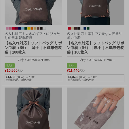
名入れ対応！大きめギフトにぴった
名入れ対応！厚手で丈夫な大容量リ
りの日本製巾着袋
ボン巾着
【名入れ対応】ソフトバッグ リボ
【名入れ対応】ソフトバッグ リボ
ン巾着（S6）｜薄手｜不織布包装
ン巾着（S6）｜厚手｜不織布包装
袋｜100枚入
袋｜100枚入
内寸：310W×372Hmm
内寸：310W×372Hmm
外寸：310W×500Hmm
外寸：310W×500Hmm
名入れ
名入れ
¥
10,560
¥
11,440
税込
税込
¥
137.5
¥
146.3
（税込）～ ⁄ 1枚
（税込）～ ⁄ 1枚
※印刷代込・版代別途
※印刷代込・版代別途