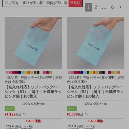
並び替え
価格が安い順
価格が高い順
登録順
1
2
…
6
【SALE】廃盤カラー15％OFF｜継続
【SALE】廃盤カラー15％OFF｜継続
色は通常価格
色は通常価格
【名入れ対応】ソフトバッグベー
【名入れ対応】ソフトバッグベー
シック（S1）｜薄手｜不織布ラッ
シック（S2）｜薄手｜不織布ラッ
ピング袋｜100枚入
ピング袋｜100枚入
100W×150Hmm
120W×200Hmm
名入れ
名入れ
〜
〜
¥
1,122
¥
1,309
税込
税込
SALE価格
SALE価格
¥
35.4
¥
37.3
（税込）～ ⁄ 1枚
（税込）～ ⁄ 1枚
※印刷代込・版代別途
※印刷代込・版代別途