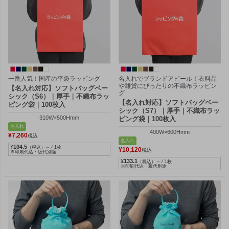
一番人気！国産の平袋ラッピング
名入れでブランドアピール！衣料品
や雑貨にぴったりの不織布ラッピン
【名入れ対応】ソフトバッグベー
グ
シック（S6）｜厚手｜不織布ラッ
【名入れ対応】ソフトバッグベー
ピング袋｜100枚入
シック（S7）｜厚手｜不織布ラッ
310W×500Hmm
ピング袋｜100枚入
名入れ
400W×600Hmm
¥
7,260
税込
名入れ
¥
104.5
（税込）～ ⁄ 1枚
¥
10,120
税込
※印刷代込・版代別途
¥
133.1
（税込）～ ⁄ 1枚
※印刷代込・版代別途