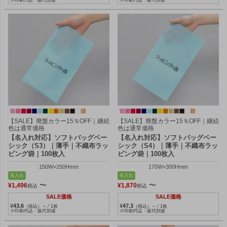
【SALE】廃盤カラー15％OFF｜継続
【SALE】廃盤カラー15％OFF｜継続
色は通常価格
色は通常価格
【名入れ対応】ソフトバッグベー
【名入れ対応】ソフトバッグベー
シック（S3）｜薄手｜不織布ラッ
シック（S4）｜薄手｜不織布ラッ
ピング袋｜100枚入
ピング袋｜100枚入
150W×250Hmm
170W×300Hmm
名入れ
名入れ
〜
〜
¥
1,496
¥
1,870
税込
税込
SALE価格
SALE価格
¥
43.6
¥
47.3
（税込）～ ⁄ 1枚
（税込）～ ⁄ 1枚
※印刷代込・版代別途
※印刷代込・版代別途