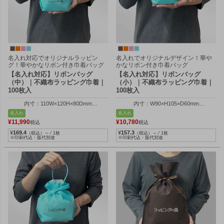
名入れ対応でオリジナルラッピン
名入れでオリジナルデザイン！華や
グ！華やかなリボン付き巾着バッグ
かなリボン付き巾着バッグ
【名入れ対応】リボンバッグ
【名入れ対応】リボンバッグ
（中）｜不織布ラッピング巾着｜
（小）｜不織布ラッピング巾着｜
100枚入
100枚入
内寸：110W×120H×80Dmm
内寸：W90×H105×D60mm
外寸：110W×165H×80Dmm
外寸：W90×H145×D60mm
名入れ
名入れ
持ち手高さ：96mm
¥
11,990
¥
10,780
税込
税込
¥
169.4
¥
157.3
（税込）～ ⁄ 1枚
（税込）～ ⁄ 1枚
※印刷代込・版代別途
※印刷代込・版代別途