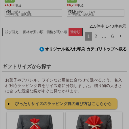
名入れ
名入れ
¥
4,180
¥
4,730
税込
税込
¥
66
¥
75.9
（税込）～ ⁄ 1枚
（税込）～ ⁄ 1枚
※印刷代込・版代別途
※印刷代込・版代別途
215
件中
1
-
40
件表示
並び替え
価格が安い順
価格が高い順
登録順
1
2
…
6
オリジナル名入れ印刷 カテゴリトップへ戻る
ギフトサイズから探す
お菓子やアパレル、ワインなど用途に合わせて選べるよう、名入
れ対応ラッピング袋をサイズ別に分類しました。贈り物の大きさ
に合った最適な袋がすぐに見つかります。
ぴったりサイズのラッピング袋の選び方はこちらから