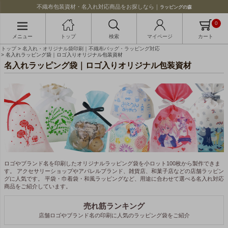
不織布包装資材・名入れ対応商品をお探しなら｜
ラッピングの森
0
メニュー
トップ
検索
マイページ
カート
トップ
名入れ・オリジナル袋印刷｜不織布バッグ・ラッピング対応
名入れラッピング袋｜ロゴ入りオリジナル包装資材
名入れラッピング袋｜ロゴ入りオリジナル包装資材
ロゴやブランド名を印刷したオリジナルラッピング袋を小ロット100枚から製作できま
す。 アクセサリーショップやアパレルブランド、雑貨店、和菓子店などの店舗ラッピン
グに人気です。 平袋・巾着袋・和風ラッピングなど、用途に合わせて選べる名入れ対応
商品をご紹介しています。
売れ筋ランキング
店舗ロゴやブランド名の印刷に人気のラッピング袋をご紹介