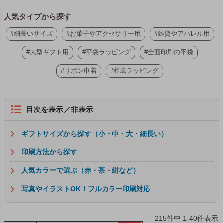
人気タイプから探す
#細長いサイズ
#お菓子やアクセサリー用
#雑貨やアパレル用
#大型ギフト用
#平袋ラッピング
#全面印刷の平袋
#リボン巾着
#和風ラッピング
目次を表示／非表示
ギフトサイズから探す（小・中・大・細長い）
印刷方法から探す
人気カラーで選ぶ（赤・茶・紺など）
写真やイラストOK！フルカラー印刷対応
215
件中
1
-
40
件表示