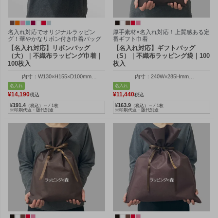
名入れ対応でオリジナルラッピン
厚手素材×名入れ対応！上質感ある定
グ！華やかなリボン付き巾着バッグ
番ギフト巾着
【名入れ対応】リボンバッグ
【名入れ対応】ギフトバッグ
（大）｜不織布ラッピング巾着｜
（S）｜不織布ラッピング袋｜100
100枚入
枚入
内寸：W130×H155×D100mm
内寸：240W×285Hmm
外寸：W130×H205×D100mm
外寸：254W×400Hmm
名入れ
名入れ
¥
14,190
¥
11,440
税込
税込
¥
191.4
¥
163.9
（税込）～ ⁄ 1枚
（税込）～ ⁄ 1枚
※印刷代込・版代別途
※印刷代込・版代別途