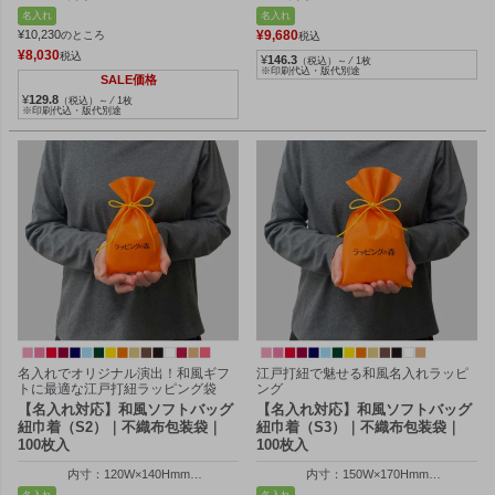
外寸：264W×325Hmm
外寸：140W×205H×110Dmm
名入れ
名入れ
¥
10,230
¥
9,680
のところ
税込
¥
8,030
税込
¥
146.3
（税込）～ ⁄ 1枚
※印刷代込・版代別途
SALE価格
¥
129.8
（税込）～ ⁄ 1枚
※印刷代込・版代別途
名入れでオリジナル演出！和風ギフ
江戸打紐で魅せる和風名入れラッピ
トに最適な江戸打紐ラッピング袋
ング
【名入れ対応】和風ソフトバッグ
【名入れ対応】和風ソフトバッグ
紐巾着（S2）｜不織布包装袋｜
紐巾着（S3）｜不織布包装袋｜
100枚入
100枚入
内寸：120W×140Hmm
内寸：150W×170Hmm
外寸：120W×200Hmm
外寸：150W×250Hmm