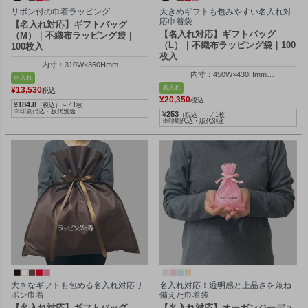
リボン付の巾着ラッピング
大きめギフトも包みやすい名入れ対
応巾着袋
【名入れ対応】ギフトバッグ
【名入れ対応】ギフトバッグ
（M）｜不織布ラッピング袋｜
（L）｜不織布ラッピング袋｜100
100枚入
枚入
内寸：310W×360Hmm
内寸：450W×430Hmm
外寸：324W×500Hmm
名入れ
外寸：464W×600Hmm
名入れ
¥
13,530
税込
¥
20,350
税込
¥
184.8
（税込）～ ⁄ 1枚
※印刷代込・版代別途
¥
253
（税込）～ ⁄ 1枚
※印刷代込・版代別途
大きなギフトも包める名入れ対応リ
名入れ対応！透明感と上品さを兼ね
ボン巾着
備えた巾着袋
【名入れ対応】ギフトバッグ
【名入れ対応】オーガンジーデュ