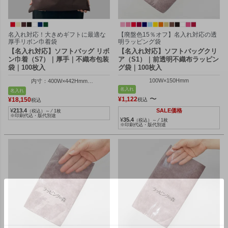
名入れ対応！大きめギフトに最適な
【廃盤色15％オフ】名入れ対応の透
厚手リボン巾着袋
明ラッピング袋
【名入れ対応】ソフトバッグ リボ
【名入れ対応】ソフトバッグクリ
ン巾着（S7）｜厚手｜不織布包装
ア（S1）｜前透明不織布ラッピン
袋｜100枚入
グ袋｜100枚入
100W×150Hmm
内寸：400W×442Hmm
外寸：410W×600Hmm
名入れ
名入れ
〜
¥
1,122
¥
18,150
税込
税込
¥
213.4
SALE価格
（税込）～ ⁄ 1枚
※印刷代込・版代別途
¥
35.4
（税込）～ ⁄ 1枚
※印刷代込・版代別途