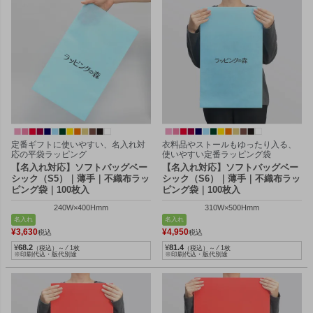
定番ギフトに使いやすい、名入れ対
衣料品やストールもゆったり入る、
応の平袋ラッピング
使いやすい定番ラッピング袋
【名入れ対応】ソフトバッグベー
【名入れ対応】ソフトバッグベー
シック（S5）｜薄手｜不織布ラッ
シック（S6）｜薄手｜不織布ラッ
ピング袋｜100枚入
ピング袋｜100枚入
240W×400Hmm
310W×500Hmm
名入れ
名入れ
¥
3,630
¥
4,950
税込
税込
¥
68.2
¥
81.4
（税込）～ ⁄ 1枚
（税込）～ ⁄ 1枚
※印刷代込・版代別途
※印刷代込・版代別途