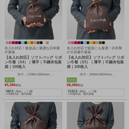
名入れ対応！販促品に最適な日本製
名入れ対応で販促にも最適！日本製
巾着袋
の大容量巾着袋
【名入れ対応】ソフトバッグ リボ
【名入れ対応】ソフトバッグ リボ
ン巾着（S4）｜薄手｜不織布包装
ン巾着（S5）｜薄手｜不織布包装
袋｜100枚入
袋｜100枚入
内寸：170W×195Hmm
内寸：240W×282Hmm
外寸：170W×300Hmm
外寸：240W×400Hmm
名入れ
名入れ
¥
5,390
¥
8,360
税込
税込
¥
82.5
¥
115.5
（税込）～ ⁄ 1枚
（税込）～ ⁄ 1枚
※印刷代込・版代別途
※印刷代込・版代別途