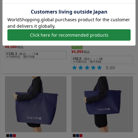
名入れ対応！ノベルティや配布用に
展示会・販促に！透けにくい厚手＆
最適な折りたたみエコバッグ
名入れ対応の配布バッグ
【名入れ対応】折りたたみ不織布
【名入れ対応】不織布アドバッグ
エコバッグ｜100枚入
ふつう《75g》 小判抜き A4サ
イズ｜100枚入
内寸：W290×H330×D90mm
外寸：W380×H330×D90mm
内寸：W270×H340mm
名入れ
外寸：W270×H400mm
名入れ
¥
8,580
税込
¥
4,950
税込
¥
135.3
（税込）～ ⁄ 1枚
※印刷代込・版代別途
¥
82.5
（税込）～ ⁄ 1枚
※印刷代込・版代別途
5.00