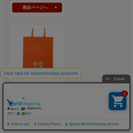
商品ページへ
加古川観光協会 様
印刷方法：
シルク印刷（手
刷り）
印刷位置：
F（下中央）
印刷サイズ：
98 × 122mm
本体色：
オレンジ
印刷色：
印刷色：白
（No.2）