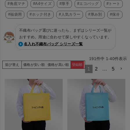
#角底マチ
#A4サイズ
#厚手
#エコバッグ
#トート
#福袋用
#ホック付き
#人気カラー
#厚み別
#保冷
不織布バッグ選びに迷ったら、まずはシリーズ一覧が
おすすめ。用途に合わせて探しやすくなっています。
名入れ不織布バッグ シリーズ一覧
191
件中
1
-
40
件表示
並び替え
価格が安い順
価格が高い順
登録順
1
2
…
5