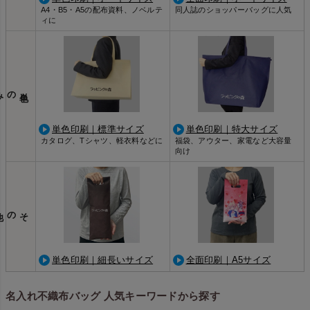
A4・B5・A5の配布資料、ノベルテ
同人誌のショッパーバッグに人気
ィに
のみ
単色印刷｜標準サイズ
単色印刷｜特大サイズ
カタログ、Tシャツ、軽衣料などに
福袋、アウター、家電など大容量
向け
の他
単色印刷｜細長いサイズ
全面印刷｜A5サイズ
名入れ不織布バッグ 人気キーワードから探す