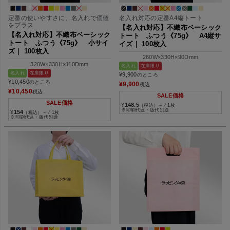
定番の使いやすさに、名入れで価値
名入れ対応の定番A4縦トート
をプラス
【名入れ対応】不織布ベーシック
【名入れ対応】不織布ベーシック
トート ふつう《75g》 A4縦サ
トート ふつう《75g》 小サイ
イズ｜ 100枚入
ズ｜ 100枚入
260W×330H×90Dmm
320W×330H×110Dmm
名入れ
在庫限り
名入れ
在庫限り
¥
9,900
のところ
¥
10,450
のところ
¥
9,900
税込
¥
10,450
税込
SALE価格
SALE価格
¥
148.5
（税込）～ ⁄ 1枚
※印刷代込・版代別途
¥
154
（税込）～ ⁄ 1枚
※印刷代込・版代別途