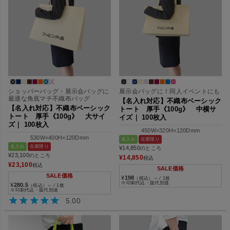
ショッパーバッグ・展示会バッグに
展示会バッグに！同人イベントにも
最適な角底マチ不織布バッグ
【名入れ対応】不織布ベーシック
【名入れ対応】不織布ベーシック
トート 厚手《100g》 中横サ
トート 厚手《100g》 大サイ
イズ｜ 100枚入
ズ｜ 100枚入
450W×320H×120Dmm
530W×400H×120Dmm
名入れ
在庫限り
名入れ
在庫限り
¥
14,850
のところ
¥
23,100
のところ
¥
14,850
税込
¥
23,100
税込
SALE価格
SALE価格
¥
198
（税込）～ ⁄ 1枚
※印刷代込・版代別途
¥
280.5
（税込）～ ⁄ 1枚
※印刷代込・版代別途
5.00