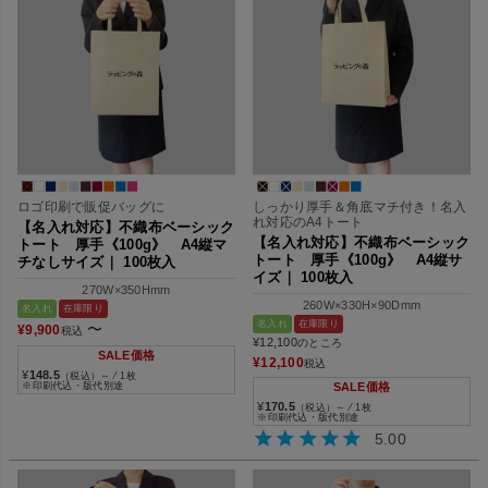
ロゴ印刷で販促バッグに
しっかり厚手＆角底マチ付き！名入
れ対応のA4トート
【名入れ対応】不織布ベーシック
【名入れ対応】不織布ベーシック
トート 厚手《100g》 A4縦マ
トート 厚手《100g》 A4縦サ
チなしサイズ｜ 100枚入
イズ｜ 100枚入
270W×350Hmm
260W×330H×90Dmm
名入れ
在庫限り
名入れ
在庫限り
〜
¥
9,900
税込
¥
12,100
のところ
SALE価格
¥
12,100
税込
¥
148.5
（税込）～ ⁄ 1枚
※印刷代込・版代別途
SALE価格
¥
170.5
（税込）～ ⁄ 1枚
※印刷代込・版代別途
5.00