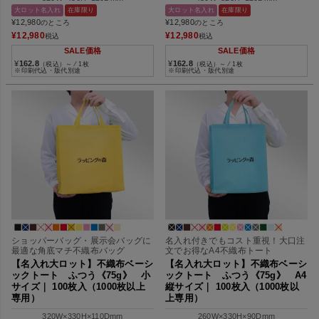
大ロット名入れ
在庫限り
大ロット名入れ
在庫限り
¥
12,980
¥
12,980
のところ
のところ
¥
12,980
¥
12,980
税込
税込
SALE価格
SALE価格
¥
162.8
¥
162.8
（税込）～ ⁄ 1枚
（税込）～ ⁄ 1枚
※印刷代込・版代別途
※印刷代込・版代別途
ショッパーバッグ・展示会バッグに
名入れ付きでもコスト重視！大口注
最適な角底マチ不織布バッグ
文でお得なA4不織布トート
【名入れ大ロット】不織布ベーシ
【名入れ大ロット】不織布ベーシ
ックトート ふつう《75g》 小
ックトート ふつう《75g》 A4
サイズ｜ 100枚入（1000枚以上
縦サイズ｜ 100枚入（1000枚以
専用）
上専用）
320W×330H×110Dmm
260W×330H×90Dmm