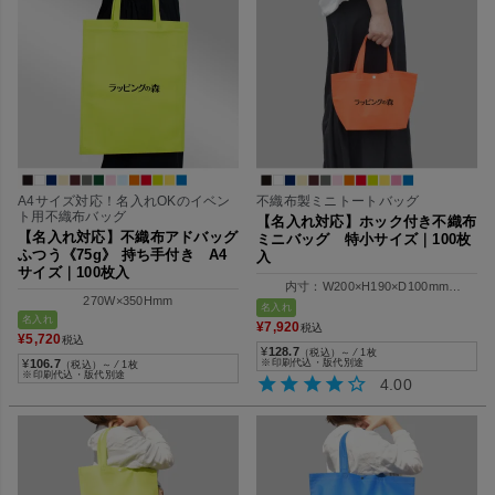
A4サイズ対応！名入れOKのイベン
不織布製ミニトートバッグ
ト用不織布バッグ
【名入れ対応】ホック付き不織布
【名入れ対応】不織布アドバッグ
ミニバッグ 特小サイズ｜100枚
ふつう《75g》 持ち手付き A4
入
サイズ｜100枚入
内寸：W200×H190×D100mm
270W×350Hmm
外寸：W300×H190×D100mm
名入れ
名入れ
¥
7,920
税込
¥
5,720
税込
¥
128.7
（税込）～ ⁄ 1枚
¥
106.7
※印刷代込・版代別途
（税込）～ ⁄ 1枚
※印刷代込・版代別途
4.00