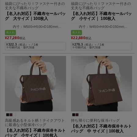
福袋にぴったり！ファスナー付きの
福袋にぴったり！ファスナー付きの
丈夫な不織布バッグ
丈夫な不織布バッグ
【名入れ対応】不織布セールバッ
【名入れ対応】不織布セールバッ
グ 大サイズ｜100枚入
グ 小サイズ｜ 100枚入
内寸：W500×H500×D180mm
内寸：W450×H400×D150mm
外寸：W680×H500×D180mm
外寸：W600×H400×D150mm
名入れ
名入れ
¥
27,280
¥
22,880
税込
税込
¥
322.3
¥
278.3
（税込）～ ⁄ 1枚
（税込）～ ⁄ 1枚
※印刷代込・版代別途
※印刷代込・版代別途
高級感あるキルト柄！テイクアウト
持ち帰りに便利な保冷バッグ
に最適な小型保冷バッグ
【名入れ対応】不織布保冷キルト
【名入れ対応】不織布保冷キルト
バッグ 中 サイズ｜100枚入
バッグ 小サイズ｜ 100枚入