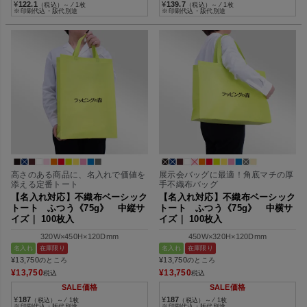
¥
122.1
¥
139.7
（税込）～ ⁄ 1枚
（税込）～ ⁄ 1枚
※印刷代込・版代別途
※印刷代込・版代別途
高さのある商品に、名入れで価値を
展示会バッグに最適！角底マチの厚
添える定番トート
手不織布バッグ
【名入れ対応】不織布ベーシック
【名入れ対応】不織布ベーシック
トート ふつう《75g》 中縦サ
トート ふつう《75g》 中横サ
イズ｜ 100枚入
イズ｜ 100枚入
320W×450H×120Dmm
450W×320H×120Dmm
名入れ
在庫限り
名入れ
在庫限り
¥
13,750
¥
13,750
のところ
のところ
¥
13,750
¥
13,750
税込
税込
SALE価格
SALE価格
¥
187
¥
187
（税込）～ ⁄ 1枚
（税込）～ ⁄ 1枚
※印刷代込・版代別途
※印刷代込・版代別途