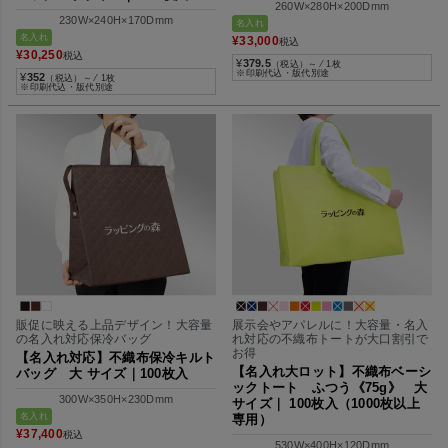
260W×280H×200Dmm
230W×240H×170Dmm
名入れ
名入れ
¥
33,000
税込
¥
30,250
税込
¥
379.5
（税込）～ ⁄ 1枚
※印刷代込・版代別途
¥
352
（税込）～ ⁄ 1枚
※印刷代込・版代別途
販促に映える上品デザイン！大容量
展示会やアパレルに！大容量・名入
の名入れ対応保冷バッグ
れ対応の不織布トートが大口割引で
お得
【名入れ対応】不織布保冷キルト
【名入れ大ロット】不織布ベーシ
バッグ 大 サイズ｜100枚入
ックトート ふつう《75g》 大
300W×350H×230Dmm
サイズ｜ 100枚入（1000枚以上
名入れ
専用）
¥
37,400
税込
530W×400H×120Dmm