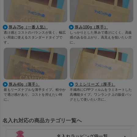
厚み75g（一番人気）
厚み100g（厚手）
透け感とコストのバランスが良く、幅広
しっかりとした厚みで透けにくく、高級
い用途に使えるスタンダードタイプで
感のある仕上がり。高見えを狙いたい方
す。
に。
厚み40g（薄手）
ラミシリーズ（厚手）
最もリーズナブルな薄手タイプ。軽やか
不織布にCPPフィルムをラミネートした
で透け感があり、コストを抑えたい時
高機能タイプ。ワンランク上の販促バッ
に。
グとして使いたい方に。
名入れ対応の商品カテゴリ一覧へ
名入れラッピング袋一覧