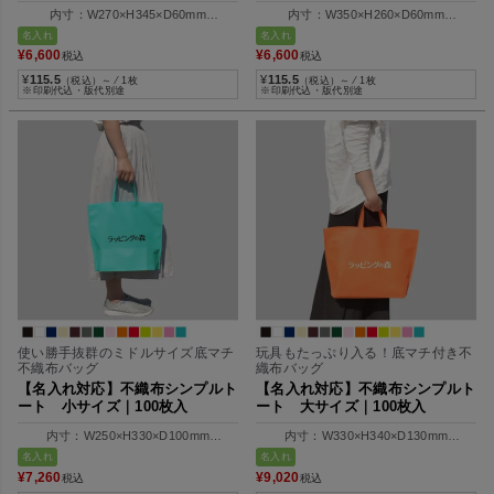
内寸：W270×H345×D60mm
内寸：W350×H260×D60mm
外寸：W330×H345×D60mm
外寸：W410×H260×D60mm
名入れ
名入れ
¥
6,600
¥
6,600
税込
税込
¥
115.5
¥
115.5
（税込）～ ⁄ 1枚
（税込）～ ⁄ 1枚
※印刷代込・版代別途
※印刷代込・版代別途
使い勝手抜群のミドルサイズ底マチ
玩具もたっぷり入る！底マチ付き不
不織布バッグ
織布バッグ
【名入れ対応】不織布シンプルト
【名入れ対応】不織布シンプルト
ート 小サイズ｜100枚入
ート 大サイズ｜100枚入
内寸：W250×H330×D100mm
内寸：W330×H340×D130mm
外寸：W350×H330×D100mm
外寸：W460×H340×D130mm
名入れ
名入れ
¥
7,260
¥
9,020
税込
税込