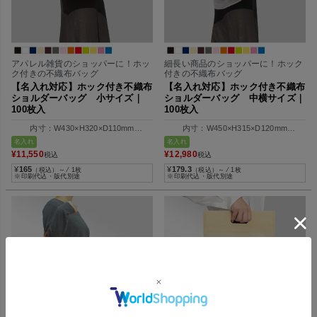
アパレル雑貨のショッパーに！ホッ
細長い商品のショッパーに！ホック
ク付きの不織布バッグ
付きの不織布バッグ
【名入れ対応】ホック付き不織布
【名入れ対応】ホック付き不織布
ショルダーバッグ 小サイズ｜
ショルダーバッグ 中横サイズ｜
100枚入
100枚入
内寸：W430×H320×D110mm
内寸：W450×H315×D120mm
外寸：W320×H320×D110mm
外寸：W570×H315×D120mm
名入れ
名入れ
¥
11,550
¥
12,980
税込
税込
¥
165
¥
179.3
（税込）～ ⁄ 1枚
（税込）～ ⁄ 1枚
※印刷代込・版代別途
※印刷代込・版代別途