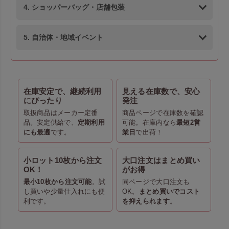
4. ショッパーバッグ・店舗包装
5. 自治体・地域イベント
在庫安定で、継続利用
見える在庫数で、安心
にぴったり
発注
取扱商品はメーカー定番
商品ページで在庫数を確認
品。安定供給で、
定期利用
可能。在庫内なら
最短2営
にも最適
です。
業日
で出荷！
小ロット10枚から注文
大口注文はまとめ買い
OK！
がお得
最小10枚から注文可能
。試
同ページで大口注文も
し買いや少量仕入れにも便
OK。
まとめ買いでコスト
利です。
を抑えられます
。