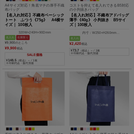
A4サイズ対応！角底マチの厚手不織
コストを抑えて名入れできるB5対応
布バッグ
の小判抜きバッグ
【名入れ対応】不織布ベーシック
【名入れ対応】不織布アドバッグ
トート ふつう《75g》 A4横サ
薄手《40g》 小判抜き B5サイ
イズ｜ 100枚入
ズ｜100枚入
320W×240H×90Dmm
内寸：W250×H260mm
外寸：W250×H310mm
名入れ
在庫限り
名入れ
¥
9,900
のところ
¥
2,420
税込
¥
9,900
税込
¥
73.7
（税込）～ ⁄ 1枚
※印刷代込・版代別途
SALE価格
¥
148.5
（税込）～ ⁄ 1枚
※印刷代込・版代別途