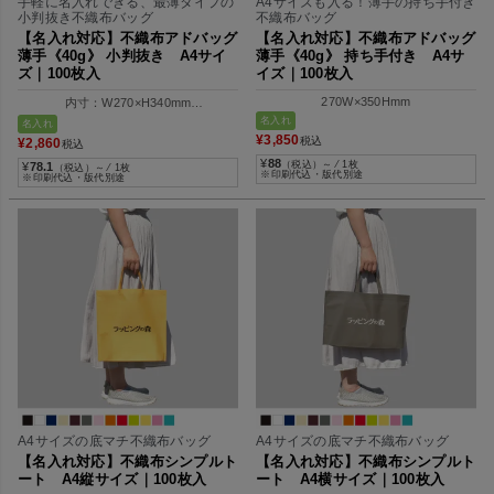
手軽に名入れできる、最薄タイプの
A4サイズも入る！薄手の持ち手付き
小判抜き不織布バッグ
不織布バッグ
【名入れ対応】不織布アドバッグ
【名入れ対応】不織布アドバッグ
薄手《40g》 小判抜き A4サイ
薄手《40g》 持ち手付き A4サ
ズ｜100枚入
イズ｜100枚入
270W×350Hmm
内寸：W270×H340mm
外寸：W270×H400mm
名入れ
名入れ
¥
3,850
税込
¥
2,860
税込
¥
88
（税込）～ ⁄ 1枚
¥
78.1
（税込）～ ⁄ 1枚
※印刷代込・版代別途
※印刷代込・版代別途
A4サイズの底マチ不織布バッグ
A4サイズの底マチ不織布バッグ
【名入れ対応】不織布シンプルト
【名入れ対応】不織布シンプルト
ート A4縦サイズ｜100枚入
ート A4横サイズ｜100枚入