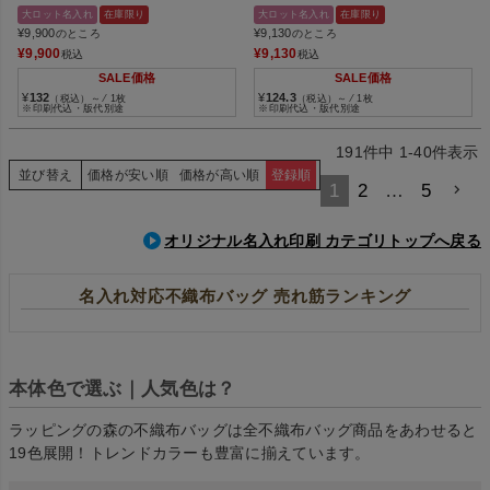
大ロット名入れ
在庫限り
大ロット名入れ
在庫限り
¥
9,900
¥
9,130
のところ
のところ
¥
9,900
¥
9,130
税込
税込
SALE価格
SALE価格
¥
132
¥
124.3
（税込）～ ⁄ 1枚
（税込）～ ⁄ 1枚
※印刷代込・版代別途
※印刷代込・版代別途
191
件中
1
-
40
件表示
並び替え
価格が安い順
価格が高い順
登録順
1
2
…
5
オリジナル名入れ印刷 カテゴリトップへ戻る
名入れ対応不織布バッグ 売れ筋ランキング
本体色で選ぶ｜人気色は？
ラッピングの森の不織布バッグは全不織布バッグ商品をあわせると
19色展開！トレンドカラーも豊富に揃えています。