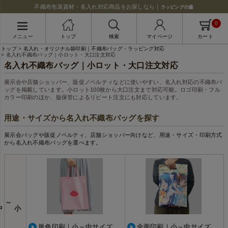
不織布包装資材・名入れ対応商品をお探しなら｜
ラッピングの森
0
メニュー
トップ
検索
マイページ
カート
トップ
名入れ・オリジナル袋印刷｜不織布バッグ・ラッピング対応
名入れ不織布バッグ｜小ロット・大口注文対応
名入れ不織布バッグ｜小ロット・大口注文対応
展示会や店舗ショッパー、販促ノベルティなどに使いやすい、名入れ対応の不織布バ
ッグを掲載しています。小ロット100枚から大口注文まで対応可能。ロゴ印刷・フル
カラー印刷のほか、版保管によるリピート注文にも対応しています。
用途・サイズから名入れ不織布バッグを探す
展示会バッグや販促ノベルティ、店舗ショッパー向けなど、用途・サイズ・印刷方式
から名入れ不織布バッグを選べます。
～中
単色印刷｜小～中サイズ
全面印刷｜小～中サイズ