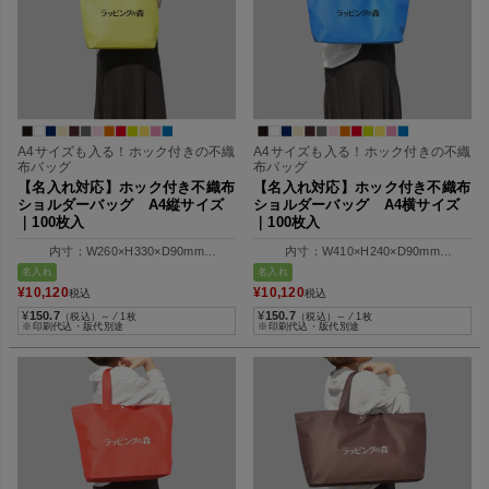
A4サイズも入る！ホック付きの不織
A4サイズも入る！ホック付きの不織
布バッグ
布バッグ
【名入れ対応】ホック付き不織布
【名入れ対応】ホック付き不織布
ショルダーバッグ A4縦サイズ
ショルダーバッグ A4横サイズ
｜100枚入
｜100枚入
内寸：W260×H330×D90mm
内寸：W410×H240×D90mm
外寸：W350×H330×D90mm
外寸：W320×H240×D90mm
名入れ
名入れ
¥
10,120
¥
10,120
税込
税込
¥
150.7
¥
150.7
（税込）～ ⁄ 1枚
（税込）～ ⁄ 1枚
※印刷代込・版代別途
※印刷代込・版代別途