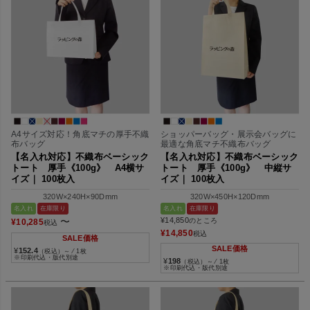
A4サイズ対応！角底マチの厚手不織
ショッパーバッグ・展示会バッグに
布バッグ
最適な角底マチ不織布バッグ
【名入れ対応】不織布ベーシック
【名入れ対応】不織布ベーシック
トート 厚手《100g》 A4横サ
トート 厚手《100g》 中縦サ
イズ｜ 100枚入
イズ｜ 100枚入
320W×240H×90Dmm
320W×450H×120Dmm
名入れ
在庫限り
名入れ
在庫限り
〜
¥
14,850
のところ
¥
10,285
税込
¥
14,850
税込
SALE価格
SALE価格
¥
152.4
（税込）～ ⁄ 1枚
※印刷代込・版代別途
¥
198
（税込）～ ⁄ 1枚
※印刷代込・版代別途