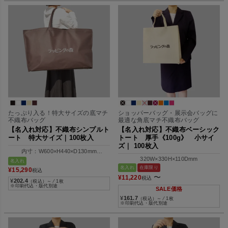
たっぷり入る！特大サイズの底マチ
ショッパーバッグ・展示会バッグに
不織布バッグ
最適な角底マチ不織布バッグ
【名入れ対応】不織布シンプルト
【名入れ対応】不織布ベーシック
ート 特大サイズ｜100枚入
トート 厚手《100g》 小サイ
ズ｜ 100枚入
内寸：W600×H440×D130mm
外寸：W730×H440×D130mm
320W×330H×110Dmm
名入れ
名入れ
在庫限り
¥
15,290
税込
〜
¥
11,220
税込
¥
202.4
（税込）～ ⁄ 1枚
※印刷代込・版代別途
SALE価格
¥
161.7
（税込）～ ⁄ 1枚
※印刷代込・版代別途