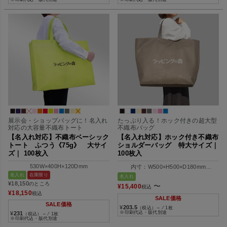
展示会・ショップバッグに！名入れ
たっぷり入る！ホック付きの超大型
対応の大容量不織布トート
不織布バッグ
【名入れ対応】不織布ベーシック
【名入れ対応】ホック付き不織布
トート ふつう《75g》 大サイ
ショルダーバッグ 特大サイズ｜
ズ｜ 100枚入
100枚入
530W×400H×120Dmm
内寸：W500×H500×D180mm
外寸：W680×H500×D180mm
名入れ
在庫限り
名入れ
¥
18,150
のところ
〜
¥
15,400
税込
¥
18,150
税込
SALE価格
SALE価格
¥
203.5
（税込）～ ⁄ 1枚
※印刷代込・版代別途
¥
231
（税込）～ ⁄ 1枚
※印刷代込・版代別途