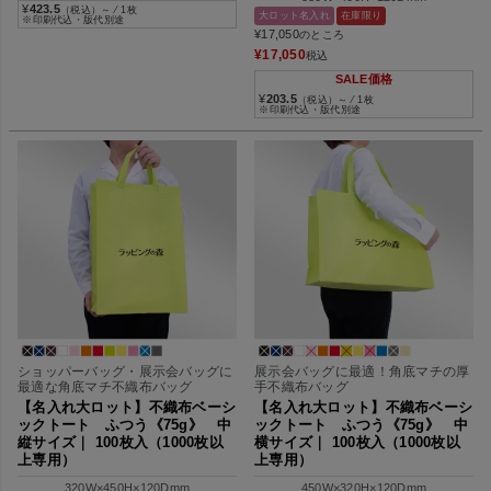
¥
423.5
（税込）～ ⁄ 1枚
大ロット名入れ
在庫限り
※印刷代込・版代別途
¥
17,050
のところ
¥
17,050
税込
SALE価格
¥
203.5
（税込）～ ⁄ 1枚
※印刷代込・版代別途
ショッパーバッグ・展示会バッグに
展示会バッグに最適！角底マチの厚
最適な角底マチ不織布バッグ
手不織布バッグ
【名入れ大ロット】不織布ベーシ
【名入れ大ロット】不織布ベーシ
ックトート ふつう《75g》 中
ックトート ふつう《75g》 中
縦サイズ｜ 100枚入（1000枚以
横サイズ｜ 100枚入（1000枚以
上専用）
上専用）
320W×450H×120Dmm
450W×320H×120Dmm