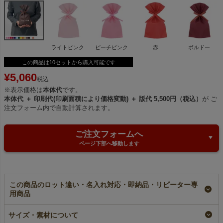
ライトピンク
ピーチピンク
赤
ボルドー
この商品は10セットから購入可能です
¥
5,060
税込
※表示価格は
本体代
です。
本体代 ＋ 印刷代(印刷面積により価格変動) ＋ 版代 5,500円（税込）
が ご
注文フォーム内で自動計算されます。
ご注文フォームへ
ページ下部へ移動します
この商品のロット違い・名入れ対応・即納品・リピーター専
用商品
【名入れリピーター専
【名入れ大ロット】ソ
【名入れ対応】ソフト
用】ソフトバッグ リ
フトバッグ リボン巾
バッグ リボン巾着
サイズ・素材について
ボン巾着（S4）｜薄
着（S4）｜薄手｜不
（S4）｜薄手｜不織