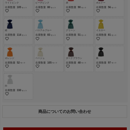
ライトピンク
ピーチピンク
赤
ボルドー
在庫数量
105
在庫数量
80
在庫数量
90
在庫数量
56
紺
パステルブルー
グリーン
イエロー
在庫数量
114
在庫数量
83
在庫数量
51
在庫数量
81
オレンジ
ベージュ
ダークブラウン
黒
在庫数量
52
在庫数量
105
在庫数量
48
在庫数量
97
白
在庫数量
330
商品についてのお問い合わせ