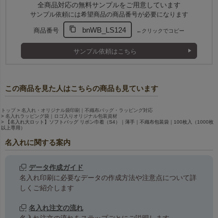
全商品対応の無料サンプルをご用意しています
サンプル依頼には希望商品の商品番号が必要になります
bnWB_LS124
商品番号
←クリックでコピー
サンプル依頼はこちら
この商品を見た人はこちらの商品も見ています
トップ
名入れ・オリジナル袋印刷｜不織布バッグ・ラッピング対応
名入れラッピング袋｜ロゴ入りオリジナル包装資材
【名入れ大ロット】ソフトバッグ リボン巾着（S4）｜薄手｜不織布包装袋｜100枚入（1000枚
以上専用）
名入れに関する案内
データ作成ガイド
名入れ印刷に必要なデータの作成方法や注意点について詳
しくご紹介します
名入れ注文の流れ