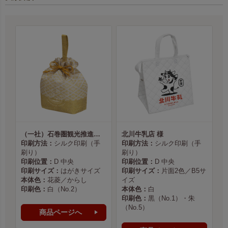
（一社）石巻圏観光推進機構様
北川牛乳店 様
印刷方法：
シルク印刷（手
印刷方法：
シルク印刷（手
刷り）
刷り）
印刷位置：
D 中央
印刷位置：
D 中央
印刷サイズ：
はがきサイズ
印刷サイズ：
片面2色／B5サ
本体色：
花菱／からし
イズ
印刷色：
白（No.2）
本体色：
白
印刷色：
黒（No.1）・朱
（No.5）
商品ページへ