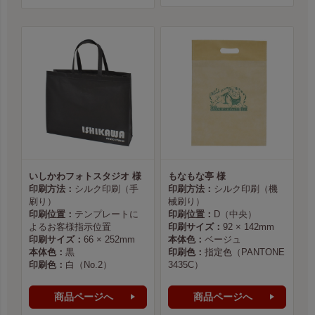
いしかわフォトスタジオ 様
もなもな亭 様
印刷方法：
シルク印刷（手
印刷方法：
シルク印刷（機
刷り）
械刷り）
印刷位置：
テンプレートに
印刷位置：
D（中央）
よるお客様指示位置
印刷サイズ：
92 × 142mm
印刷サイズ：
66 × 252mm
本体色：
ベージュ
本体色：
黒
印刷色：
指定色（PANTONE
印刷色：
白（No.2）
3435C）
商品ページへ
商品ページへ