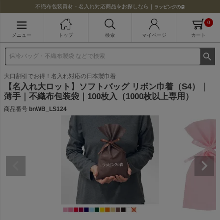
不織布包装資材・名入れ対応商品をお探しなら｜
ラッピングの森
0
メニュー
トップ
検索
マイページ
カート
大口割引でお得！名入れ対応の日本製巾着
【名入れ大ロット】ソフトバッグ リボン巾着（S4）｜
薄手｜不織布包装袋｜100枚入（1000枚以上専用）
商品番号
bnWB_LS124