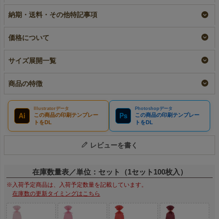
手｜100枚入
織布包装袋｜100枚入
布包装袋｜100枚入
納期・送料・その他特記事項
（1000枚以上専用）
リピーター専用名入れ
名入れ
大ロット名入れ
¥
5,390
税込
¥
5,390
税込
¥
5,060
税込
価格について
サイズ展開一覧
商品の特徴
Illustratorデータ
Photoshopデータ
Ai
Ps
この商品の印刷テンプレー
この商品の印刷テンプレー
トをDL
トをDL
レビューを書く
在庫数量表／単位：セット（1セット100枚入）
※入荷予定商品は、入荷予定数量を記載しています。
在庫数の更新タイミングはこちら