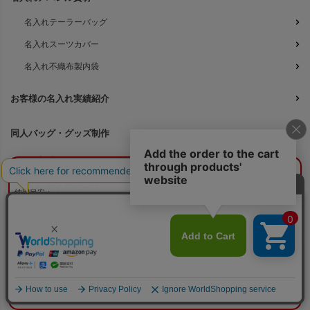
名入れテーラーバッグ
名入れスーツカバー
名入れ不織布製内袋
お客様の名入れ実績紹介
同人バッグ・グッズ制作
データ入稿はこちら
¥0
概算合計
閉じる
名入れガイドページ
納期目安：
—
—
ロゴ加工サービス
数量：
—
本体色：
選択してください
印刷位置：
選択してください
印刷サイズ：
—
選べる既成柄印刷
印刷色：
—
2色目：
2色印刷をしない
本体代：
¥0
印刷代：
¥0
版代：
¥0
フルカラー印刷 既成柄一覧
校正：
¥0
※送料は未反映
名入れ印刷の料金ガイド