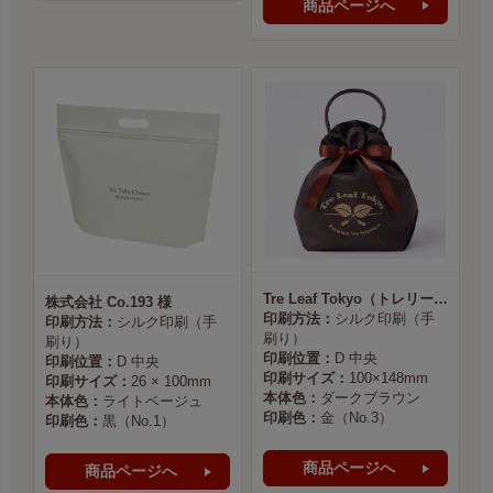
商品ページへ
Tre Leaf Tokyo（トレリーフ東京） 様
株式会社 Co.193 様
印刷方法：
シルク印刷（手
印刷方法：
シルク印刷（手
刷り）
刷り）
印刷位置：
D 中央
印刷位置：
D 中央
印刷サイズ：
100×148mm
印刷サイズ：
26 × 100mm
本体色：
ダークブラウン
本体色：
ライトベージュ
印刷色：
金（No.3）
印刷色：
黒（No.1）
商品ページへ
商品ページへ