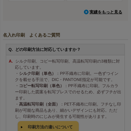
実績をもっと見る
名入れ印刷 よくあるご質問
どの印刷方法に対応していますか？
シルク印刷、コピー転写印刷、高温転写印刷の3種類に対
応しています。
・
シルク印刷（単色）
：PP不織布に印刷。一色ずつイン
クを載せる手法で、DIC・PANTONE指定が可能です。
・
コピー転写印刷（単色）
：PP不織布に印刷。フルカラ
ー印刷した図案を転写プレスでのせるため、必ずフチが出
ます。
・
高温転写印刷（全面）
：PET不織布に印刷。フチなし印
刷が可能な商品もあり、細かいデザインにも対応。ただ
し、印刷時のにじみが発生する可能性があります。
印刷方法の違いについて