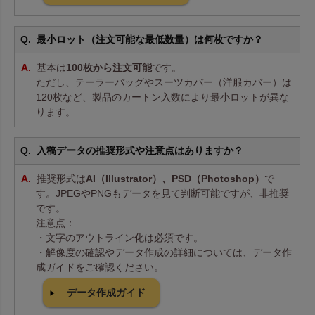
最小ロット（注文可能な最低数量）は何枚ですか？
基本は
100枚から注文可能
です。
ただし、テーラーバッグやスーツカバー（洋服カバー）は
120枚など、製品のカートン入数により最小ロットが異な
ります。
入稿データの推奨形式や注意点はありますか？
推奨形式は
AI（Illustrator）、PSD（Photoshop）
で
す。JPEGやPNGもデータを見て判断可能ですが、非推奨
です。
注意点：
・文字のアウトライン化は必須です。
・解像度の確認やデータ作成の詳細については、データ作
成ガイドをご確認ください。
データ作成ガイド