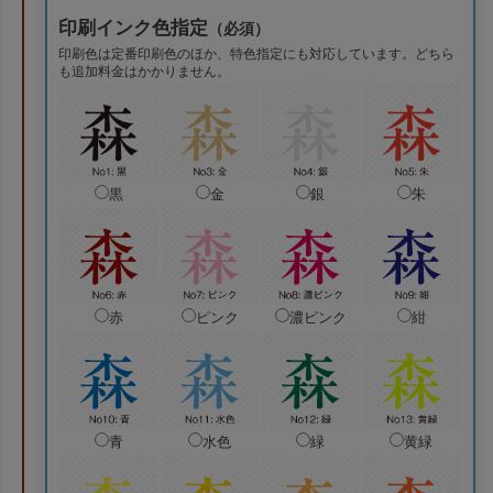
印刷インク色指定
（必須）
印刷色は定番印刷色のほか、特色指定にも対応しています。どちら
も追加料金はかかりません。
黒
金
銀
朱
赤
ピンク
濃ピンク
紺
青
水色
緑
黄緑