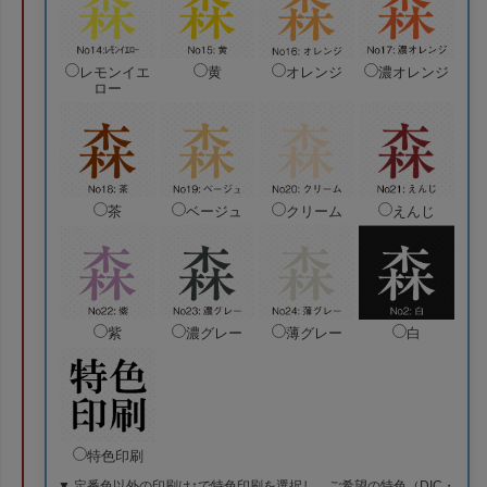
レモンイエ
黄
オレンジ
濃オレンジ
ロー
茶
ベージュ
クリーム
えんじ
紫
濃グレー
薄グレー
白
特色印刷
▼ 定番色以外の印刷は↑で特色印刷を選択し、ご希望の特色（DIC・