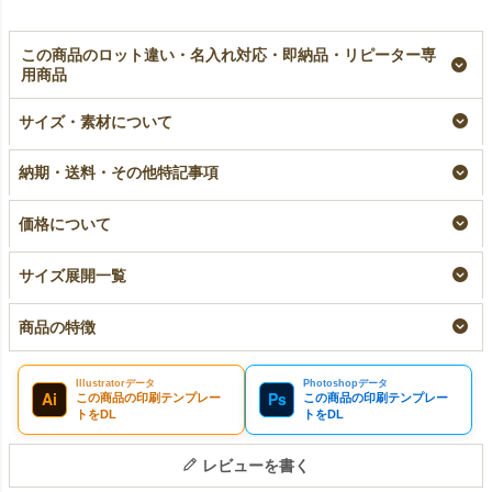
この商品のロット違い・名入れ対応・即納品・リピーター専
用商品
【名入れ対応】キッズ
【名入れ／リピーター
【名入れ大ロット】ナ
サイズ・素材について
ナップサック｜子ども
専用】キッズナップサ
ップサック 100枚入
用不織布袋｜100枚入
ック｜子ども用不織布
｜不織布包装袋｜
袋｜100枚入
（1000枚以上専用）
名入れ
納期・送料・その他特記事項
リピーター専用名入れ
大ロット名入れ
¥
8,030
税込
¥
8,030
税込
¥
7,700
税込
価格について
サイズ展開一覧
商品の特徴
Illustratorデータ
Photoshopデータ
Ai
Ps
この商品の印刷テンプレー
この商品の印刷テンプレー
トをDL
トをDL
レビューを書く