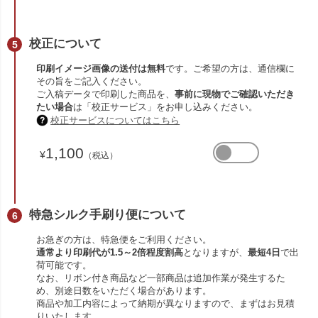
校正について
印刷イメージ画像の送付は無料
です。ご希望の方は、通信欄に
その旨をご記入ください。
ご入稿データで印刷した商品を、
事前に現物でご確認いただき
たい場合
は「校正サービス」をお申し込みください。
校正サービスについてはこちら
1,100
¥
（税込）
特急シルク手刷り便について
お急ぎの方は、特急便をご利用ください。
通常より印刷代が1.5～2倍程度割高
となりますが、
最短4日
で出
荷可能です。
なお、リボン付き商品など一部商品は追加作業が発生するた
め、別途日数をいただく場合があります。
商品や加工内容によって納期が異なりますので、まずはお見積
りいたします。