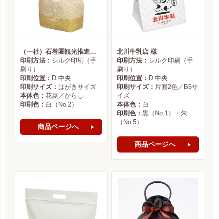
（一社）石巻圏観光推進機構様
北川牛乳店 様
印刷方法：
シルク印刷（手
印刷方法：
シルク印刷（手
刷り）
刷り）
印刷位置：
D 中央
印刷位置：
D 中央
印刷サイズ：
はがきサイズ
印刷サイズ：
片面2色／B5サ
本体色：
花菱／からし
イズ
印刷色：
白（No.2）
本体色：
白
印刷色：
黒（No.1）・朱
（No.5）
商品ページへ
商品ページへ