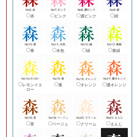
赤
ピンク
濃ピンク
紺
青
水色
緑
黄緑
レモンイエ
黄
オレンジ
濃オレンジ
ロー
茶
ベージュ
クリーム
えんじ