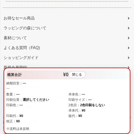
お得なセール商品
ラッピングの森について
素材について
よくある質問（FAQ)
ショッピングガイド
新規会員登録
¥0
概算合計
閉じる
特定商取引法に基づく表記
納期目安：
—
プライバシーポリシー
—
数量：
—
本体色：
—
不織布ガイド｜選び方・使い方記事まとめ
印刷位置：
選択してください
印刷サイズ：
—
印刷色：
—
2色目：
2色印刷をしない
特集ページ 一覧
本体代：
¥0
印刷代：
¥0
版代：
¥0
校正：
¥0
株式会社 テンネット
〒543-0001
※送料は未反映