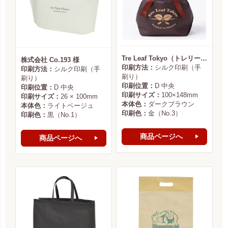
Tre Leaf Tokyo（トレリーフ東京） 様
株式会社 Co.193 様
印刷方法：
シルク印刷（手
印刷方法：
シルク印刷（手
刷り）
刷り）
印刷位置：
D 中央
印刷位置：
D 中央
印刷サイズ：
100×148mm
印刷サイズ：
26 × 100mm
本体色：
ダークブラウン
本体色：
ライトベージュ
印刷色：
金（No.3）
印刷色：
黒（No.1）
商品ページへ
商品ページへ