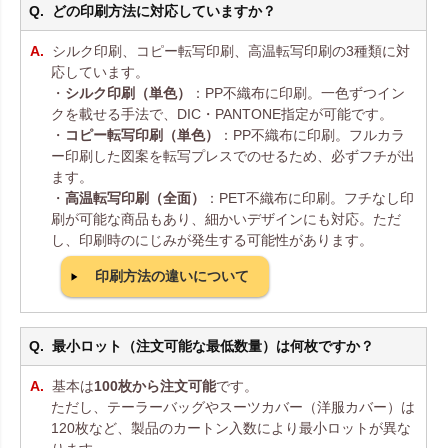
どの印刷方法に対応していますか？
シルク印刷、コピー転写印刷、高温転写印刷の3種類に対
応しています。
・
シルク印刷（単色）
：PP不織布に印刷。一色ずつイン
クを載せる手法で、DIC・PANTONE指定が可能です。
・
コピー転写印刷（単色）
：PP不織布に印刷。フルカラ
ー印刷した図案を転写プレスでのせるため、必ずフチが出
ます。
・
高温転写印刷（全面）
：PET不織布に印刷。フチなし印
刷が可能な商品もあり、細かいデザインにも対応。ただ
し、印刷時のにじみが発生する可能性があります。
印刷方法の違いについて
最小ロット（注文可能な最低数量）は何枚ですか？
基本は
100枚から注文可能
です。
ただし、テーラーバッグやスーツカバー（洋服カバー）は
120枚など、製品のカートン入数により最小ロットが異な