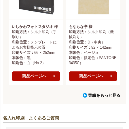
いしかわフォトスタジオ 様
もなもな亭 様
印刷方法：
シルク印刷（手
印刷方法：
シルク印刷（機
刷り）
械刷り）
印刷位置：
テンプレートに
印刷位置：
D（中央）
よるお客様指示位置
印刷サイズ：
92 × 142mm
印刷サイズ：
66 × 252mm
本体色：
ベージュ
本体色：
黒
印刷色：
指定色（PANTONE
印刷色：
白（No.2）
3435C）
商品ページへ
商品ページへ
実績をもっと見る
名入れ印刷 よくあるご質問