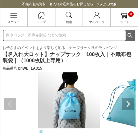
不織布包装資材・名入れ対応商品をお探しなら｜
ラッピングの森
0
メニュー
トップ
検索
マイページ
カート
お子さまのイベントをより楽しく彩る、ナップサック風のラッピング
【名入れ大ロット】ナップサック 100枚入｜不織布包
装袋｜（1000枚以上専用）
商品番号
bnWB_LA315