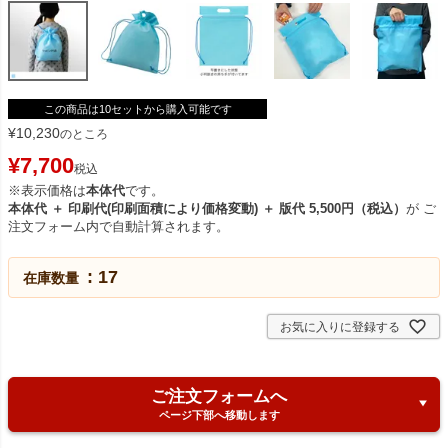
この商品は10セットから購入可能です
¥
10,230
のところ
¥
7,700
税込
※表示価格は
本体代
です。
本体代 ＋ 印刷代(印刷面積により価格変動) ＋ 版代 5,500円（税込）
が ご
注文フォーム内で自動計算されます。
17
在庫数量
お気に入りに登録する
ご注文フォームへ
ページ下部へ移動します