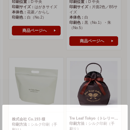
印刷位置：
D 中央
印刷位置：
D 中央
印刷サイズ：
はがきサイズ
印刷サイズ：
片面2色／B5サ
本体色：
花菱／からし
イズ
印刷色：
白（No.2）
本体色：
白
印刷色：
黒（No.1）・朱
（No.5）
商品ページへ
商品ページへ
Tre Leaf Tokyo（トレリーフ東京） 様
株式会社 Co.193 様
印刷方法：
シルク印刷（手
印刷方法：
シルク印刷（手
刷り）
刷り）