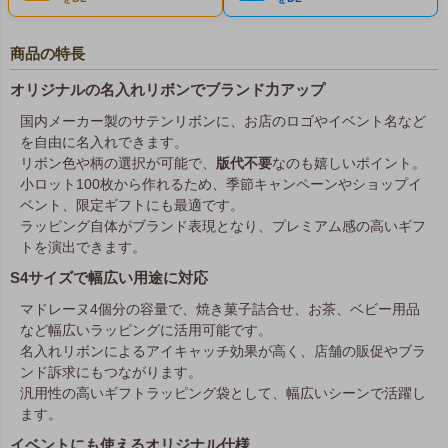
商品の特長
オリジナルの名入れリボンでブランド力アップ
国内メーカー製のサテンリボンに、お店のロゴやイベント名など
を自由に名入れできます。
リボン色や柄の選択が可能で、
版代不要
なのも嬉しいポイント。
小ロット100枚から作れるため、季節キャンペーンやショップイ
ベント、限定ギフトにも最適です。
ラッピング自体がブランド表現となり、プレミアム感の高いギフ
トを演出できます。
S4サイズで幅広い用途に対応
マドレーヌ4個分の容量で、焼き菓子詰合せ、お茶、ベビー用品
など幅広いラッピングに活用可能です。
名入れリボンによるアイキャッチ効果が高く、店舗の販促やブラ
ンド訴求にもつながります。
汎用性の高いギフトラッピング袋として、幅広いシーンで活躍し
ます。
イベントにも使えるオリジナル仕様