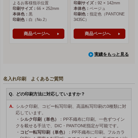
よるお客様指示位置
印刷サイズ：
92 × 142mm
印刷サイズ：
66 × 252mm
本体色：
ベージュ
本体色：
黒
印刷色：
指定色（PANTONE
印刷色：
白（No.2）
3435C）
商品ページへ
商品ページへ
実績をもっと見る
名入れ印刷 よくあるご質問
どの印刷方法に対応していますか？
シルク印刷、コピー転写印刷、高温転写印刷の3種類に対
応しています。
・
シルク印刷（単色）
：PP不織布に印刷。一色ずつイン
クを載せる手法で、DIC・PANTONE指定が可能です。
・
コピー転写印刷（単色）
：PP不織布に印刷。フルカラ