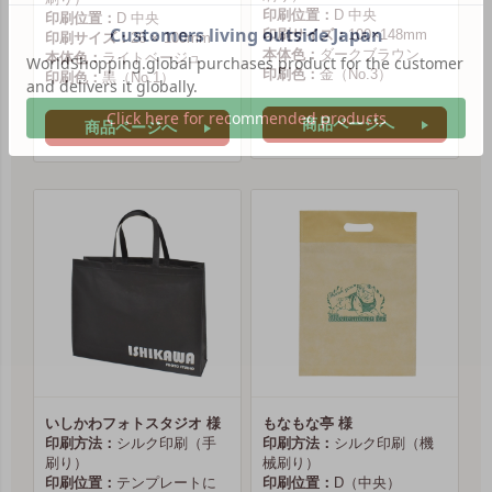
印刷位置：
D 中央
印刷位置：
D 中央
印刷サイズ：
100×148mm
印刷サイズ：
26 × 100mm
本体色：
ダークブラウン
本体色：
ライトベージュ
印刷色：
金（No.3）
印刷色：
黒（No.1）
商品ページへ
商品ページへ
いしかわフォトスタジオ 様
もなもな亭 様
印刷方法：
シルク印刷（手
印刷方法：
シルク印刷（機
刷り）
械刷り）
印刷位置：
テンプレートに
印刷位置：
D（中央）