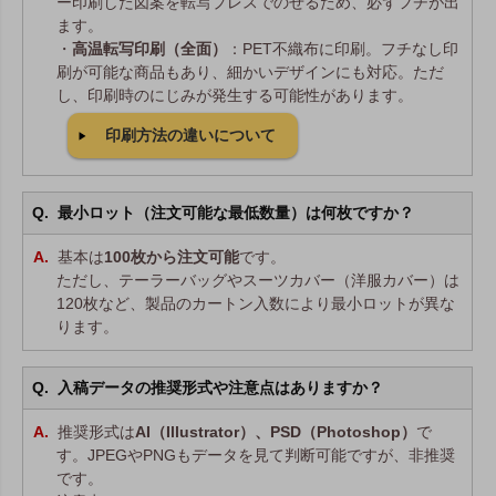
ー印刷した図案を転写プレスでのせるため、必ずフチが出
ます。
・
高温転写印刷（全面）
：PET不織布に印刷。フチなし印
刷が可能な商品もあり、細かいデザインにも対応。ただ
し、印刷時のにじみが発生する可能性があります。
印刷方法の違いについて
最小ロット（注文可能な最低数量）は何枚ですか？
基本は
100枚から注文可能
です。
ただし、テーラーバッグやスーツカバー（洋服カバー）は
120枚など、製品のカートン入数により最小ロットが異な
ります。
入稿データの推奨形式や注意点はありますか？
推奨形式は
AI（Illustrator）、PSD（Photoshop）
で
す。JPEGやPNGもデータを見て判断可能ですが、非推奨
です。