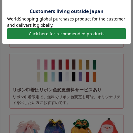
不織布製平袋・巾着を中心に豊富なラッピング資材を
取り揃え
不織布製平袋・不織布製巾着を中心に、幅広いサイズとカラー
バリエーションを展開。販促や店舗利用に最適です。
リボン巾着はリボン色変更無料サービスあり
リボン巾着限定で、無料でリボン色変更も可能。オリジナリテ
ィを出したい方におすすめです。