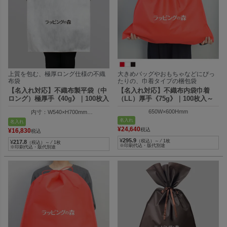
上質を包む、極厚ロング仕様の不織
大きめバッグやおもちゃなどにぴっ
布袋
たりの、巾着タイプの梱包袋
【名入れ対応】不織布製平袋（中
【名入れ対応】不織布内袋巾着
ロング）極厚手《40g》｜100枚入
（LL）厚手《75g》｜100枚入～
650W×600Hmm
内寸：W540×H700mm
外寸：W550×H705mm
名入れ
名入れ
¥
24,640
税込
¥
16,830
税込
¥
295.9
（税込）～ ⁄ 1枚
¥
217.8
（税込）～ ⁄ 1枚
※印刷代込・版代別途
※印刷代込・版代別途