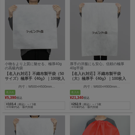
小物をより上質に魅せる、極厚40g
厚手の洋服にも安心。信頼の極厚
の高級内袋
40g平袋
【名入れ対応】不織布製平袋（50
【名入れ対応】不織布製平袋
サイズ）極厚手《40g》｜100枚入
（大）極厚手《40g》｜100枚入
内寸：W500×H500mm
内寸：W600×H900mm
外寸：W510×H505mm
外寸：W610×H905mm
名入れ
名入れ
¥
5,390
¥
21,340
税込
税込
¥
103.4
¥
262.9
（税込）～ ⁄ 1枚
（税込）～ ⁄ 1枚
※印刷代込・版代別途
※印刷代込・版代別途