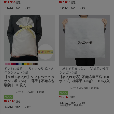
リボン幅：24mm
リボン幅：24mm
¥
31,350
¥
24,640
税込
税込
¥
313.5
¥
246.4
（税込）～ ⁄ 1枚
（税込）～ ⁄ 1枚
ギフトに最適！オリジナルリボンで
「袋まで妥協しない」A4対応の極厚
作るラッピング袋
ラッピング袋
【リボン名入れ】ソフトバッグ リ
【名入れ対応】不織布製平袋（60
ボン巾着（S6）｜薄手｜不織布包
サイズ）極厚手《40g》｜100枚入
装袋｜100枚入
内寸：W600×H600mm
外寸：W610×H605mm
内寸：310W×372Hmm
名入れ
外寸：310W×500Hmm
名入れ
¥
12,320
税込
リボン幅：24mm
¥
22,110
税込
¥
172.7
（税込）～ ⁄ 1枚
※印刷代込・版代別途
¥
221.1
（税込）～ ⁄ 1枚