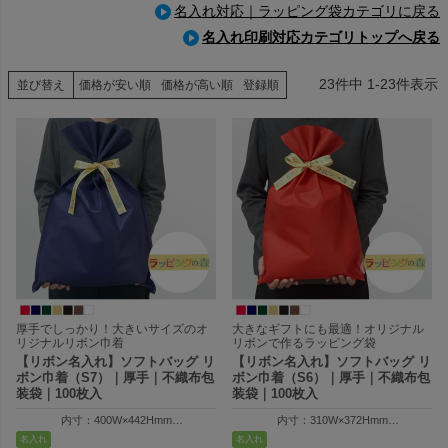
名入れ対応｜ラッピング袋カテゴリに戻る
名入れ印刷対応カテゴリトップへ戻る
23
件中
1
-
23
件表示
並び替え
価格が安い順
価格が高い順
登録順
厚手でしっかり！大きいサイズのオ
大きなギフトにも最適！オリジナル
リジナルリボン巾着
リボンで作るラッピング袋
【リボン名入れ】ソフトバッグ リ
【リボン名入れ】ソフトバッグ リ
ボン巾着（S7）｜厚手｜不織布包
ボン巾着（S6）｜厚手｜不織布包
装袋｜100枚入
装袋｜100枚入
内寸：400W×442Hmm
内寸：310W×372Hmm
外寸：410W×600Hmm
外寸：310W×500Hmm
名入れ
名入れ