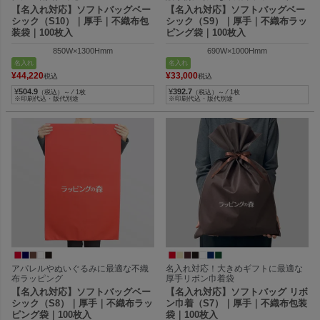
【名入れ対応】ソフトバッグベー
【名入れ対応】ソフトバッグベー
シック（S10）｜厚手｜不織布包
シック（S9）｜厚手｜不織布ラッ
装袋｜100枚入
ピング袋｜100枚入
850W×1300Hmm
690W×1000Hmm
名入れ
名入れ
¥
44,220
¥
33,000
税込
税込
¥
504.9
¥
392.7
（税込）～ ⁄ 1枚
（税込）～ ⁄ 1枚
※印刷代込・版代別途
※印刷代込・版代別途
アパレルやぬいぐるみに最適な不織
名入れ対応！大きめギフトに最適な
布ラッピング
厚手リボン巾着袋
【名入れ対応】ソフトバッグベー
【名入れ対応】ソフトバッグ リボ
シック（S8）｜厚手｜不織布ラッ
ン巾着（S7）｜厚手｜不織布包装
ピング袋｜100枚入
袋｜100枚入