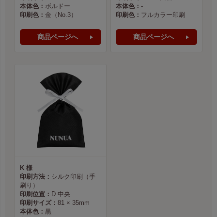
本体色：
ボルドー
本体色：
-
印刷色：
金（No.3）
印刷色：
フルカラー印刷
商品ページへ
商品ページへ
K 様
印刷方法：
シルク印刷（手
刷り）
印刷位置：
D 中央
印刷サイズ：
81 × 35mm
本体色：
黒