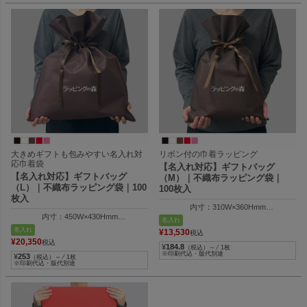
大きめギフトも包みやすい名入れ対
リボン付の巾着ラッピング
応巾着袋
【名入れ対応】ギフトバッグ
【名入れ対応】ギフトバッグ
（M）｜不織布ラッピング袋｜
（L）｜不織布ラッピング袋｜100
100枚入
枚入
内寸：310W×360Hmm
内寸：450W×430Hmm
外寸：324W×500Hmm
名入れ
外寸：464W×600Hmm
名入れ
¥
13,530
税込
¥
20,350
税込
¥
184.8
（税込）～ ⁄ 1枚
※印刷代込・版代別途
¥
253
（税込）～ ⁄ 1枚
※印刷代込・版代別途