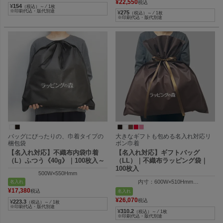
¥
22,550
税込
¥
154
（税込）～ ⁄ 1枚
※印刷代込・版代別途
¥
275
（税込）～ ⁄ 1枚
※印刷代込・版代別途
バッグにぴったりの、巾着タイプの
大きなギフトも包める名入れ対応リ
梱包袋
ボン巾着
【名入れ対応】不織布内袋巾着
【名入れ対応】ギフトバッグ
（L）ふつう《40g》｜100枚入～
（LL）｜不織布ラッピング袋｜
100枚入
500W×550Hmm
内寸：600W×510Hmm
名入れ
外寸：614W×700Hmm
¥
17,380
税込
名入れ
¥
26,070
税込
¥
223.3
（税込）～ ⁄ 1枚
※印刷代込・版代別途
¥
310.2
（税込）～ ⁄ 1枚
※印刷代込・版代別途