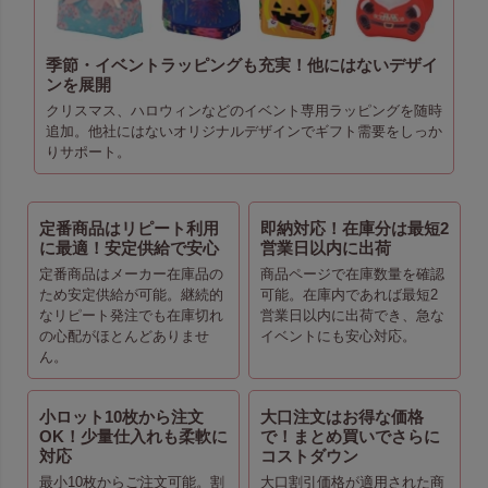
季節・イベントラッピングも充実！他にはないデザイ
ンを展開
クリスマス、ハロウィンなどのイベント専用ラッピングを随時
追加。他社にはないオリジナルデザインでギフト需要をしっか
りサポート。
定番商品はリピート利用
即納対応！在庫分は最短2
に最適！安定供給で安心
営業日以内に出荷
定番商品はメーカー在庫品の
商品ページで在庫数量を確認
ため安定供給が可能。継続的
可能。在庫内であれば最短2
なリピート発注でも在庫切れ
営業日以内に出荷でき、急な
の心配がほとんどありませ
イベントにも安心対応。
ん。
小ロット10枚から注文
大口注文はお得な価格
OK！少量仕入れも柔軟に
で！まとめ買いでさらに
対応
コストダウン
最小10枚からご注文可能。割
大口割引価格が適用された商