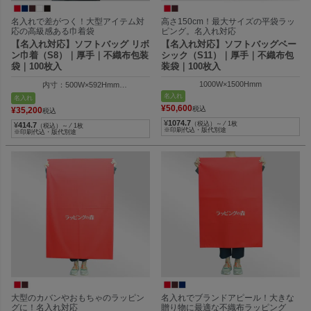
名入れで差がつく！大型アイテム対
高さ150cm！最大サイズの平袋ラッ
応の高級感ある巾着袋
ピング。名入れ対応
【名入れ対応】ソフトバッグ リボ
【名入れ対応】ソフトバッグベー
ン巾着（S8）｜厚手｜不織布包装
シック（S11）｜厚手｜不織布包
袋｜100枚入
装袋｜100枚入
1000W×1500Hmm
内寸：500W×592Hmm
外寸：500W×800Hmm
名入れ
名入れ
¥
50,600
税込
¥
35,200
税込
¥
1074.7
（税込）～ ⁄ 1枚
¥
414.7
（税込）～ ⁄ 1枚
※印刷代込・版代別途
※印刷代込・版代別途
大型のカバンやおもちゃのラッピン
名入れでブランドアピール！大きな
グに！名入れ対応
贈り物に最適な不織布ラッピング