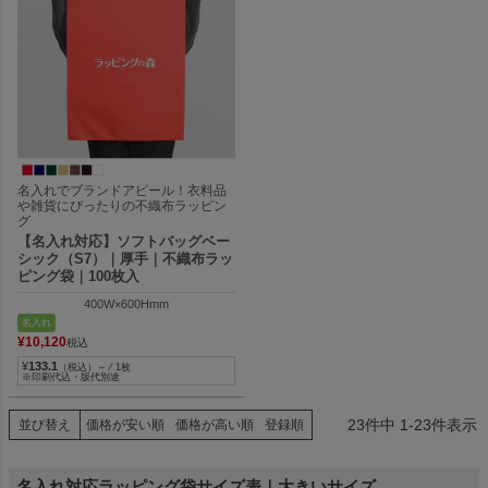
名入れでブランドアピール！衣料品
や雑貨にぴったりの不織布ラッピン
グ
【名入れ対応】ソフトバッグベー
シック（S7）｜厚手｜不織布ラッ
ピング袋｜100枚入
400W×600Hmm
名入れ
¥
10,120
税込
¥
133.1
（税込）～ ⁄ 1枚
※印刷代込・版代別途
23
件中
1
-
23
件表示
並び替え
価格が安い順
価格が高い順
登録順
名入れ対応ラッピング袋サイズ表｜大きいサイズ