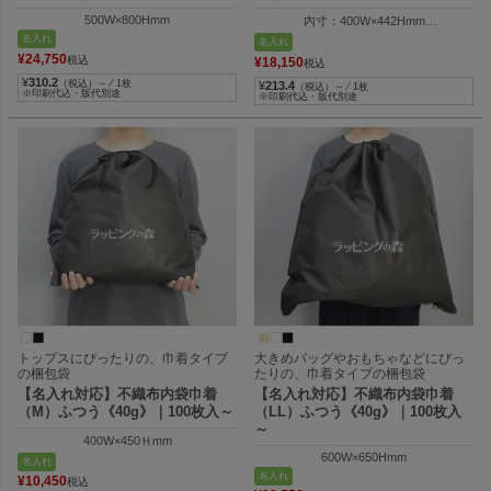
500W×800Hmm
内寸：400W×442Hmm
外寸：410W×600Hmm
名入れ
名入れ
¥
24,750
税込
¥
18,150
税込
¥
310.2
（税込）～ ⁄ 1枚
¥
213.4
（税込）～ ⁄ 1枚
※印刷代込・版代別途
※印刷代込・版代別途
トップスにぴったりの、巾着タイプ
大きめバッグやおもちゃなどにぴっ
の梱包袋
たりの、巾着タイプの梱包袋
【名入れ対応】不織布内袋巾着
【名入れ対応】不織布内袋巾着
（M）ふつう《40g》｜100枚入～
（LL）ふつう《40g》｜100枚入
～
400W×450Ｈmm
600W×650Hmm
名入れ
名入れ
¥
10,450
税込