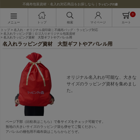
不織布包装資材・名入れ対応商品をお探しなら｜
ラッピングの森
0
メニュー
トップ
検索
マイページ
カート
トップ
名入れ・オリジナル袋印刷｜不織布バッグ・ラッピング対応
名入れラッピング袋｜ロゴ入りオリジナル包装資材
名入れラッピング資材 大型ギフトやアパレル用
名入れラッピング資材 大型ギフトやアパレル用
オリジナル名入れが可能な、大きな
サイズのラッピング資材を集めまし
た。
ページ下部（
比較表はこちら
）で各サイズをチェック可能です。
無地の大きいサイズのラッピング袋
も併せてご覧ください。
アパレルの梱包用不織布袋はこちらから
どうぞ。