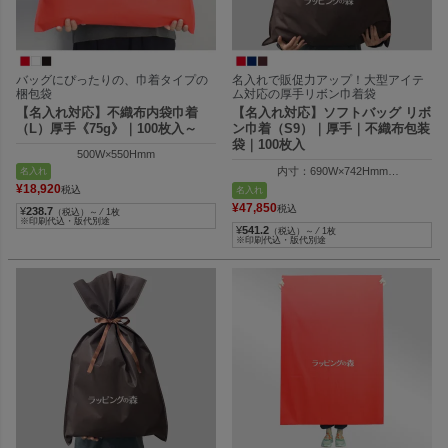
バッグにぴったりの、巾着タイプの
名入れで販促力アップ！大型アイテ
梱包袋
ム対応の厚手リボン巾着袋
【名入れ対応】不織布内袋巾着
【名入れ対応】ソフトバッグ リボ
（L）厚手《75g》｜100枚入～
ン巾着（S9）｜厚手｜不織布包装
袋｜100枚入
500W×550Hmm
内寸：690W×742Hmm
名入れ
外寸：690W×1000Hmm
¥
18,920
税込
名入れ
¥
47,850
税込
¥
238.7
（税込）～ ⁄ 1枚
※印刷代込・版代別途
¥
541.2
（税込）～ ⁄ 1枚
※印刷代込・版代別途