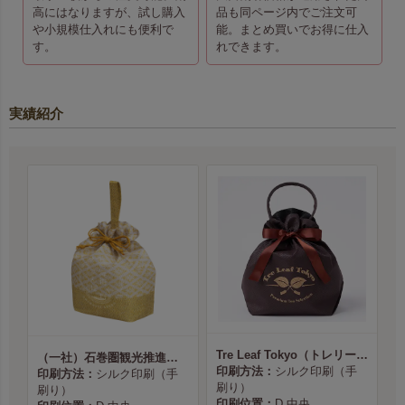
高にはなりますが、試し購入
品も同ページ内でご注文可
や小規模仕入れにも便利で
能。まとめ買いでお得に仕入
す。
れできます。
実績紹介
Tre Leaf Tokyo（トレリーフ東京） 様
（一社）石巻圏観光推進機構様
印刷方法：
シルク印刷（手
印刷方法：
シルク印刷（手
刷り）
刷り）
印刷位置：
D 中央