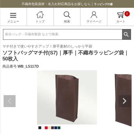
不織布包装資材・名入れ対応商品をお探しなら｜
ラッピングの森
0
メニュー
トップ
検索
マイページ
カート
マチ付きで使いやすさアップ！厚手素材のしっかり平袋
ソフトバッグマチ付(S7)｜厚手｜不織布ラッピング袋｜
50枚入
商品番号
WB_LS117D