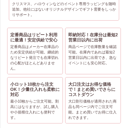
クリスマス、ハロウィンなどのイベント専用ラッピングを随時
追加。他社にはないオリジナルデザインでギフト需要をしっか
りサポート。
定番商品はリピート利用
即納対応！在庫分は最短2
に最適！安定供給で安心
営業日以内に出荷
定番商品はメーカー在庫品の
商品ページで在庫数量を確認
ため安定供給が可能。継続的
可能。在庫内であれば最短2
なリピート発注でも在庫切れ
営業日以内に出荷でき、急な
の心配がほとんどありませ
イベントにも安心対応。
ん。
小ロット10枚から注文
大口注文はお得な価格
OK！少量仕入れも柔軟に
で！まとめ買いでさらに
対応
コストダウン
最小10枚からご注文可能。割
大口割引価格が適用された商
高にはなりますが、試し購入
品も同ページ内でご注文可
や小規模仕入れにも便利で
能。まとめ買いでお得に仕入
す。
れできます。