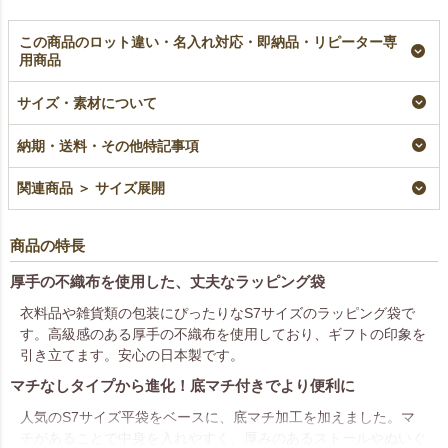
この商品のロット違い・名入れ対応・即納品・リピーター専
用商品
【名入れ大ロット】ソ
【小ロット】ソフトバ
ソフトバッグベーシッ
フトバッグベーシック
ッグベーシック
ク（S7）｜厚手｜不
サイズ・素材について
（S7）｜厚手｜不織
（S7）｜厚手｜不織
織布ラッピング袋｜50
布ラッピング袋｜100
布ラッピング袋｜10枚
枚入～
枚入（1000枚以上専
入
即納品
納期・送料・その他特記事項
用）
小ロット
¥
3,575
税込
〜
大ロット名入れ
¥
1,628
税込
〜
関連商品 ＞ サイズ展開
¥
9,680
税込
商品の特長
厚手の不織布を使用した、丈夫なラッピング袋
衣料品や雑貨類の包装にぴったりなS7サイズのラッピング袋で
す。高級感のある厚手の不織布を使用しており、ギフトの印象を
引き立てます。安心の日本製です。
マチなしタイプから進化！底マチ付きでより便利に
人気のS7サイズ平袋をベースに、底マチ加工を加えました。マ
チがあることで中身を入れやすく、厚みのあるストールやぬいぐ