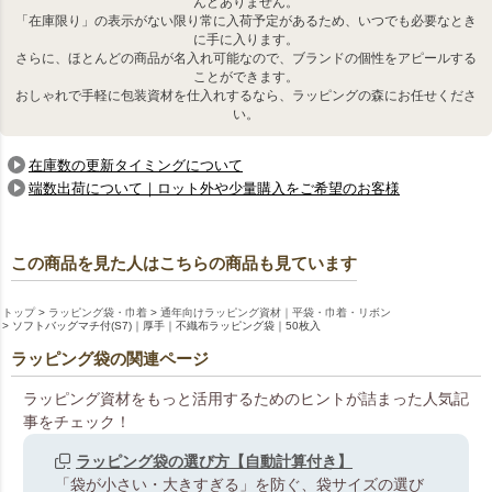
んどありません。
「在庫限り」の表示がない限り常に入荷予定があるため、いつでも必要なとき
に手に入ります。
さらに、ほとんどの商品が名入れ可能なので、ブランドの個性をアピールする
ことができます。
おしゃれで手軽に包装資材を仕入れするなら、ラッピングの森にお任せくださ
い。
在庫数の更新タイミングについて
端数出荷について｜ロット外や少量購入をご希望のお客様
この商品を見た人はこちらの商品も見ています
トップ
ラッピング袋・巾着
通年向けラッピング資材｜平袋・巾着・リボン
ソフトバッグマチ付(S7)｜厚手｜不織布ラッピング袋｜50枚入
ラッピング袋の関連ページ
ラッピング資材をもっと活用するためのヒントが詰まった人気記
事をチェック！
ラッピング袋の選び方【自動計算付き】
「袋が小さい・大きすぎる」を防ぐ、袋サイズの選び