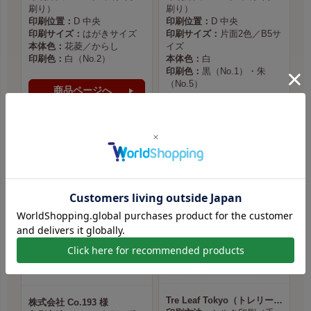
刷り）
刷り）
印刷位置：
D 中央
印刷位置：
D 中央
印刷サイズ：
はがきサイズ
印刷サイズ：
片面2色／B5サ
本体色：
花菱／からし
イズ
印刷色：
白（No.2）
本体色：
白
印刷色：
黒（No.1）・朱
（No.5）
商品ページへ
商品ページへ
Tre Leaf Tokyo（トレリーフ東京） 様
株式会社 Co.193 様