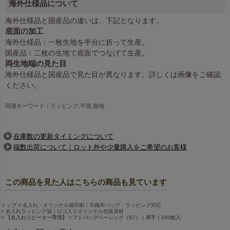
海外仕様品について
海外仕様品と国産品の違いは、下記となります。
底面の加工
海外仕様品：一枚生地を半分に折って生産。
国産品：二枚の生地で底面でつなげて生産。
両生地端の見た目
海外仕様品と国産品で見た目が異なります。詳しくは画像をご確認
ください。
関連キーワード：ラッピング,平袋,無地
在庫数の更新タイミングについて
端数出荷について｜ロット外や少量購入をご希望のお客様
この商品を見た人はこちらの商品も見ています
トップ
名入れ・オリジナル袋印刷｜不織布バッグ・ラッピング対応
名入れラッピング袋｜ロゴ入りオリジナル包装資材
【名入れリピーター専用】ソフトバッグベーシック（S7）｜厚手｜100枚入