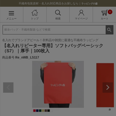
不織布包装資材・名入れ対応商品をお探しなら｜
ラッピングの森
0
メニュー
トップ
検索
マイページ
カート
名入れでブランドアピール！衣料品や雑貨に最適な不織布ラッピング
【名入れリピーター専用】ソフトバッグベーシック
（S7）｜厚手｜100枚入
商品番号
Re_nWB_LS117