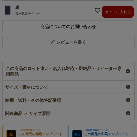
紺
カートに入れる
49
在庫数量
商品についてのお問い合わせ
レビューを書く
この商品のロット違い・名入れ対応・即納品・リピーター専
用商品
【名入れ大ロット】ソ
【小ロット】ソフトバ
ソフトバッグベーシッ
フトバッグベーシック
ッグベーシック
ク（S7）｜厚手｜不
サイズ・素材について
（S7）｜厚手｜不織
（S7）｜厚手｜不織
織布ラッピング袋｜50
布ラッピング袋｜100
布ラッピング袋｜10枚
枚入～
枚入（1000枚以上専
入
即納品
納期・送料・その他特記事項
用）
小ロット
¥
3,575
税込
〜
大ロット名入れ
¥
1,628
税込
〜
関連商品 ＞ サイズ展開
¥
9,680
税込
Illustratorデータ
Photoshopデータ
Ai
Ps
この商品の印刷テンプレート
この商品の印刷テンプレート