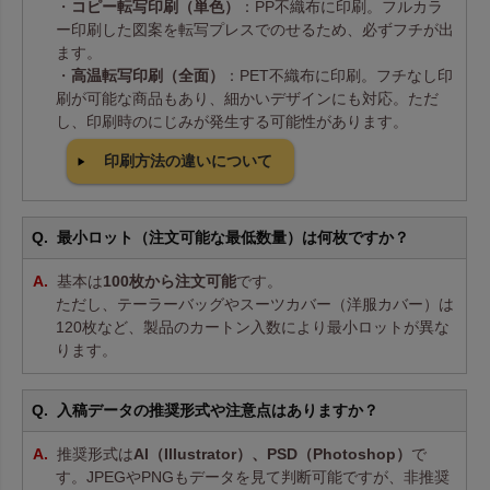
・
コピー転写印刷（単色）
：PP不織布に印刷。フルカラ
ー印刷した図案を転写プレスでのせるため、必ずフチが出
ます。
・
高温転写印刷（全面）
：PET不織布に印刷。フチなし印
刷が可能な商品もあり、細かいデザインにも対応。ただ
し、印刷時のにじみが発生する可能性があります。
印刷方法の違いについて
最小ロット（注文可能な最低数量）は何枚ですか？
基本は
100枚から注文可能
です。
ただし、テーラーバッグやスーツカバー（洋服カバー）は
120枚など、製品のカートン入数により最小ロットが異な
ります。
入稿データの推奨形式や注意点はありますか？
推奨形式は
AI（Illustrator）、PSD（Photoshop）
で
す。JPEGやPNGもデータを見て判断可能ですが、非推奨