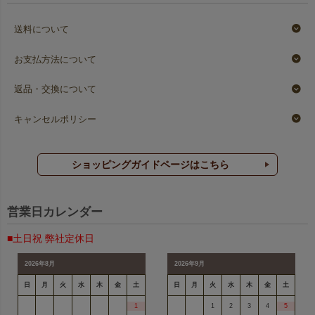
送料について
お支払方法について
返品・交換について
キャンセルポリシー
ショッピングガイドページはこちら
営業日カレンダー
■土日祝 弊社定休日
2026年8月
2026年9月
日
月
火
水
木
金
土
日
月
火
水
木
金
土
1
1
2
3
4
5