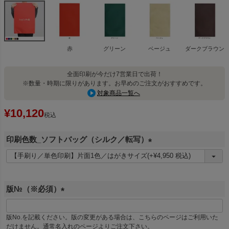
赤
グリーン
ベージュ
ダークブラウン
全面印刷が今だけ7営業日で出荷！
※数量・時期に限りがあります。お早めのご注文がおすすめです。
対象商品一覧へ
¥
10,120
税込
印刷色数_ソフトバッグ（シルク／転写）
(
必
須
版№（※必須）
)
(
必
版No.を記載ください。版の変更がある場合は、こちらのページはご利用いた
須
だけません。通常名入れのページよりご注文下さい。