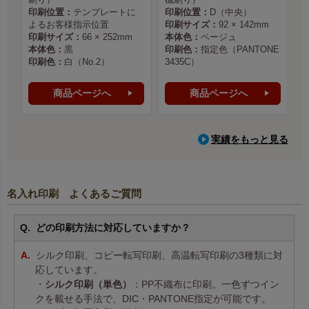
印刷位置：
テンプレートに
印刷位置：
D（中央）
よるお客様指示位置
印刷サイズ：
92 × 142mm
印刷サイズ：
66 × 252mm
本体色：
ベージュ
本体色：
黒
印刷色：
指定色（PANTONE
印刷色：
白（No.2）
3435C）
商品ページへ
商品ページへ
実績をもっと見る
名入れ印刷 よくあるご質問
どの印刷方法に対応していますか？
シルク印刷、コピー転写印刷、高温転写印刷の3種類に対
応しています。
・
シルク印刷（単色）
：PP不織布に印刷。一色ずつイン
クを載せる手法で、DIC・PANTONE指定が可能です。