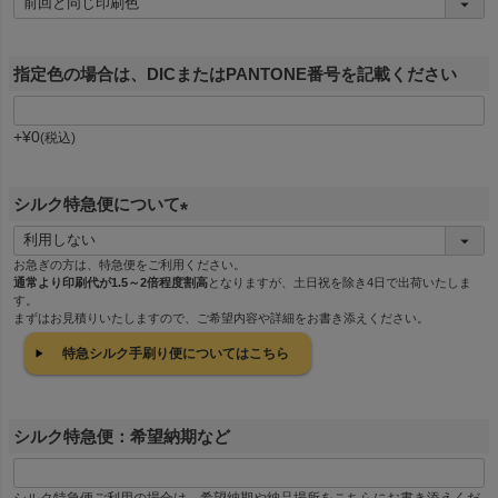
指定色の場合は、DICまたはPANTONE番号を記載ください
+
¥
0
税込
シルク特急便について
(
必
お急ぎの方は、特急便をご利用ください。
通常より印刷代が1.5～2倍程度割高
となりますが、土日祝を除き4日で出荷いたしま
須
す。
)
まずはお見積りいたしますので、ご希望内容や詳細をお書き添えください。
特急シルク手刷り便についてはこちら
シルク特急便：希望納期など
シルク特急便ご利用の場合は、希望納期や納品場所をこちらにお書き添えくだ