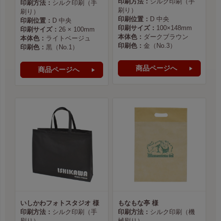
印刷方法：
シルク印刷（手
印刷方法：
シルク印刷（手
刷り）
刷り）
印刷位置：
D 中央
印刷位置：
D 中央
印刷サイズ：
100×148mm
印刷サイズ：
26 × 100mm
本体色：
ダークブラウン
本体色：
ライトベージュ
印刷色：
金（No.3）
印刷色：
黒（No.1）
商品ページへ
商品ページへ
いしかわフォトスタジオ 様
もなもな亭 様
印刷方法：
シルク印刷（手
印刷方法：
シルク印刷（機
刷り）
械刷り）