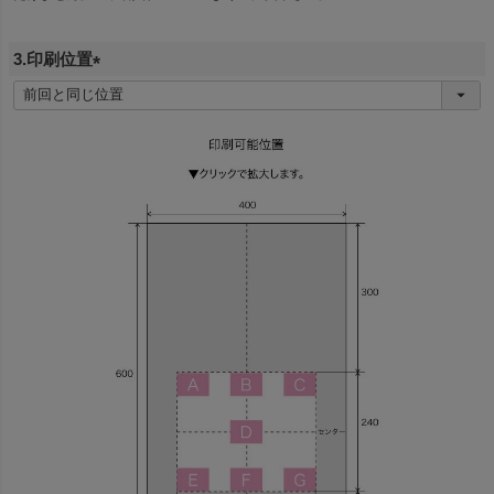
)
3.印刷位置
(
必
須
)