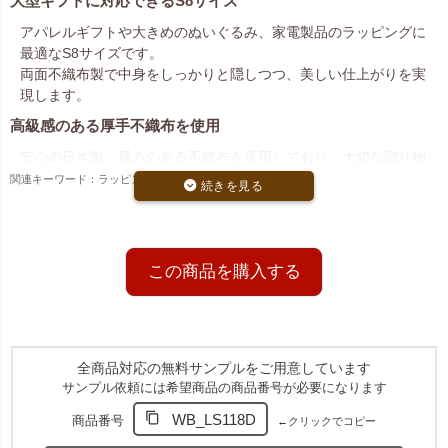
大型ギフトに対応できるS8サイズ
アパレルギフトや大きめのぬいぐるみ、家電製品のラッピングに
最適なS8サイズです。
両面不織布製で中身をしっかりと隠しつつ、美しい仕上がりを実
現します。
高級感のある厚手不織布を使用
安心の日本製。厚みのある不織布を採用しており、大切な贈り物
をより高級感のある雰囲気に仕上げます。
関連キーワード：ラッピング,平袋,無地
しっかりした素材感で、重さのあるギフトにも対応可能です。
使いやすいマチ付き加工
底マチ付きなので立体感が出やすく、箱型の商品やボリュームの
この商品を購入する
あるアイテムもきれいに収められます。
ラッピング作業がしやすいのもポイントです。
全商品対応の無料サンプルをご用意しています
サンプル依頼には希望商品の商品番号が必要になります
WB_LS118D
商品番号
←クリックでコピー