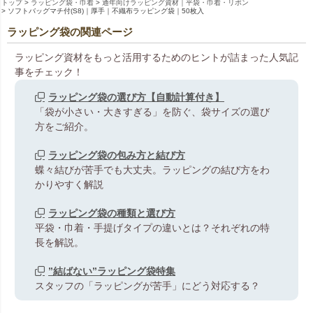
トップ
ラッピング袋・巾着
通年向けラッピング資材｜平袋・巾着・リボン
ソフトバッグマチ付(S8)｜厚手｜不織布ラッピング袋｜50枚入
ラッピング袋の関連ページ
ラッピング資材をもっと活用するためのヒントが詰まった人気記
事をチェック！
ラッピング袋の選び方【自動計算付き】
「袋が小さい・大きすぎる」を防ぐ、袋サイズの選び
方をご紹介。
ラッピング袋の包み方と結び方
蝶々結びが苦手でも大丈夫。ラッピングの結び方をわ
かりやすく解説
ラッピング袋の種類と選び方
平袋・巾着・手提げタイプの違いとは？それぞれの特
長を解説。
”結ばない”ラッピング袋特集
スタッフの「ラッピングが苦手」にどう対応する？