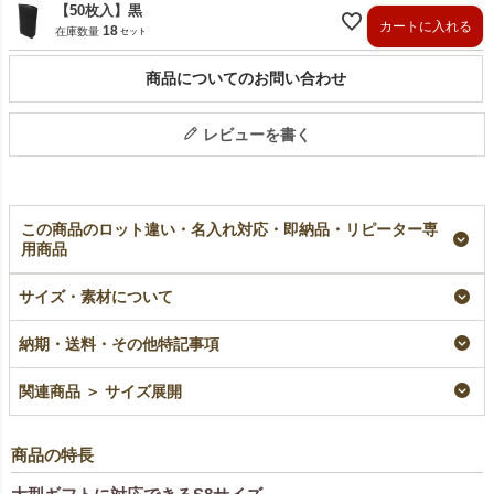
【50枚入】黒
カートに入れる
18
在庫数量
商品についてのお問い合わせ
レビューを書く
この商品のロット違い・名入れ対応・即納品・リピーター専
用商品
ソフトバッグベーシッ
【名入れ対応】ソフト
【小ロット】ソフトバ
ク（S8）｜厚手｜不
バッグベーシック
ッグベーシック
サイズ・素材について
織布ラッピング袋｜50
（S8）｜厚手｜不織
（S8）｜厚手｜不織
枚入～
布ラッピング袋｜100
布ラッピング袋｜10枚
納期・送料・その他特記事項
枚入
入～
即納品
名入れ
小ロット
¥
12,375
税込
関連商品 ＞ サイズ展開
¥
24,750
税込
¥
3,355
税込
商品の特長