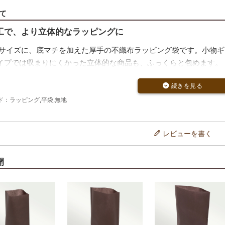
て
工で、より立体的なラッピングに
6サイズに、底マチを加えた厚手の不織布ラッピング袋です。小物
イプでは収まりにくかった立体的な商品も、ふっくらと包めます。
ある75g不織布で安心の日本製
厚手の75g不織布を使用しました。販促用や無料ラッピングサービ
：ラッピング,平袋,無地
質も安心。手に取った瞬間から丁寧な印象を伝えられます。
開で、シーンやブランドカラーに合わせやすい
レビューを書く
・紺・黒・白から、やさしいベージュやグリーン、シックなダーク
品や革小物、ストールなどの幅広いギフトラッピングに対応します
開