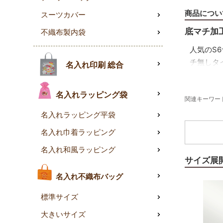
商品につい
スーツカバー
底マチ加
不織布製内袋
人気のS
チ無しタ
名入れ印刷 総合
高級感の
名入れラッピング袋
しっかり
関連キーワード
素材で品
名入れラッピング平袋
全7色展
名入れ巾着ラッピング
定番の赤
名入れ和風ラッピング
意。衣料
サイズ展
名入れ不織布バッグ
標準サイズ
大きいサイズ