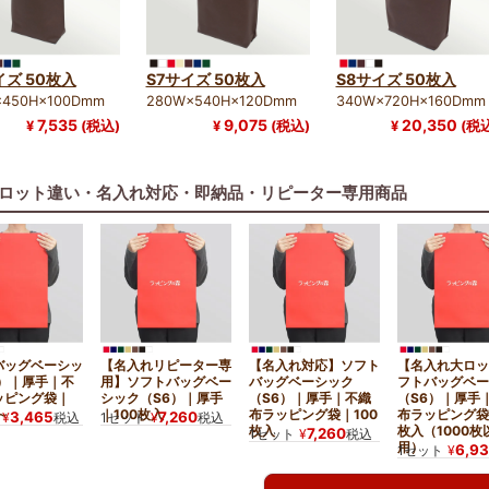
イズ 50枚入
S7サイズ 50枚入
S8サイズ 50枚入
×450H×100Dmm
280W×540H×120Dmm
340W×720H×160Dmm
7,535
9,075
20,350
¥
(税込)
¥
(税込)
¥
(税
ロット違い・名入れ対応・即納品・リピーター専用商品
バッグベーシッ
【名入れリピーター専
【名入れ対応】ソフト
【名入れ大ロッ
6）｜厚手｜不
用】ソフトバッグベー
バッグベーシック
フトバッグベー
ッピング袋｜
シック（S6）｜厚手
（S6）｜厚手｜不織
（S6）｜厚手
～
｜100枚入
布ラッピング袋｜100
布ラッピング袋
3,465
7,260
¥
税込
1セット
¥
税込
枚入
枚入（1000枚
7,260
1セット
¥
税込
用）
6,9
1セット
¥