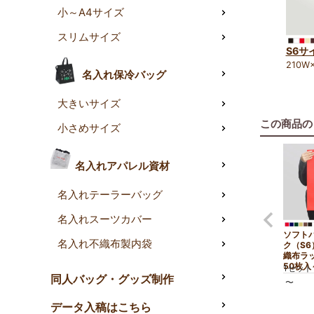
小～A4サイズ
スリムサイズ
S6サ
210W
名入れ保冷バッグ
大きいサイズ
この商品の
小さめサイズ
名入れアパレル資材
名入れテーラーバッグ
名入れスーツカバー
ソフト
名入れ不織布製内袋
ク（S
織布ラ
50枚入
1セット
同人バッグ・グッズ制作
〜
データ入稿はこちら