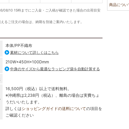
商品につい
26/08/10 15時までにご入金・ご入稿が確認できた場合の出荷目安
超えるご注文の場合は、納期を別途ご案内いたします。
本体/PP不織布
素材について詳しくはこちら
210W×450H×100Dmm
中身のサイズから最適なラッピング袋を自動計算する
報
16,500円（税込）以上で送料無料。
※沖縄県は2,238円（税込）、離島の場合は実費ちょ
い
うだいいたします。
詳しくは
ショッピングガイドの送料について
の項目を
ご確認ください