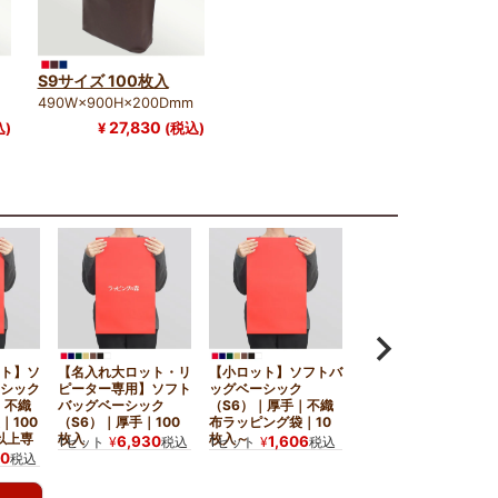
S9サイズ 100枚入
490W×900H×200Dmm
27,830
込)
¥
(税込)
ト】ソ
【名入れ大ロット・リ
【小ロット】ソフトバ
シック
ピーター専用】ソフト
ッグベーシック
｜不織
バッグベーシック
（S6）｜厚手｜不織
｜100
（S6）｜厚手｜100
布ラッピング袋｜10
以上専
枚入
枚入～
6,930
1,606
1セット
¥
税込
1セット
¥
税込
30
税込