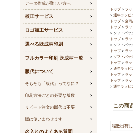
データ作成が難しい方へ
トップ
ラッ
通年ラッピ
校正サービス
トップ
全商
トップ
ラッ
ロゴ加工サービス
ソフトバッグ
トップ
ラッ
選べる既成柄印刷
ソフトバッグ
トップ
ラッ
ソフトバッグ
フルカラー印刷 既成柄一覧
トップ
ラッ
通年ラッピ
版代について
トップ
ラッ
トップ
ラッ
そもそも「版代」ってなに？
通年ラッピ
印刷方法ごとの必要な版数
この商
リピート注文の版代は不要
版は使いまわせます
端数出荷に
名入れのよくある質問