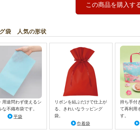
この商品を購入す
グ袋 人気の形状
・用途問わず使えるシ
リボンを結ぶだけで仕上が
持ち手付
ルな不織布袋です。
る、きれいなラッピング
て再利用
袋。
す。
平袋
巾着袋