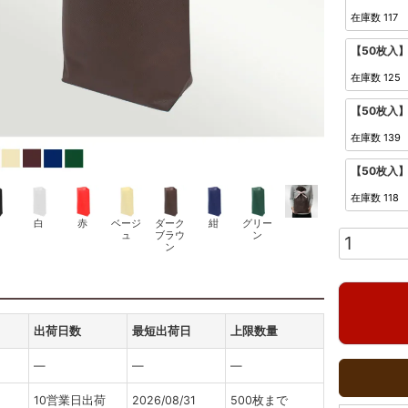
在庫数
117
【50枚入
在庫数
125
【50枚入
在庫数
139
【50枚入
在庫数
118
白
赤
ベージ
ダーク
紺
グリー
ュ
ブラウ
ン
ン
出荷日数
最短出荷日
上限数量
―
―
―
10営業日出荷
2026/08/31
500枚まで