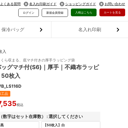
よくある質問
名入れ印刷ガイド
ショッピングガイド
お問い合わせ
入稿はこちら
カートを見る
ログイン
新規会員登録
保冷バッグ
名入れ印刷
枚入
っくら収まる、底マチ付きの厚手ラッピング袋
ッグマチ付(S6)｜厚手｜不織布ラッピ
50枚入
B_LS116D
加工品
7,535
税込
（数字はセット在庫数）
選択してください
】黒
【50枚入】白