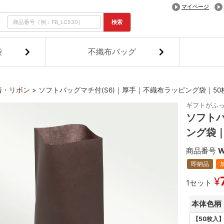
マイページ
検索
袋
不織布バッグ
着・リボン
ソフトバッグマチ付(S6)｜厚手｜不織布ラッピング袋｜50
ギフトがふ
ソフトバ
ング袋｜
商品番号
W
即納品
¥
1セット
本体色柄
【50枚入