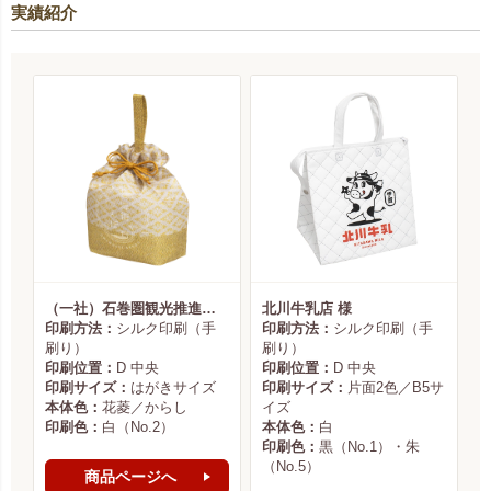
実績紹介
（一社）石巻圏観光推進機構様
北川牛乳店 様
印刷方法：
シルク印刷（手
印刷方法：
シルク印刷（手
刷り）
刷り）
印刷位置：
D 中央
印刷位置：
D 中央
印刷サイズ：
はがきサイズ
印刷サイズ：
片面2色／B5サ
本体色：
花菱／からし
イズ
印刷色：
白（No.2）
本体色：
白
印刷色：
黒（No.1）・朱
（No.5）
商品ページへ