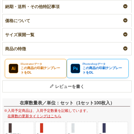
ング袋｜100枚入
枚入
枚入
納期・送料・その他特記事項
名入れ
即納品
加工品
リピーター専用名入れ
¥
2,860
税込
¥
2,860
¥
2,860
税込
税込
〜
価格について
サイズ展開一覧
商品の特徴
Illustratorデータ
Photoshopデータ
Ai
Ps
この商品の印刷テンプレー
この商品の印刷テンプレー
トをDL
トをDL
レビューを書く
在庫数量表／単位：セット（1セット100枚入）
※入荷予定商品は、入荷予定数量を記載しています。
在庫数の更新タイミングはこちら