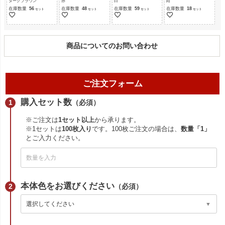
ダークブラウン
赤
白
紺
在庫数量
56
在庫数量
48
在庫数量
59
在庫数量
18
商品についてのお問い合わせ
ご注文フォーム
購入セット数
（必須）
※ご注文は
1セット以上
から承ります。
※1セットは
100枚入り
です。100枚ご注文の場合は、
数量「1」
とご入力ください。
本体色をお選びください
（必須）