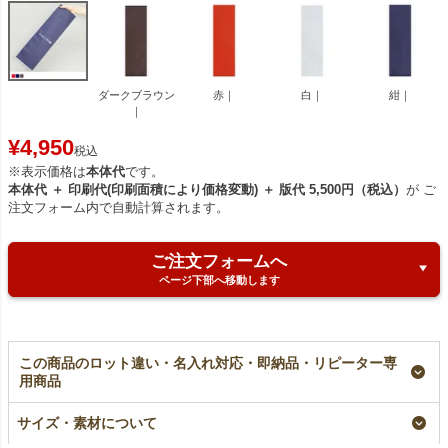
ダークブラウン
赤｜
白｜
紺｜
｜
¥
4,950
税込
※表示価格は
本体代
です。
本体代 ＋ 印刷代(印刷面積により価格変動) ＋ 版代 5,500円（税込）
が ご
注文フォーム内で自動計算されます。
ご注文フォームへ
ページ下部へ移動します
この商品のロット違い・名入れ対応・即納品・リピーター専
用商品
【名入れ対応】ソフト
ソフトバッグスリム
【名入れリピーター専
バッグスリム（S6）
（S6）｜薄手｜細長
用】ソフトバッグスリ
サイズ・素材について
｜薄手｜細長いラッピ
いラッピング袋｜100
ム（S6）｜薄手｜100