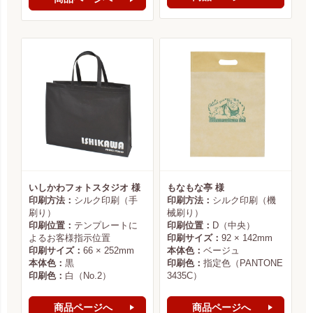
いしかわフォトスタジオ 様
もなもな亭 様
印刷方法：
シルク印刷（手
印刷方法：
シルク印刷（機
刷り）
械刷り）
印刷位置：
テンプレートに
印刷位置：
D（中央）
よるお客様指示位置
印刷サイズ：
92 × 142mm
印刷サイズ：
66 × 252mm
本体色：
ベージュ
本体色：
黒
印刷色：
指定色（PANTONE
印刷色：
白（No.2）
3435C）
商品ページへ
商品ページへ