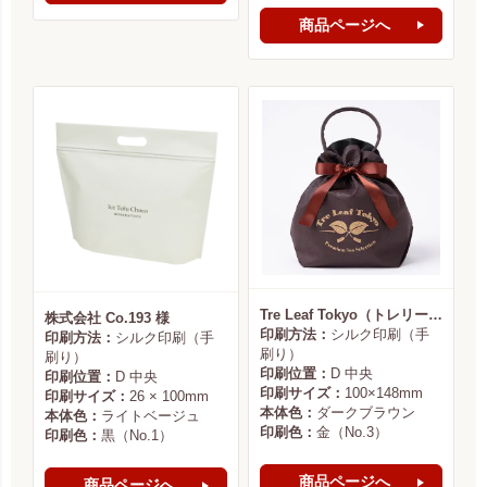
商品ページへ
Tre Leaf Tokyo（トレリーフ東京） 様
株式会社 Co.193 様
印刷方法：
シルク印刷（手
印刷方法：
シルク印刷（手
刷り）
刷り）
印刷位置：
D 中央
印刷位置：
D 中央
印刷サイズ：
100×148mm
印刷サイズ：
26 × 100mm
本体色：
ダークブラウン
本体色：
ライトベージュ
印刷色：
金（No.3）
印刷色：
黒（No.1）
商品ページへ
商品ページへ