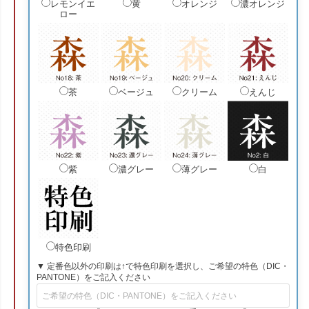
レモンイエ
黄
オレンジ
濃オレンジ
ロー
茶
ベージュ
クリーム
えんじ
紫
濃グレー
薄グレー
白
特色印刷
▼ 定番色以外の印刷は↑で特色印刷を選択し、ご希望の特色（DIC・
PANTONE）をご記入ください