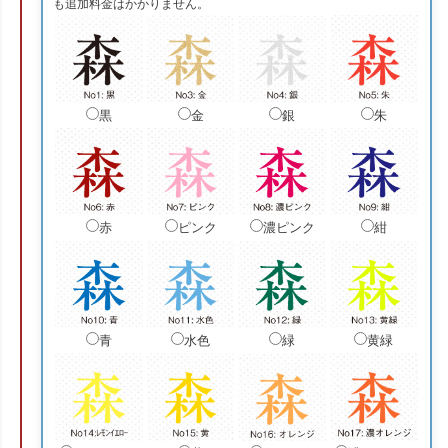
も追加料金はかかりません。
黒
金
銀
朱
赤
ピンク
濃ピンク
紺
青
水色
緑
黄緑