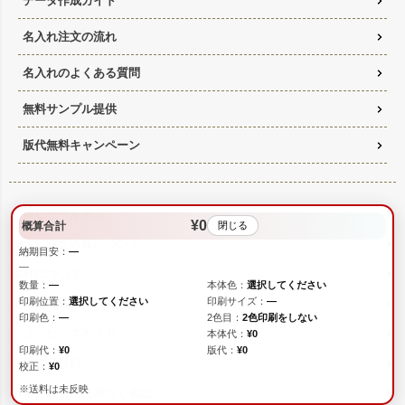
データ作成ガイド
名入れ注文の流れ
名入れのよくある質問
無料サンプル提供
版代無料キャンペーン
お得なセール商品
¥0
概算合計
閉じる
ラッピングの森について
納期目安：
—
—
素材について
数量：
—
本体色：
選択してください
印刷位置：
選択してください
印刷サイズ：
—
よくある質問（FAQ)
印刷色：
—
2色目：
2色印刷をしない
ショッピングガイド
本体代：
¥0
印刷代：
¥0
版代：
¥0
新規会員登録
校正：
¥0
※送料は未反映
特定商取引法に基づく表記