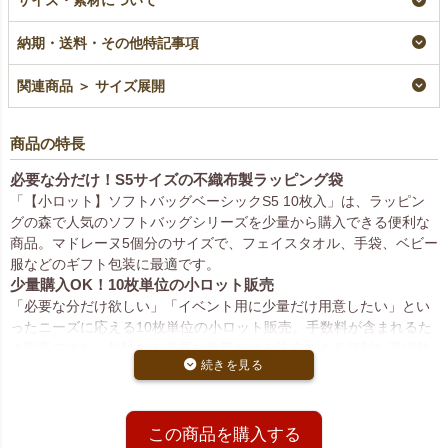
サイズ・素材について
織布ラッピング袋｜
シック（S5）｜薄手
（S5）｜薄手｜不織
100枚入～
｜100枚入
布ラッピング袋｜100
枚入（1000枚以上専
即納品
リピーター専用名入れ
納期・送料・その他特記事項
用）
¥
3,410
¥
3,630
税込
税込
〜
大ロット名入れ
関連商品 ＞ サイズ展開
¥
3,410
税込
商品の特長
必要な分だけ！S5サイズの不織布製ラッピング袋
「【小ロット】ソフトバッグベーシックS5 10枚入」は、ラッピン
グの森で人気のソフトバッグシリーズを少量から購入できる便利な
商品。マドレーヌ5個分のサイズで、フェイスタオル、手袋、ベビー
服などのギフト包装に最適です。
少量購入OK！10枚単位の小ロット販売
「必要な分だけ欲しい」「イベント用に少量だけ用意したい」とい
ったニーズに応える10枚単位の小ロット販売。手数料が含まれるた
め割高ですが、無駄なく必要な数量だけを注文できる便利な選択肢
です。
高品質な日本製！販促やギフトにも最適
全面不織布製で、丈夫かつ柔らかな質感が魅力。カットリボンやル
ープタイを組み合わせれば、簡単におしゃれなギフトラッピングが
この商品を購入する