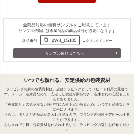
完成します。店舗でのラッピングやイベントでの販促用にもぴった
りです。
選べる13色のカラーバリエーション
ダークブラウン、ボルドー、赤、ベージュ、イエロー、パステルブ
全商品対応の無料サンプルをご用意しています
ルー、オレンジ、ミルクティーベージュ、ライトピンク、黒、白、
サンプル依頼には希望商品の商品番号が必要になります
ピーチピンク、紺の13色展開。シーンやブランドイメージに合わせ
たカラーが選べます。
pWB_LS105
商品番号
←クリックでコピー
別売りの口留めアクセサリー一覧はこちら
サンプル依頼はこちら
関連キーワード：ラッピング,平袋,無地
いつでも頼れる、安定供給の包装資材
ラッピングの森の包装資材は、店舗ラッピングとしてリピート利用に最適で
す。メーカー在庫品なので、安定した供給が期待でき、在庫切れの心配もほと
んどありません。
「在庫限り」の表示がない限り常に入荷予定があるため、いつでも必要なとき
に手に入ります。
さらに、ほとんどの商品が名入れ可能なので、ブランドの個性をアピールする
ことができます。
おしゃれで手軽に包装資材を仕入れするなら、ラッピングの森にお任せくださ
い。