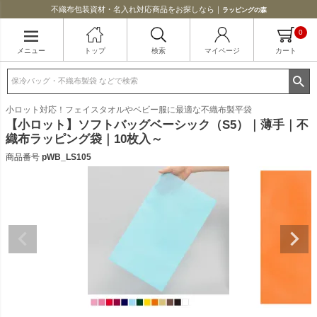
不織布包装資材・名入れ対応商品をお探しなら｜
ラッピングの森
0
メニュー
トップ
検索
マイページ
カート
小ロット対応！フェイスタオルやベビー服に最適な不織布製平袋
【小ロット】ソフトバッグベーシック（S5）｜薄手｜不
織布ラッピング袋｜10枚入～
商品番号
pWB_LS105