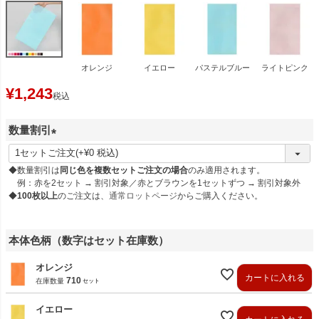
オレンジ
イエロー
パステルブルー
ライトピンク
¥
1,243
税込
数量割引
(
必
◆数量割引は
同じ色を複数セットご注文の場合
のみ適用されます。
須
例：赤を2セット → 割引対象／赤とブラウンを1セットずつ → 割引対象外
◆
100枚以上
のご注文は、
通常ロットページ
からご購入ください。
)
本体色柄（数字はセット在庫数）
オレンジ
カートに入れる
710
在庫数量
イエロー