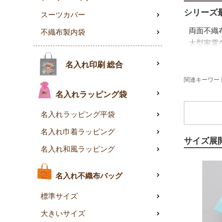
シリーズ最
スーツカバー
両面不織
不織布製内袋
大型家電
厚手生地
名入れ印刷 総合
丈夫で高
関連キーワード
を美しく
名入れラッピング袋
自由なア
名入れラッピング平袋
カットリ
名入れ巾着ラッピング
しても活
サイズ展
名入れ和風ラッピング
名入れ不織布バッグ
標準サイズ
大きいサイズ