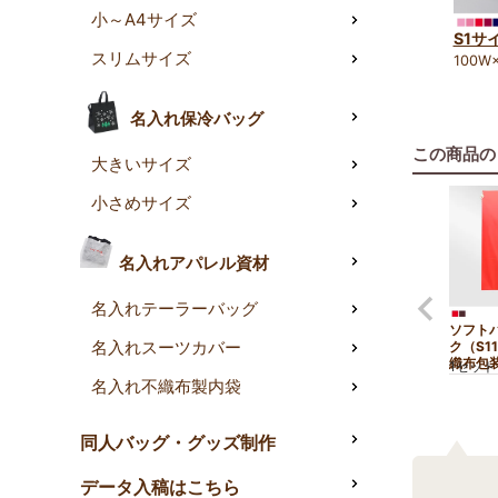
小～A4サイズ
S1サ
スリムサイズ
100W
名入れ保冷バッグ
この商品の
大きいサイズ
小さめサイズ
名入れアパレル資材
名入れテーラーバッグ
ソフト
名入れスーツカバー
ク（S1
織布包装
1セット
名入れ不織布製内袋
同人バッグ・グッズ制作
データ入稿はこちら