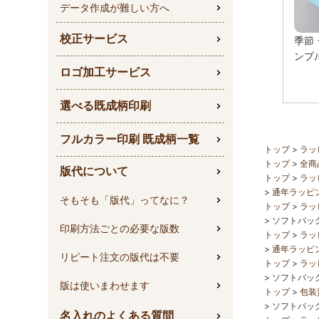
データ作成が難しい方へ
校正サービス
季節
ンプ
ロゴ加工サービス
選べる既成柄印刷
フルカラー印刷 既成柄一覧
トップ
ラッ
トップ
全商
版代について
トップ
ラッ
通年ラッピ
そもそも「版代」ってなに？
トップ
ラッ
ソフトバッ
印刷方法ごとの必要な版数
トップ
ラッ
通年ラッピ
リピート注文の版代は不要
トップ
ラッ
ソフトバッ
版は使いまわせます
トップ
包装
ソフトバッ
名入れのよくある質問