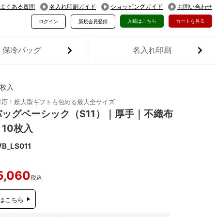
よくある質問
名入れ印刷ガイド
ショッピングガイド
お問い合わせ
入稿はこちら
カートを見る
ログイン
新規会員登録
保冷バッグ
名入れ印刷
0枚入
m対応！超大型ギフトも包める最大全サイズ
ッグベーシック（S11）｜厚手｜不織布
10枚入
B_LS011
5,060
税込
はこちら