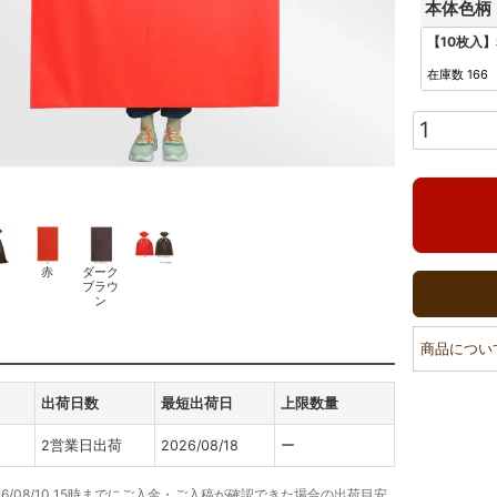
本体色柄
【10枚入】
在庫数
166
赤
ダーク
ブラウ
ン
商品につい
出荷日数
最短出荷日
上限数量
2営業日出荷
2026/08/18
ー
26/08/10 15時までにご入金・ご入稿が確認できた場合の出荷目安