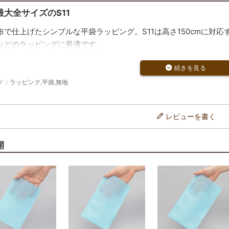
大全サイズのS11
布で仕上げたシンプルな平袋ラッピング。S11は高さ150cmに対
などのラッピングに最適です。
で安心の日本製
級感のある厚手不織布を使用。大きなサイズでも安心して使える強
：ラッピング,平袋,無地
包みます。
レンジで華やかに演出
レビューを書く
ボンやループタイで簡単にアレンジ可能。さらにブランド名やロゴ
用できます。
開