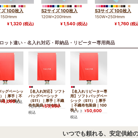
イズ 100枚入
S2サイズ 100枚入
S3サイズ 100枚入
×150Hmm
120W×200Hmm
150W×250Hmm
1,320
1,540
1,760
¥
(税込)
¥
(税込)
¥
(税
ロット違い・名入れ対応・即納品・リピーター専用商品
バッグベーシッ
【名入れ対応】ソフト
【名入れリピーター専
1）｜厚手｜不
バッグベーシック
用】ソフトバッグベー
袋｜10枚入
（S11）｜厚手｜不織
シック（S11）｜厚手
5,060
¥
税込
布包装袋｜100枚入
｜不織布包装袋｜100
50,600
1セット
¥
枚入
50,600
1セット
¥
税込
税込
いつでも頼れる、安定供給