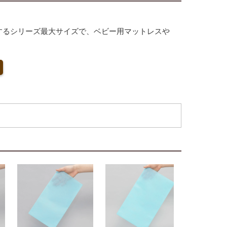
応するシリーズ最大サイズで、ベビー用マットレスや
度があり、日本製ならではの信頼感で大切なギフト
を印刷すれば、オリジナル感のある販促アイテムと