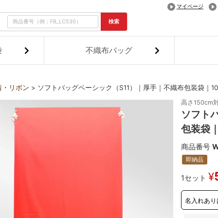
マイページ
検索
袋
不織布バッグ
着・リボン
ソフトバッグベーシック（S11）｜厚手｜不織布包装袋｜1
高さ150c
ソフトバ
包装袋｜
商品番号
W
即納品
¥
1セット
名入れあり