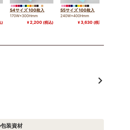
S4サイズ 100枚入
S5サイズ 100枚入
S6サイズ 
170W×300Hmm
240W×400Hmm
310W×50
2,200
3,630
込)
¥
(税込)
¥
(税込)
¥
の包装資材