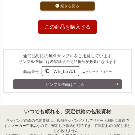
ホワイト、ゴールド、ピンク、ライトブルーの4色展開。それぞれ同
色の不織布とオーガンジー、サテンリボンを使用し統一感を演出し
ます。
S1サイズでアクセサリーや小物用に
小さなサイズ感がアクセサリーやキャンディなどのラッピングにぴ
この商品を購入する
ったり。
商品詳細
全商品対応の無料サンプルをご用意しています
商品の前面にオーガンジー生地、背面に不織布生地を使用
サンプル依頼には希望商品の商品番号が必要になります
した巾着袋です。
オーガンジーの美しい風合いはそのままに、背面に不織布
WB_LS701
商品番号
←クリックでコピー
を使用することでリーズナブルな価格を実現しました。
サンプル依頼はこちら
いつでも頼れる、安定供給の包装資材
ラッピングの森の包装資材は、店舗ラッピングとしてリピート利用に最適で
す。メーカー在庫品なので、安定した供給が期待でき、在庫切れの心配もほと
んどありません。