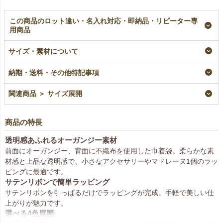
この商品のロット違い・名入れ対応・即納品・リピーター専
用商品
【名入れ対応】オーガ
【名入れ／リピーター
【名入れ大ロット】オ
ンジーデュオ巾着
専用】オーガンジーデ
ーガンジーデュオ巾着
サイズ・素材について
（S1）｜オーガンジ
ュオ巾着（S1）｜100
（S1）｜100枚入
ー×不織布巾着袋｜
枚入
（1000枚以上専用）
納期・送料・その他特記事項
100枚入
リピーター専用名入れ
大ロット名入れ
名入れ
¥
8,360
税込
¥
7,590
税込
関連商品 ＞ サイズ展開
¥
8,360
税込
商品の特長
透明感あふれるオーガンジー素材
前面にオーガンジー、背面に不織布を使用した巾着袋。柔らかな素
材感と上品な透明感で、小さなアクセサリーやマドレーヌ1個のラッ
ピングに最適です。
サテンリボンで簡単ラッピング
サテンリボンを引っぱるだけでラッピングが完成。手軽で美しい仕
上がりが魅力です。
選べる4色展開