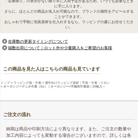
「在庫限り」の表示がない限り常に入荷予定があるため、いつでも必要なとき
に手に入ります。
さらに、ほとんどの商品が名入れ可能なので、ブランドの個性をアピールする
ことができます。
おしゃれで手軽に包装資材を仕入れするなら、ラッピングの森にお任せくださ
い。
前面はオーガンジー生地
背面は不織布生地
在庫数の更新タイミングについて
端数出荷について｜ロット外や少量購入をご希望のお客様
この商品を見た人はこちらの商品も見ています
トップ
ラッピング袋・巾着
通年向けラッピング資材｜平袋・巾着・リボン
オーガンジーデュオ巾着（S1）｜オーガンジー×不織布巾着袋｜20枚入～
ご注文の流れ
サテンリボンを引っぱるだけ
名入れ印刷ももちろん可能で
で仕上がる簡単ラッピング。
す。
納期は商品や印刷方法により異なります。また、ご注文の数量や
加工内容によっても変動する場合がございますので、詳しくは各