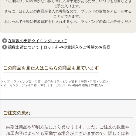
「在庫限り」の表示がない限り常に入荷予定があるため、いつでも必要なとき
に手に入ります。
さらに、ほとんどの商品が名入れ可能なので、ブランドの個性をアピールする
前面はオーガンジー生地
背面は不織布生地
ことができます。
おしゃれで手軽に包装資材を仕入れするなら、ラッピングの森にお任せくださ
い。
在庫数の更新タイミングについて
端数出荷について｜ロット外や少量購入をご希望のお客様
この商品を見た人はこちらの商品も見ています
トップ
ラッピング袋・巾着
通年向けラッピング資材｜平袋・巾着・リボン
オーガンジーデュオ巾着（S2）｜オーガンジー×不織布巾着袋｜20枚入～
サテンリボンを引っぱるだけ
名入れ印刷ももちろん可能で
で仕上がる簡単ラッピング。
す。
ご注文の流れ
納期は商品や印刷方法により異なります。また、ご注文の数量や
関連キーワード：セール商品
加工内容によっても変動する場合がございますので、詳しくは各