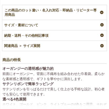
この商品のロット違い・名入れ対応・即納品・リピーター専
用商品
【名入れ大ロット】オ
【名入れ対応】オーガ
【名入れ／リピーター
ーガンジーデュオ巾着
ンジーデュオ巾着
専用】オーガンジーデ
サイズ・素材について
（S2）｜100枚入
（S2）｜オーガンジ
ュオ巾着（S2）｜100
（1000枚以上専用）
ー×不織布巾着袋｜
枚入
納期・送料・その他特記事項
100枚入
大ロット名入れ
リピーター専用名入れ
名入れ
¥
8,580
税込
¥
9,130
税込
関連商品 ＞ サイズ展開
¥
9,130
税込
商品の特長
オーガンジーの透明感が魅力的
前面にオーガンジー、背面に不織布を組み合わせた巾着袋。柔らか
な素材感と透明感で、ギフトを華やかに演出します。
サテンリボンで簡単ラッピング
サテンリボンを引っぱるだけで美しく仕上がる手軽な設計。初心者
でも安心して使用できます。
選べる4色展開
ホワイト、ゴールド、ピンク、ライトブルーの4色をご用意。それぞ