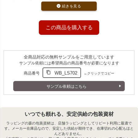
れ同色の不織布とオーガンジー、リボンを使用し統一感を演出しま
す。
S2サイズで小物ギフトに最適
マドレーヌ2個や小物ギフトにぴったりの実用的なサイズです。
この商品を購入する
商品詳細
商品の前面にオーガンジー生地、背面に不織布生地を使用
した巾着袋です。
全商品対応の無料サンプルをご用意しています
オーガンジーの美しい風合いはそのままに、背面に不織布
サンプル依頼には希望商品の商品番号が必要になります
を使用することでリーズナブルな価格を実現しました。
WB_LS702
商品番号
←クリックでコピー
サンプル依頼はこちら
いつでも頼れる、安定供給の包装資材
ラッピングの森の包装資材は、店舗ラッピングとしてリピート利用に最適で
す。メーカー在庫品なので、安定した供給が期待でき、在庫切れの心配もほと
んどありません。