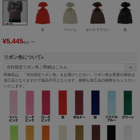
赤
ベージュ
ダークブラウン
黒
¥
5,445
〜
税込
リボン色について
(
必
即納品は、「当社指定リボン色」をお選びください。リボン色を変更の場合は
須
加工品となりますので返品不可となります。納期も加工品の納期をちょうだい
いたします。
)