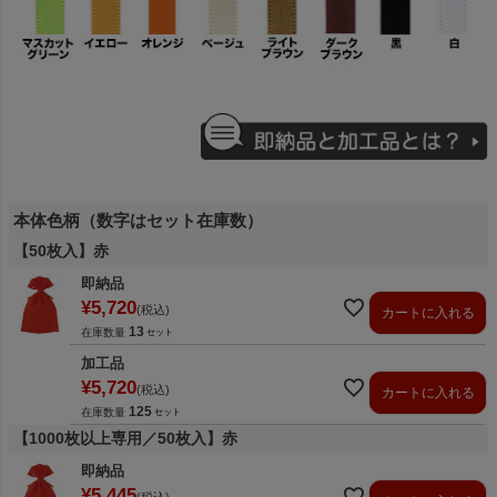
本体色柄（数字はセット在庫数）
【50枚入】赤
即納品
¥
5,720
税込
カートに入れる
13
在庫数量
加工品
¥
5,720
税込
カートに入れる
125
在庫数量
【1000枚以上専用／50枚入】赤
即納品
¥
5,445