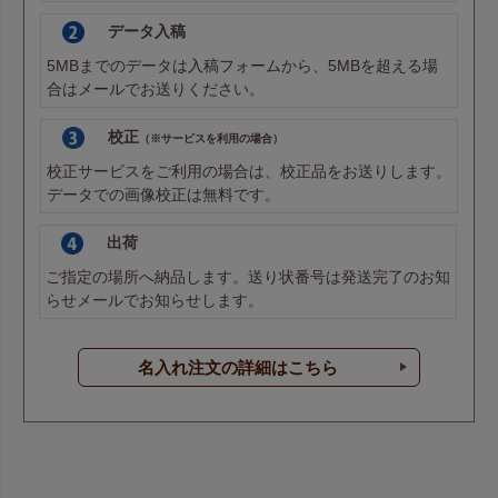
データ入稿
5MBまでのデータは
入稿フォーム
から、5MBを超える場
ボルドー
ボルドー
合は
メール
でお送りください。
校正
（※サービスを利用の場合）
校正サービスをご利用の場合は、校正品をお送りします。
紺
紺
データでの画像校正は無料です。
出荷
ご指定の場所へ納品します。送り状番号は発送完了のお知
ライトパープル
ライトパープル
らせメールでお知らせします。
名入れ注文の詳細はこちら
パステルブルー
パステルブルー