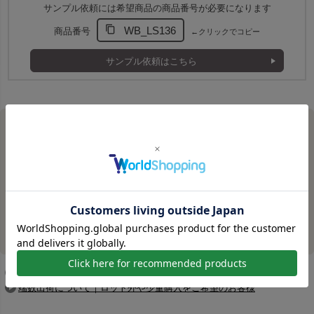
意。シックからカジュアルまで幅広いシーンに対応可能です。
サンプル依頼には希望商品の商品番号が必要になります
WB_LS136
商品番号
←クリックでコピー
即納品と加工品とは？
サンプル依頼はこちら
即納品と加工品は、納期が異なります。
即納品
：2営業日以内に発送できる在庫です。
いつでも頼れる、安定供給の包装資材
加工品
：ご注文後に生産されるため、納期がかかります。
ラッピングの森の包装資材は、店舗ラッピングとしてリピート利用に最適で
す。メーカー在庫品なので、安定した供給が期待でき、在庫切れの心配もほと
注文数や希望納期に合わせてご選択ください。
んどありません。
「在庫限り」の表示がない限り常に入荷予定があるため、いつでも必要なとき
基本の生地色とリボン色の組み合わせ
に手に入ります。
さらに、ほとんどの商品が名入れ可能なので、ブランドの個性をアピールする
ことができます。
・基本の生地色とリボン色は、下記の組み合わせとなります。特に
おしゃれで手軽に包装資材を仕入れするなら、ラッピングの森にお任せくださ
ご指示がない場合、下記の組み合わせで出荷いたします。
い。
・生地色とリボン色の組み合わせの変更は可能ですが、
返品不可
と
なりますのでご了承ください。
在庫数の更新タイミングについて
端数出荷について｜ロット外や少量購入をご希望のお客様
生地色名
リボン色名