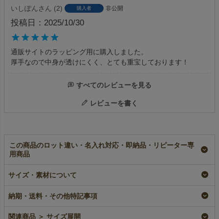
いしぽん
2
非公開
購入者
投稿日
2025/10/30
通販サイトのラッピング用に購入しました。

厚手なので中身が透けにくく、とても重宝しております！
すべてのレビューを見る
レビューを書く
この商品のロット違い・名入れ対応・即納品・リピーター専
用商品
【小ロット】ソフトバ
【名入れリピーター専
【名入れ対応】ソフト
ッグ リボン巾着
用】ソフトバッグ リ
バッグ リボン巾着
サイズ・素材について
（S6）｜厚手｜不織
ボン巾着（S6）｜厚
（S6）｜厚手｜不織
布包装袋｜10枚入
手｜100枚入
布包装袋｜100枚入
納期・送料・その他特記事項
小ロット
リピーター専用名入れ
名入れ
¥
2,024
税込
¥
11,440
税込
¥
11,440
税込
関連商品 ＞ サイズ展開