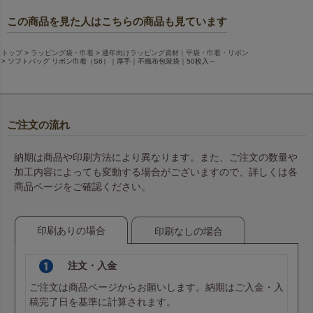
ライトピンク
ライトピンク
この商品を見た人はこちらの商品も見ています
トップ
ラッピング袋・巾着
通年向けラッピング資材｜平袋・巾着・リボン
ソフトバッグ リボン巾着（S6）｜厚手｜不織布包装袋｜50枚入～
ピーチピンク
ピーチピンク
ご注文の流れ
ローズピンク
ローズピンク
納期は商品や印刷方法により異なります。また、ご注文の数量や
加工内容によっても変動する場合がございますので、詳しくは各
商品ページをご確認ください。
赤
赤
印刷ありの場合
印刷なしの場合
注文・入金
ご注文は商品ページからお願いします。納期はご入金・入
ローズレッド
ローズレッド
稿完了日を基準に計算されます。