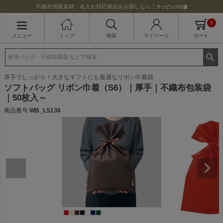
不織布包装資材・名入れ対応商品をお探しなら｜
ラッピングの森
0
メニュー
トップ
検索
マイページ
カート
厚手でしっかり！大きなギフトにも最適なリボン巾着袋
ソフトバッグ リボン巾着（S6）｜厚手｜不織布包装袋
｜50枚入～
商品番号
WB_LS136