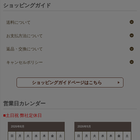
生地色名
リボン色名
ショッピングガイド
グリーン
グリーン
送料について
お支払方法について
マスカットグリーン
マスカットグリーン
返品・交換について
キャンセルポリシー
イエロー
イエロー
ショッピングガイドページはこちら
営業日カレンダー
オレンジ
オレンジ
■土日祝 弊社定休日
2026年8月
2026年9月
日
月
火
水
木
金
土
日
月
火
水
木
金
土
ベージュ
ベージュ