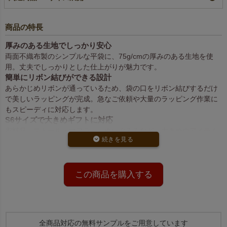
商品の特長
厚みのある生地でしっかり安心
両面不織布製のシンプルな平袋に、75g/cmの厚みのある生地を使
用。丈夫でしっかりとした仕上がりが魅力です。
簡単にリボン結びができる設計
あらかじめリボンが通っているため、袋の口をリボン結びするだけ
で美しいラッピングが完成。急なご依頼や大量のラッピング作業に
もスピーディに対応します。
S6サイズで大きめギフトに対応
衣料品、ストール・マフラー、ぬいぐるみなど、大きめのアイテム
もすっきり収まる実用的なサイズ感です。
アレンジ自由でオリジナリティUP
リボン色の変更やカットリボン、ループタイを使ったアレンジも簡
単。ブランド名やロゴを印刷すれば、販促効果がさらに高まりま
この商品を購入する
す。
こちらの商品の名入れ対応品はこちらから
6色展開でシーンに合わせて選べる
赤、ベージュ、ダークブラウン、黒、白、紺、グリーンの6色をご用
全商品対応の無料サンプルをご用意しています