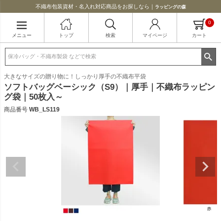
不織布包装資材・名入れ対応商品をお探しなら｜
ラッピングの森
0
メニュー
トップ
検索
マイページ
カート
大きなサイズの贈り物に！しっかり厚手の不織布平袋
ソフトバッグベーシック（S9）｜厚手｜不織布ラッピン
グ袋｜50枚入～
商品番号
WB_LS119