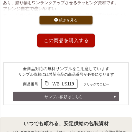
あり、贈り物をワンランクアップさせるラッピング資材です。
アレンジ自在で使いやすい
カットリボンやループタイと組み合わせて、簡単に華やかなギフト
ラッピングが完成。シンプルだからこそ、様々なスタイルにアレン
ジ可能です。
選べる3色展開
落ち着いたカラーで上品な印象を演出。赤、紺、ダークブラウンの3
この商品を購入する
色をご用意しています。
別売りの口留めアクセサリー一覧はこちら
全商品対応の無料サンプルをご用意しています
サンプル依頼には希望商品の商品番号が必要になります
関連キーワード：ラッピング,平袋,無地
WB_LS119
商品番号
←クリックでコピー
サンプル依頼はこちら
いつでも頼れる、安定供給の包装資材