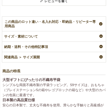
レビューを書く
この商品のロット違い・名入れ対応・即納品・リピーター専
用商品
【名入れリピーター専
ソフトバッグベーシッ
【小ロット】ソフトバ
用】ソフトバッグベー
ク（S9）｜厚手｜不
ッグベーシック
サイズ・素材について
シック（S9）｜厚手
織布ラッピング袋｜50
（S9）｜厚手｜不織
｜100枚入
枚入～
布ラッピング袋｜10枚
納期・送料・その他特記事項
入～
リピーター専用名入れ
即納品
小ロット
¥
33,000
税込
¥
16,500
税込
関連商品 ＞ サイズ展開
¥
4,180
税込
商品の特長
大型ギフトにぴったりの不織布平袋
シンプルな両面不織布製の平袋ラッピング。S9サイズは、おもちゃ
（プレイステーション5の箱やレゴブロックの箱など）や大型のカバ
ンの包装に最適です。
日本製の高品質仕様
安心の日本製で、丈夫な不織布を使用。滑らかな手触りと高級感が