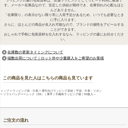
ラッピングの森の包装資材は、店舗ラッピングとしてリピート利用に最適で
す。メーカー在庫品なので、安定した供給が期待でき、在庫切れの心配もほと
んどありません。
「在庫限り」の表示がない限り常に入荷予定があるため、いつでも必要なとき
に手に入ります。
さらに、ほとんどの商品が名入れ可能なので、ブランドの個性をアピールする
ことができます。
おしゃれで手軽に包装資材を仕入れするなら、ラッピングの森にお任せくださ
い。
在庫数の更新タイミングについて
端数出荷について｜ロット外や少量購入をご希望のお客様
この商品を見た人はこちらの商品も見ています
トップ
ラッピング袋・巾着
通年向けラッピング資材｜平袋・巾着・リボン
ソフトバッグベーシック（S9）｜厚手｜不織布ラッピング袋｜50枚入～
ご注文の流れ