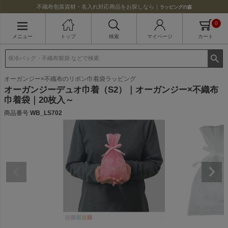
不織布包装資材・名入れ対応商品をお探しなら｜
ラッピングの森
0
メニュー
トップ
検索
マイページ
カート
オーガンジー×不織布のリボン巾着袋ラッピング
オーガンジーデュオ巾着（S2）｜オーガンジー×不織布
巾着袋｜20枚入～
商品番号
WB_LS702