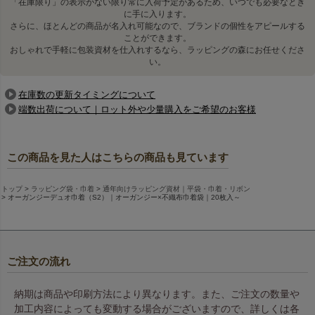
「在庫限り」の表示がない限り常に入荷予定があるため、いつでも必要なとき
に手に入ります。
さらに、ほとんどの商品が名入れ可能なので、ブランドの個性をアピールする
前面はオーガンジー生地
背面は不織布生地
ことができます。
おしゃれで手軽に包装資材を仕入れするなら、ラッピングの森にお任せくださ
い。
在庫数の更新タイミングについて
端数出荷について｜ロット外や少量購入をご希望のお客様
この商品を見た人はこちらの商品も見ています
トップ
ラッピング袋・巾着
通年向けラッピング資材｜平袋・巾着・リボン
オーガンジーデュオ巾着（S2）｜オーガンジー×不織布巾着袋｜20枚入～
サテンリボンを引っぱるだけ
名入れ印刷ももちろん可能で
で仕上がる簡単ラッピング。
す。
ご注文の流れ
納期は商品や印刷方法により異なります。また、ご注文の数量や
関連キーワード：セール商品
加工内容によっても変動する場合がございますので、詳しくは各