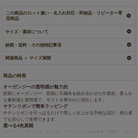
この商品のロット違い・名入れ対応・即納品・リピーター専
用商品
【名入れ大ロット】オ
【名入れ対応】オーガ
【名入れ／リピーター
ーガンジーデュオ巾着
ンジーデュオ巾着
専用】オーガンジーデ
サイズ・素材について
（S2）｜100枚入
（S2）｜オーガンジ
ュオ巾着（S2）｜100
（1000枚以上専用）
ー×不織布巾着袋｜
枚入
納期・送料・その他特記事項
100枚入
大ロット名入れ
リピーター専用名入れ
名入れ
¥
8,580
税込
¥
9,130
税込
関連商品 ＞ サイズ展開
¥
9,130
税込
商品の特長
オーガンジーの透明感が魅力的
前面にオーガンジー、背面に不織布を組み合わせた巾着袋。柔らか
な素材感と透明感で、ギフトを華やかに演出します。
サテンリボンで簡単ラッピング
サテンリボンを引っぱるだけで美しく仕上がる手軽な設計。初心者
でも安心して使用できます。
選べる4色展開
ホワイト、ゴールド、ピンク、ライトブルーの4色をご用意。それぞ