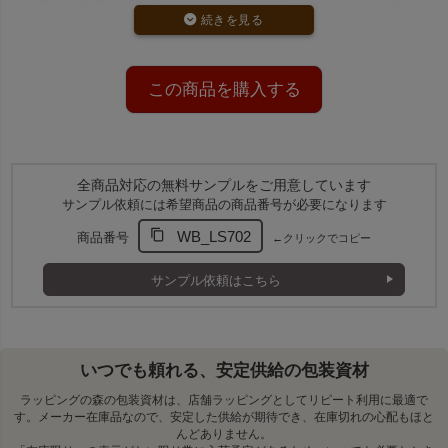
れ同色の不織布とオーガンジー、リボンを使用し統一感を演出しま
す。
S2サイズで小物ギフトに最適
マドレーヌ2個や小物ギフトにぴったりの実用的なサイズです。
この商品を購入する
商品詳細
商品の前面にオーガンジー生地、背面に不織布生地を使用
した巾着袋です。
全商品対応の無料サンプルをご用意しています
オーガンジーの美しい風合いはそのままに、背面に不織布
サンプル依頼には希望商品の商品番号が必要になります
を使用することでリーズナブルな価格を実現しました。
WB_LS702
商品番号
←クリックでコピー
サンプル依頼はこちら
いつでも頼れる、安定供給の包装資材
ラッピングの森の包装資材は、店舗ラッピングとしてリピート利用に最適で
す。メーカー在庫品なので、安定した供給が期待でき、在庫切れの心配もほと
んどありません。