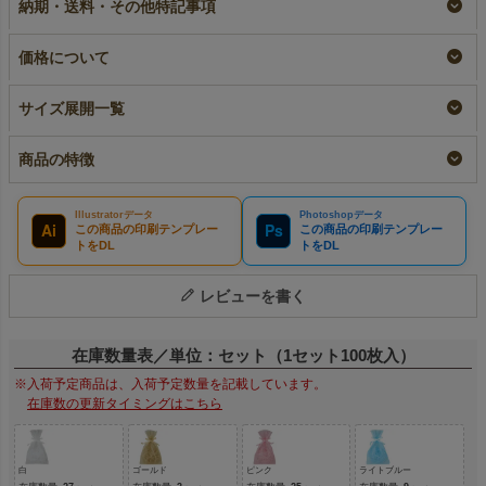
納期・送料・その他特記事項
100枚入
大ロット名入れ
リピーター専用名入れ
名入れ
¥
8,580
税込
¥
9,130
税込
¥
9,130
税込
価格について
サイズ展開一覧
商品の特徴
Illustratorデータ
Photoshopデータ
Ai
Ps
この商品の印刷テンプレー
この商品の印刷テンプレー
トをDL
トをDL
レビューを書く
在庫数量表／単位：セット（1セット100枚入）
※入荷予定商品は、入荷予定数量を記載しています。
在庫数の更新タイミングはこちら
白
ゴールド
ピンク
ライトブルー