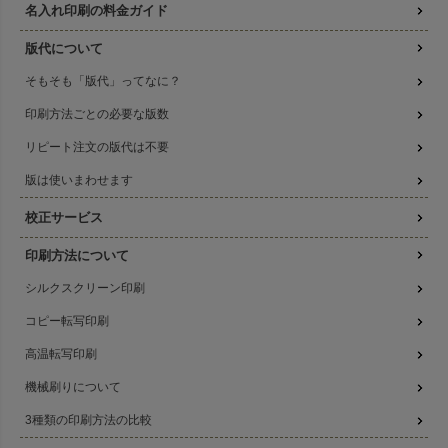
名入れ印刷の料金ガイド
版代について
そもそも「版代」ってなに？
印刷方法ごとの必要な版数
リピート注文の版代は不要
版は使いまわせます
校正サービス
印刷方法について
シルクスクリーン印刷
コピー転写印刷
高温転写印刷
機械刷りについて
3種類の印刷方法の比較