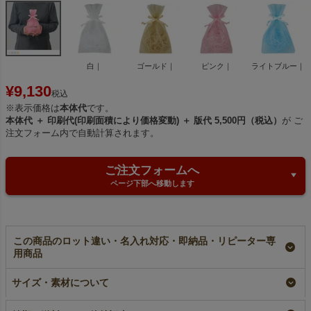
白｜
ゴールド｜
ピンク｜
ライトブルー｜
¥
9,130
税込
※表示価格は
本体代
です。
本体代 ＋ 印刷代(印刷面積により価格変動) ＋ 版代 5,500円（税込）
が ご
注文フォーム内で自動計算されます。
ご注文フォームへ
ページ下部へ移動します
この商品のロット違い・名入れ対応・即納品・リピーター専
用商品
【名入れ大ロット】オ
【名入れ対応】オーガ
【名入れ／リピーター
ーガンジーデュオ巾着
ンジーデュオ巾着
専用】オーガンジーデ
サイズ・素材について
（S2）｜100枚入
（S2）｜オーガンジ
ュオ巾着（S2）｜100
（1000枚以上専用）
ー×不織布巾着袋｜
枚入