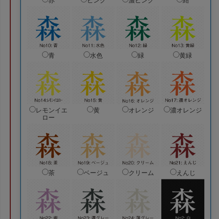
赤
ピンク
濃ピンク
紺
青
水色
緑
黄緑
レモンイエ
黄
オレンジ
濃オレンジ
ロー
茶
ベージュ
クリーム
えんじ