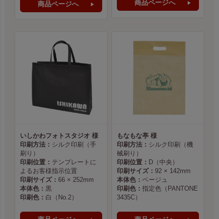
商品ページへ
商品ページへ
いしかわフォトスタジオ 様
もなもな亭 様
印刷方法：
シルク印刷（手
印刷方法：
シルク印刷（機
刷り）
械刷り）
印刷位置：
テンプレートに
印刷位置：
D（中央）
よるお客様指示位置
印刷サイズ：
92 × 142mm
印刷サイズ：
66 × 252mm
本体色：
ベージュ
本体色：
黒
印刷色：
指定色（PANTONE
印刷色：
白（No.2）
3435C）