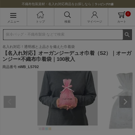
不織布包装資材・名入れ対応商品をお探しなら｜
ラッピングの森
0
メニュー
トップ
検索
マイページ
カート
名入れ対応！透明感と上品さを備えた巾着袋
【名入れ対応】オーガンジーデュオ巾着（S2）｜オーガ
ンジー×不織布巾着袋｜100枚入
商品番号
nWB_LS702