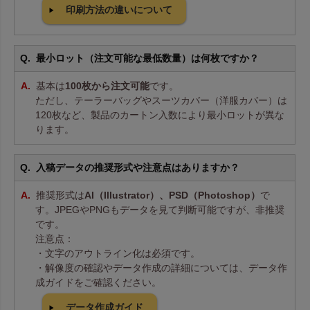
印刷方法の違いについて
最小ロット（注文可能な最低数量）は何枚ですか？
基本は
100枚から注文可能
です。
ただし、テーラーバッグやスーツカバー（洋服カバー）は
120枚など、製品のカートン入数により最小ロットが異な
ります。
入稿データの推奨形式や注意点はありますか？
推奨形式は
AI（Illustrator）、PSD（Photoshop）
で
す。JPEGやPNGもデータを見て判断可能ですが、非推奨
です。
注意点：
・文字のアウトライン化は必須です。
・解像度の確認やデータ作成の詳細については、データ作
成ガイドをご確認ください。
データ作成ガイド