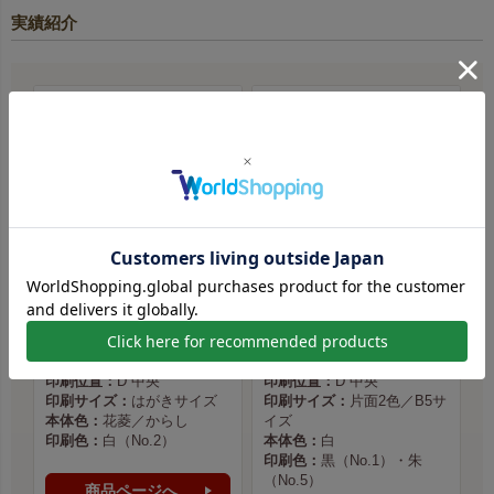
実績紹介
（一社）石巻圏観光推進機構様
北川牛乳店 様
印刷方法：
シルク印刷（手
印刷方法：
シルク印刷（手
刷り）
刷り）
印刷位置：
D 中央
印刷位置：
D 中央
印刷サイズ：
はがきサイズ
印刷サイズ：
片面2色／B5サ
本体色：
花菱／からし
イズ
印刷色：
白（No.2）
本体色：
白
印刷色：
黒（No.1）・朱
（No.5）
商品ページへ