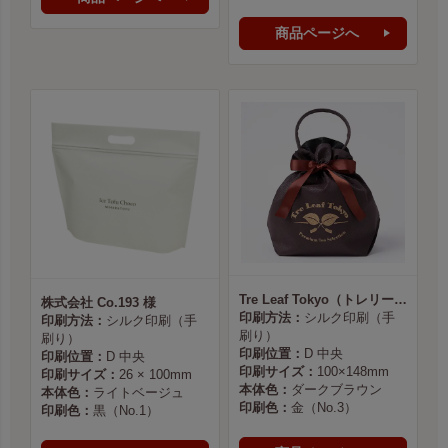
商品ページへ
Tre Leaf Tokyo（トレリーフ東京） 様
株式会社 Co.193 様
印刷方法：
シルク印刷（手
印刷方法：
シルク印刷（手
刷り）
刷り）
印刷位置：
D 中央
印刷位置：
D 中央
印刷サイズ：
100×148mm
印刷サイズ：
26 × 100mm
本体色：
ダークブラウン
本体色：
ライトベージュ
印刷色：
金（No.3）
印刷色：
黒（No.1）