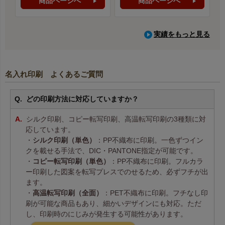
商品ページへ
商品ページへ
実績をもっと見る
名入れ印刷 よくあるご質問
どの印刷方法に対応していますか？
シルク印刷、コピー転写印刷、高温転写印刷の3種類に対
応しています。
・
シルク印刷（単色）
：PP不織布に印刷。一色ずつイン
クを載せる手法で、DIC・PANTONE指定が可能です。
・
コピー転写印刷（単色）
：PP不織布に印刷。フルカラ
ー印刷した図案を転写プレスでのせるため、必ずフチが出
ます。
・
高温転写印刷（全面）
：PET不織布に印刷。フチなし印
刷が可能な商品もあり、細かいデザインにも対応。ただ
し、印刷時のにじみが発生する可能性があります。