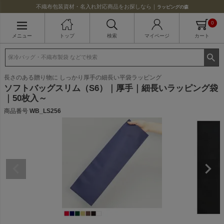
不織布包装資材・名入れ対応商品をお探しなら｜
ラッピングの森
0
メニュー
トップ
検索
マイページ
カート
長さのある贈り物に しっかり厚手の細長い平袋ラッピング
ソフトバッグスリム（S6）｜厚手｜細長いラッピング袋
｜50枚入～
商品番号
WB_LS256