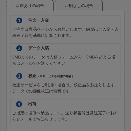
リップやハンドクリーム、ミストボトルなどの細長いギフト
印刷ありの場合
印刷なしの場合
に、ぴったりフィット。
注文・入金
ご注文は商品ページからお願いします。納期はご入金・入
稿完了日を基準に計算されます。
データ入稿
5MBまでのデータは
入稿フォーム
から、5MBを超える場
合は
メール
でお送りください。
校正
（※サービスを利用の場合）
コストと納期を重視するなら即納品カラー
校正サービスをご利用の場合は、校正品をお送りします。
データでの画像校正は無料です。
即納品カラーである、赤・紺・ダークブラウン・白は加工工
程を省いた在庫対応のため、価格もリーズナブル。お急ぎの
出荷
ご注文やコスト重視のシーンにも最適です。
ご指定の場所へ納品します。送り状番号は発送完了のお知
らせメールでお知らせします。
長さのあるギフトにもフィット