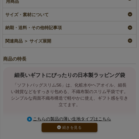
用商品
【名入れ対応】ソフト
ソフトバッグスリム
【名入れリピーター専
バッグスリム（S6）
（S6）｜薄手｜細長
用】ソフトバッグスリ
サイズ・素材について
｜薄手｜細長いラッピ
いラッピング袋｜100
ム（S6）｜薄手｜100
ング袋｜100枚入
枚入
枚入
納期・送料・その他特記事項
名入れ
即納品
加工品
リピーター専用名入れ
¥
2,860
税込
¥
2,860
¥
2,860
税込
税込
〜
関連商品 ＞ サイズ展開
商品の特長
細長いギフトにぴったりの日本製ラッピング袋
「ソフトバッグスリムS6」は、化粧水やヘアオイル、細長
い雑貨などをすっきり包める、不織布製のスリム平袋です。
シンプルな両面不織布構造で軽やかに使え、ギフト感を引き
立てます。
こちらの製品の薄い生地タイプはこちら