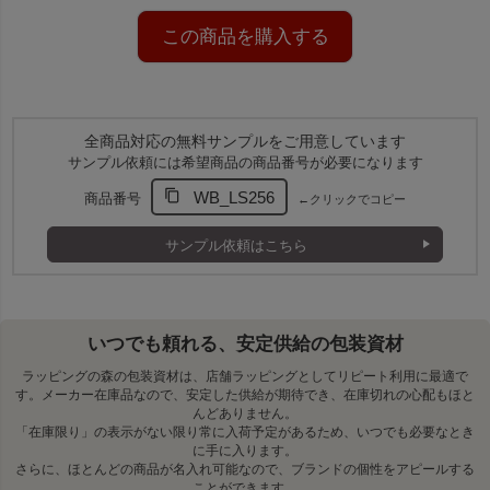
この商品を購入する
全商品対応の無料サンプルをご用意しています
サンプル依頼には希望商品の商品番号が必要になります
WB_LS256
商品番号
←クリックでコピー
アレンジ自由！リボンで華やかに
別売りのカットリボンやシールで口を留めれば、簡単に華や
サンプル依頼はこちら
かなラッピングが完成。シンプルな袋だからこそ、アレンジ
の自由度が高く、幅広いシーンに活躍します。
別売りの口留めアクセサリー一覧はこちら
いつでも頼れる、安定供給の包装資材
ラッピングの森の包装資材は、店舗ラッピングとしてリピート利用に最適で
す。メーカー在庫品なので、安定した供給が期待でき、在庫切れの心配もほと
ワインボトルのラッピングを華やかに
んどありません。
「在庫限り」の表示がない限り常に入荷予定があるため、いつでも必要なとき
大切なワインを、ひと工夫でワンランク上のギフトに。
に手に入ります。
袋が長い場合は、上部をカットして調整できます。
さらに、ほとんどの商品が名入れ可能なので、ブランドの個性をアピールする
ことができます。