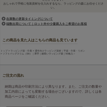
おしゃれで手軽に包装資材を仕入れするなら、ラッピングの森にお任せくださ
い。
在庫数の更新タイミングについて
端数出荷について｜ロット外や少量購入をご希望のお客様
この商品を見た人はこちらの商品も見ています
トップ
ラッピング袋・巾着
通年向けラッピング資材｜平袋・巾着・リボン
ソフトバッグスリム（S6）｜厚手｜細長いラッピング袋｜50枚入～
ラッピングのコツを知りたい方は、こちらの記事もご覧くだ
さい。
魅力的なワインラッピングアイデア集｜華やかに仕上げ
る方法
ご注文の流れ
納期は商品や印刷方法により異なります。また、ご注文の数量や
コスメのラッピングをカラフルに彩る
加工内容によっても変動する場合がございますので、詳しくは各
商品ページをご確認ください。
コスメパッケージのラッピングに、豊富なカラー展開で彩り
を添えます。