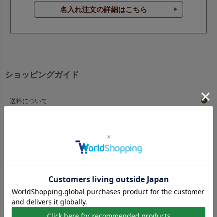
ワイン以外にも、誕生日や記念日の贈り物、季節イベント、
名入れ注文の詳細はこちら
手土産などに。
細長いパッケージに対応する袋として、さまざまなシーンで
活躍します。
ショッピングガイド
送料について
おもちゃ（プラレールな
包丁箱のラッピングに
ど）のラッピングに
中身サイズ：W8×D2×H37.5cm
お支払方法について
中身サイズ：W7×D4×H41.5cm
返品・交換について
キャンセルポリシー
ショッピングガイドページはこちら
ボトルのラッピングに
中身サイズ：W4×H20cm（1