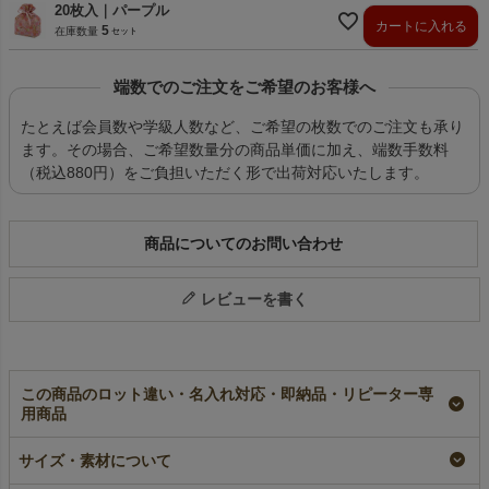
20枚入｜パープル
カートに入れる
5
在庫数量
端数でのご注文をご希望のお客様へ
たとえば会員数や学級人数など、ご希望の枚数でのご注文も承り
ます。その場合、ご希望数量分の商品単価に加え、端数手数料
（税込880円）をご負担いただく形で出荷対応いたします。
商品についてのお問い合わせ
レビューを書く
この商品のロット違い・名入れ対応・即納品・リピーター専
用商品
【秋ギフト】手提げ巾
【秋ギフト】シンプル
【桜ギフト】巾着（特
サイズ・素材について
着 紅葉柄｜不織布ラ
トート（ミニ）紅葉柄
小）桜びより柄｜不織
ッピング袋｜20枚入～
FP｜不織布ラッピン
布ラッピング袋｜20枚