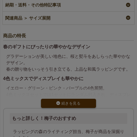
グ袋｜20枚入～
入～
即納品
納期・送料・その他特記事項
即納品
即納品
¥
3,366
税込
〜
¥
2,442
¥
2,816
税込
〜
税込
〜
関連商品 ＞ サイズ展開
商品の特長
春のギフトにぴったりの華やかなデザイン
グラデーションが美しい地色に、桜と熨斗をあしらった華やかな
デザイン。
春の贈り物をいっそう引き立てる、上品な和風ラッピングです。
4色ミックスでディスプレイも華やかに
イエロー・グリーン・ピンク・パープルの4色展開。
4色ミックスセットでは1セットにランダム封入され、ディスプレ
イにも変化をつけられます。
色指定でのご注文も可能です。
国産品質で安心の仕上がり
もっと詳しく！梅子のおすすめ
国内工場で生産された高品質な不織布を使用。
ラッピングの森のライティング担当、梅子が商品を深掘り
マドレーヌ7個分が入るサイズで、ギフト用にもぴったりです。