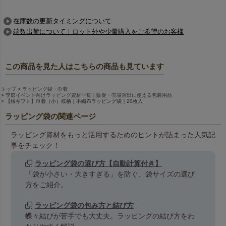
在庫数の更新タイミングについて
端数出荷について｜ロット外や少量購入をご希望のお客様
この商品を見た人はこちらの商品も見ています
トップ
ラッピング袋・巾着
季節イベント向けラッピング資材一覧｜販促・売場演出に使える包装用品
【桜ギフト】巾着（小）桜柄｜不織布ラッピング袋｜20枚入
ラッピング袋の関連ページ
ラッピング資材をもっと活用するためのヒントが詰まった人気記
事をチェック！
ラッピング袋の選び方【自動計算付き】
「袋が小さい・大きすぎる」を防ぐ、袋サイズの選び
方をご紹介。
ラッピング袋の包み方と結び方
蝶々結びが苦手でも大丈夫。ラッピングの結び方をわ