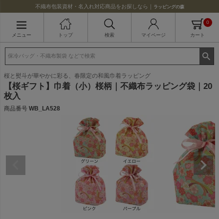
不織布包装資材・名入れ対応商品をお探しなら｜
ラッピングの森
0
メニュー
トップ
検索
マイページ
カート
桜と熨斗が華やかに彩る、春限定の和風巾着ラッピング
【桜ギフト】巾着（小）桜柄｜不織布ラッピング袋｜20
枚入
商品番号
WB_LA528