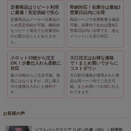
定番商品はリピート利用
即納対応！在庫分は最短2
に最適！安定供給で安心
営業日以内に出荷
定番商品はメーカー在庫品の
商品ページで在庫数量を確認
ため安定供給が可能。継続的
可能。在庫内であれば最短2
なリピート発注でも在庫切れ
営業日以内に出荷でき、急な
の心配がほとんどありませ
イベントにも安心対応。
ん。
小ロット10枚から注文
大口注文はお得な価格
OK！少量仕入れも柔軟に
で！まとめ買いでさらに
対応
コストダウン
最小10枚からご注文可能。割
大口割引価格が適用された商
高にはなりますが、試し購入
品も同ページ内でご注文可
や小規模仕入れにも便利で
能。まとめ買いでお得に仕入
す。
れできます。
お客様の声
ソフトバッグクリア リボン巾着（S5）｜前透明