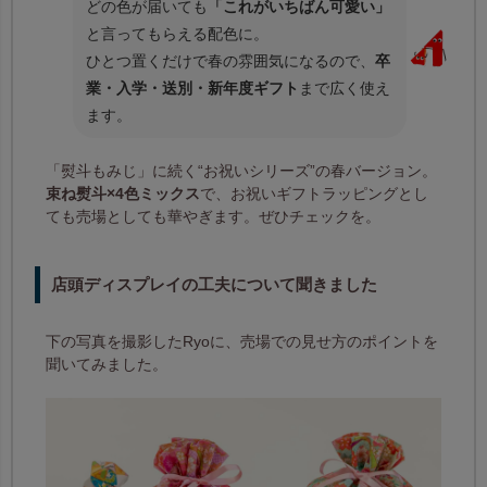
どの色が届いても
「これがいちばん可愛い」
と言ってもらえる配色に。
ひとつ置くだけで春の雰囲気になるので、
卒
業・入学・送別・新年度ギフト
まで広く使え
ます。
「熨斗もみじ」に続く“お祝いシリーズ”の春バージョン。
束ね熨斗×4色ミックス
で、お祝いギフトラッピングとし
ても売場としても華やぎます。ぜひチェックを。
店頭ディスプレイの工夫について聞きました
下の写真を撮影したRyoに、売場での見せ方のポイントを
聞いてみました。