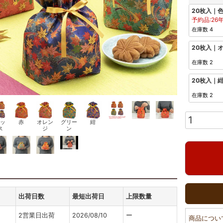
20枚入｜
予約品:26
在庫数
4
20枚入｜
在庫数
2
20枚入｜
在庫数
2
ッ
赤
オレン
グリー
紺
ス
ジ
ン
出荷日数
最短出荷日
上限数量
2営業日出荷
2026/08/10
ー
商品につい