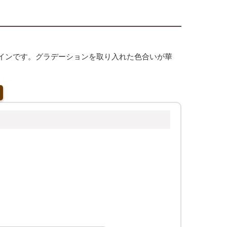
インです。グラデーションを取り入れた色合いが華
います。
い場合にもおすすめです。
入れてリボンを絞るだけで、季節感のあるギフトラ
すめです。
す。包装作業が簡単なので、忙しい店舗でもスムー
です。