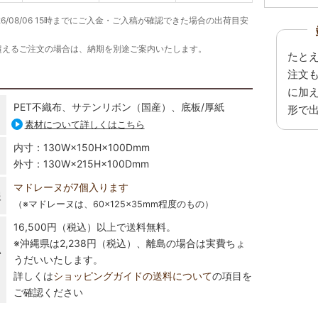
26/08/06 15時までにご入金・ご入稿が確認できた場合の出荷目安
超えるご注文の場合は、納期を別途ご案内いたします。
たと
注文
に加
PET不織布、サテンリボン（国産）、底板/厚紙
形で
素材について詳しくはこちら
内寸：130W×150H×100Dmm
外寸：130W×215H×100Dmm
マドレーヌが7個入ります
報
（※マドレーヌは、60×125×35mm程度のもの）
16,500円（税込）以上で送料無料。
※沖縄県は2,238円（税込）、離島の場合は実費ちょ
い
うだいいたします。
詳しくは
ショッピングガイドの送料について
の項目を
ご確認ください