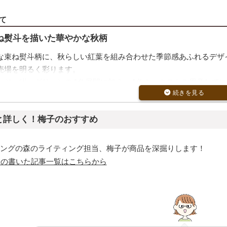
て
ね熨斗を描いた華やかな秋柄
な束ね熨斗柄に、秋らしい紅葉を組み合わせた季節感あふれるデザ
売場を明るく彩ります。
ンジ、紺、グリーンの4色展開に加え、4色ミックスもご用意して
クスは1セットで複数の色柄を揃えられるため、売場に変化をつけた
小物のラッピングに
と詳しく！梅子のおすすめ
や和菓子、雑貨小物などのギフト包装に適したサイズです。商品を
が完成します。
ングの森のライティング担当、梅子が商品を深掘りします！
品や敬老の日ギフト、季節イベント向けのラッピングとしてもおす
子の書いた記事一覧はこちらから
絞るだけの簡単ラッピング
プのため、商品を入れてリボンを絞るだけでラッピングが完成しま
できます。
ギフト包装作業時間を短縮し、お客様をお待たせしにくいのも特長