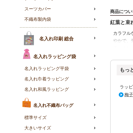
スーツカバー
商品につい
不織布製内袋
紅葉と束
カラフル
名入れ印刷 総合
やかで、
赤、オレ
4色ミッ
名入れラッピング袋
お菓子や
名入れラッピング平袋
もっ
焼き菓子
名入れ巾着ラッピング
ッピング
ラッピ
名入れ和風ラッピング
秋限定商
梅
リボンを
名入れ不織布バッグ
巾着タイ
標準サイズ
ズに対応
大きいサイズ
レジでの