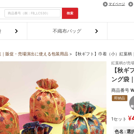
マイページ
検索
袋
不織布バッグ
覧｜販促・売場演出に使える包装用品
【秋ギフト】巾着（小）紅葉柄
紅葉柄が売
【秋ギ
ング袋｜
商品番号
W
即納品
¥
1セット
色名
選