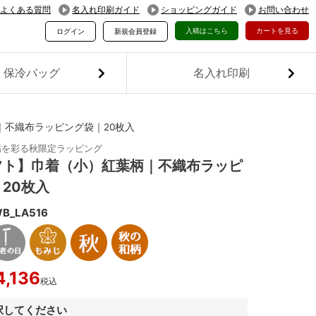
よくある質問
名入れ印刷ガイド
ショッピングガイド
お問い合わせ
入稿はこちら
カートを見る
ログイン
新規会員登録
保冷バッグ
名入れ印刷
｜不織布ラッピング袋｜20枚入
場を彩る秋限定ラッピング
フト】巾着（小）紅葉柄｜不織布ラッピ
20枚入
B_LA516
4,136
税込
択してください