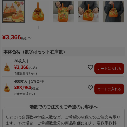
｜
¥
3,366
〜
税込
本体色柄（数字はセット在庫数）
20枚入｜
¥
3,366
税込
カートに入れる
87
在庫数量
400枚入｜5%OFF
¥
63,954
税込
カートに入れる
4
在庫数量
端数でのご注文をご希望のお客様へ
たとえば会員数や学級人数など、ご希望の枚数でのご注文も承り
ます。その場合、ご希望数量分の商品単価に加え、端数手数料