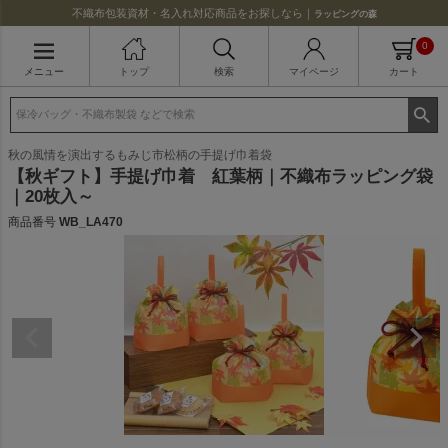
不織布包装資材・名入れ対応商品をお探しなら｜
ラッピングの森
0
メニュー
トップ
検索
マイページ
カート
秋の風情を演出するもみじ市松柄の手提げ巾着袋
【秋ギフト】手提げ巾着 紅葉柄｜不織布ラッピング袋
｜20枚入～
商品番号
WB_LA470