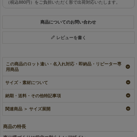
（税込880円）をご負担いただく形で出荷対応いたします。
商品についてのお問い合わせ
レビューを書く
この商品のロット違い・名入れ対応・即納品・リピーター専
用商品
【秋ギフト】シンプル
【秋ギフト】信玄袋
【秋ギフト】三角巾
サイズ・素材について
トート（ミニ）紅葉柄
いもくり紅葉柄｜不織
着 紅葉柄｜不織布ラ
FP｜不織布ラッピン
布ラッピング袋｜20枚
ッピング袋｜20枚入～
グ袋｜20枚入～
入～
即納品
納期・送料・その他特記事項
即納品
即納品
¥
2,552
税込
〜
¥
2,442
¥
2,926
税込
〜
税込
〜
関連商品 ＞ サイズ展開
商品の特長