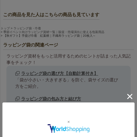
この商品を見た人はこちらの商品も見ています
トップ
ラッピング袋・巾着
季節イベント向けラッピング資材一覧｜販促・売場演出に使える包装用品
【秋ギフト】手提げ巾着 紅葉柄｜不織布ラッピング袋｜20枚入～
ラッピング袋の関連ページ
ラッピング資材をもっと活用するためのヒントが詰まった人気記
事をチェック！
ラッピング袋の選び方【自動計算付き】
「袋が小さい・大きすぎる」を防ぐ、袋サイズの選び
方をご紹介。
ラッピング袋の包み方と結び方
蝶々結びが苦手でも大丈夫。ラッピングの結び方をわ
かりやすく解説
ラッピング袋の種類と選び方
平袋・巾着・手提げタイプの違いとは？それぞれの特