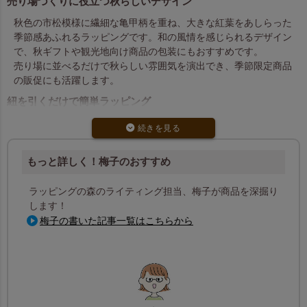
売り場づくりに役立つ秋らしいデザイン
秋色の市松模様に繊細な亀甲柄を重ね、大きな紅葉をあしらった
季節感あふれるラッピングです。和の風情を感じられるデザイン
で、秋ギフトや観光地向け商品の包装にもおすすめです。
売り場に並べるだけで秋らしい雰囲気を演出でき、季節限定商品
の販促にも活躍します。
紐を引くだけで簡単ラッピング
巾着タイプのため、商品を入れて紐を引くだけでラッピングが完
成します。複雑な包装作業が不要なため、店頭でのラッピング作
業を効率化できます。
もっと詳しく！梅子のおすすめ
和菓子や雑貨、季節ギフトなど幅広い商品にご利用いただけま
す。
ラッピングの森のライティング担当、梅子が商品を深掘り
焼き菓子やお土産ギフトにおすすめ
します！
梅子の書いた記事一覧はこちらから
マドレーヌ約7個が入るサイズで、焼き菓子の詰め合わせや和菓
子ギフト、お土産品の包装にぴったりです。
日本らしいデザインのため、外国人観光客向けギフトやインバウ
ンド需要にもおすすめです。