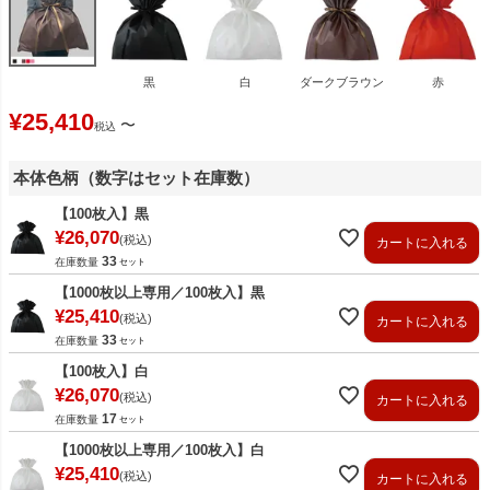
黒
白
ダークブラウン
赤
¥
25,410
〜
税込
本体色柄（数字はセット在庫数）
【100枚入】黒
¥
26,070
税込
カートに入れる
33
在庫数量
【1000枚以上専用／100枚入】黒
¥
25,410
税込
カートに入れる
33
在庫数量
【100枚入】白
¥
26,070
税込
カートに入れる
17
在庫数量
【1000枚以上専用／100枚入】白
¥
25,410
税込
カートに入れる