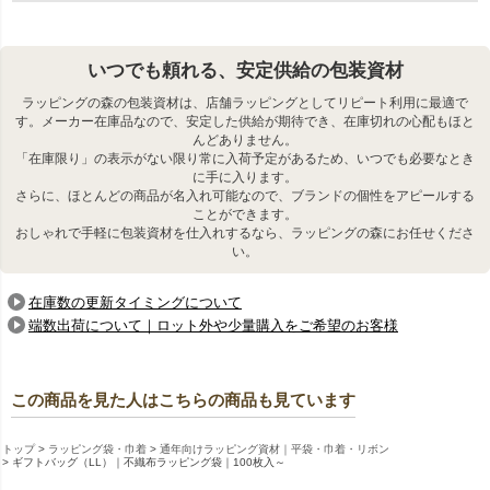
いつでも頼れる、安定供給の包装資材
ラッピングの森の包装資材は、店舗ラッピングとしてリピート利用に最適で
す。メーカー在庫品なので、安定した供給が期待でき、在庫切れの心配もほと
んどありません。
「在庫限り」の表示がない限り常に入荷予定があるため、いつでも必要なとき
に手に入ります。
さらに、ほとんどの商品が名入れ可能なので、ブランドの個性をアピールする
ことができます。
おしゃれで手軽に包装資材を仕入れするなら、ラッピングの森にお任せくださ
い。
口部は生地を折り返した、丈夫
サイドは生地を折り返し、超音
在庫数の更新タイミングについて
なつくりになっています。
波加工で仕上げています。
端数出荷について｜ロット外や少量購入をご希望のお客様
この商品を見た人はこちらの商品も見ています
トップ
ラッピング袋・巾着
通年向けラッピング資材｜平袋・巾着・リボン
ギフトバッグ（LL）｜不織布ラッピング袋｜100枚入～