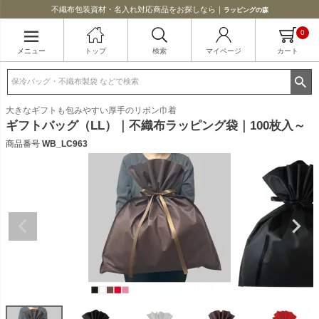
不織布包装資材・名入れ対応商品をお探しなら｜
ラッピングの森
0
メニュー
トップ
検索
マイページ
カート
大きなギフトも包みやすい厚手のリボン巾着
ギフトバッグ（LL）｜不織布ラッピング袋｜100枚入～
商品番号
WB_LC963