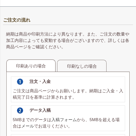
ご注文の流れ
LLサイズのみ幅広のリボンを使
L・LLサイズは底つなぎ仕様で
納期は商品や印刷方法により異なります。また、ご注文の数量や
用しています。
す。
加工内容によっても変動する場合がございますので、詳しくは各
※リボン幅：S・M・L＝
商品ページをご確認ください。
13mm、LL＝16mm
印刷ありの場合
印刷なしの場合
注文・入金
ご注文は商品ページからお願いします。納期はご入金・入
稿完了日を基準に計算されます。
データ入稿
5MBまでのデータは
入稿フォーム
から、5MBを超える場
合は
メール
でお送りください。