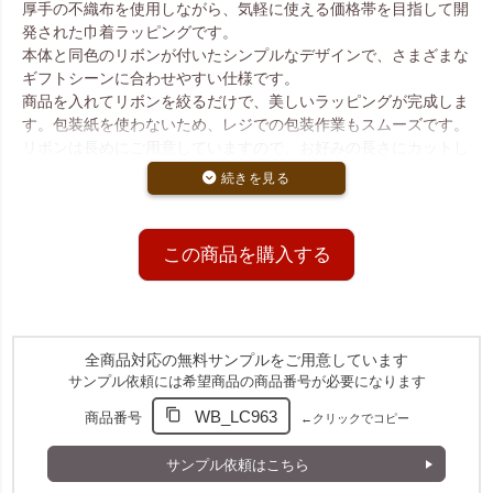
厚手の不織布を使用しながら、気軽に使える価格帯を目指して開
発された巾着ラッピングです。
本体と同色のリボンが付いたシンプルなデザインで、さまざまな
ギフトシーンに合わせやすい仕様です。
商品を入れてリボンを絞るだけで、美しいラッピングが完成しま
す。包装紙を使わないため、レジでの包装作業もスムーズです。
リボンは長めにご用意していますので、お好みの長さにカットし
てご使用ください。
大きめギフトの包装に便利なLLサイズ
衣料品や箱物など、ボリュームのある商品のラッピングに適した
この商品を購入する
サイズです。
ギフトセットや季節商品の包装など、店舗でのさまざまな用途に
幅広くご利用いただけます。
100枚入と1000枚入の2つの価格帯
全商品対応の無料サンプルをご用意しています
標準ロットは使いやすい100枚入りです。1000枚入りは大口割引
サンプル依頼には希望商品の商品番号が必要になります
価格が適用され、よりお得にご購入いただけます。
WB_LC963
商品番号
←クリックでコピー
また、少量からお試しいただける10枚入りの小ロットページもご
用意しています。
10枚入りはこちら
サンプル依頼はこちら
商品詳細