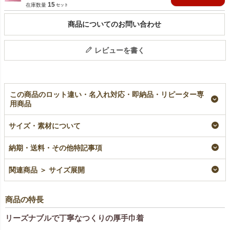
15
在庫数量
商品についてのお問い合わせ
レビューを書く
この商品のロット違い・名入れ対応・即納品・リピーター専
用商品
【名入れ／リピーター
ギフトバッグ（LL）｜
【小ロット】ギフトバ
サイズ・素材について
専用】ギフトバッグ
不織布ラッピング袋｜
ッグ（LL）｜不織布ラ
（LL）｜不織布ラッピ
100枚入～
ッピング袋｜10枚入
ング袋｜100枚入
即納品
小ロット
納期・送料・その他特記事項
リピーター専用名入れ
¥
25,410
¥
3,487
税込
税込
〜
¥
26,070
税込
関連商品 ＞ サイズ展開
商品の特長
リーズナブルで丁寧なつくりの厚手巾着