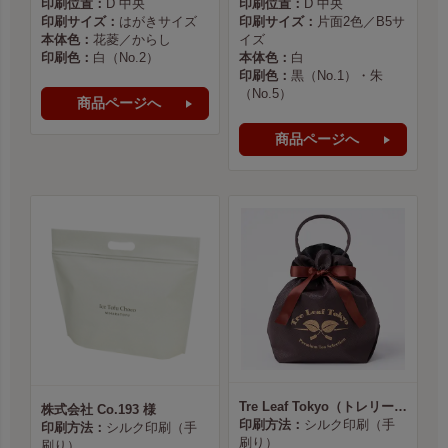
印刷位置：
D 中央
印刷位置：
D 中央
印刷サイズ：
はがきサイズ
印刷サイズ：
片面2色／B5サ
本体色：
花菱／からし
イズ
印刷色：
白（No.2）
本体色：
白
印刷色：
黒（No.1）・朱
（No.5）
商品ページへ
商品ページへ
Tre Leaf Tokyo（トレリーフ東京） 様
株式会社 Co.193 様
印刷方法：
シルク印刷（手
印刷方法：
シルク印刷（手
刷り）
刷り）