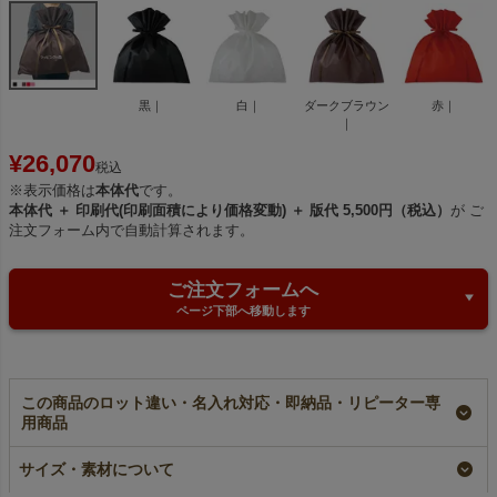
黒｜
白｜
ダークブラウン
赤｜
｜
¥
26,070
税込
※表示価格は
本体代
です。
本体代 ＋ 印刷代(印刷面積により価格変動) ＋ 版代 5,500円（税込）
が ご
注文フォーム内で自動計算されます。
ご注文フォームへ
ページ下部へ移動します
この商品のロット違い・名入れ対応・即納品・リピーター専
用商品
【名入れ／リピーター
ギフトバッグ（LL）｜
【小ロット】ギフトバ
サイズ・素材について
専用】ギフトバッグ
不織布ラッピング袋｜
ッグ（LL）｜不織布ラ
（LL）｜不織布ラッピ
100枚入～
ッピング袋｜10枚入