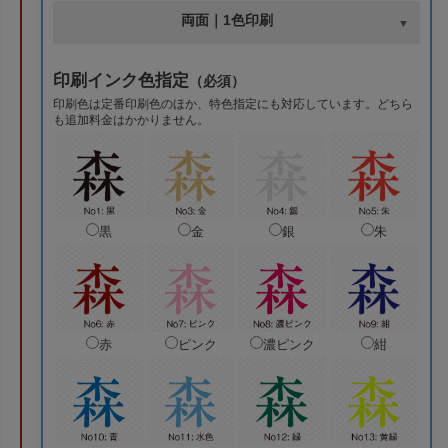
両面｜1色印刷
印刷インク色指定
（必須）
印刷色は定番印刷色のほか、特色指定にも対応しています。どちら
も追加料金はかかりません。
黒
金
銀
朱
赤
ピンク
濃ピンク
紺