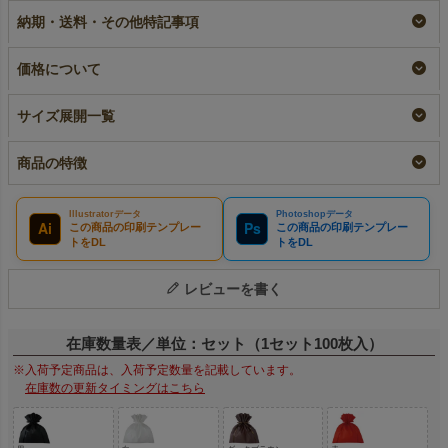
ング袋｜100枚入
即納品
小ロット
納期・送料・その他特記事項
リピーター専用名入れ
¥
25,410
¥
3,487
税込
税込
〜
¥
26,070
税込
価格について
サイズ展開一覧
商品の特徴
Illustratorデータ
Photoshopデータ
Ai
Ps
この商品の印刷テンプレー
この商品の印刷テンプレー
トをDL
トをDL
レビューを書く
在庫数量表／単位：セット（1セット100枚入）
※入荷予定商品は、入荷予定数量を記載しています。
在庫数の更新タイミングはこちら