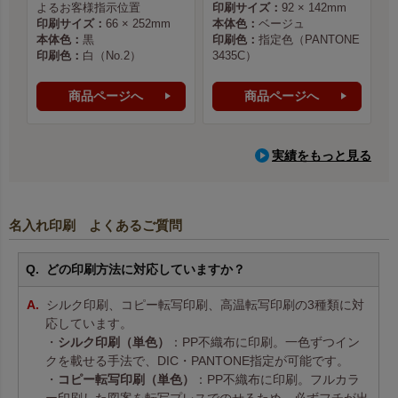
よるお客様指示位置
印刷サイズ：
92 × 142mm
印刷サイズ：
66 × 252mm
本体色：
ベージュ
本体色：
黒
印刷色：
指定色（PANTONE
印刷色：
白（No.2）
3435C）
商品ページへ
商品ページへ
実績をもっと見る
名入れ印刷 よくあるご質問
どの印刷方法に対応していますか？
シルク印刷、コピー転写印刷、高温転写印刷の3種類に対
応しています。
・
シルク印刷（単色）
：PP不織布に印刷。一色ずつイン
クを載せる手法で、DIC・PANTONE指定が可能です。
・
コピー転写印刷（単色）
：PP不織布に印刷。フルカラ