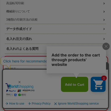
高温転写印刷
機械刷りについて
3種類の印刷方法の比較
データ作成ガイド
名入れ注文の流れ
名入れのよくある質問
無料サンプル提供
¥0
概算合計
閉じる
版代無料キャンペーン
納期目安：
—
—
数量：
—
本体色：
選択してください
印刷位置：
選択してください
印刷サイズ：
—
お得なセール商品
印刷色：
—
2色目：
2色印刷をしない
本体代：
¥0
ラッピングの森について
印刷代：
¥0
版代：
¥0
校正：
¥0
素材について
※送料は未反映