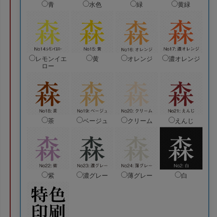
青
水色
緑
黄緑
レモンイエ
黄
オレンジ
濃オレンジ
ロー
茶
ベージュ
クリーム
えんじ
紫
濃グレー
薄グレー
白