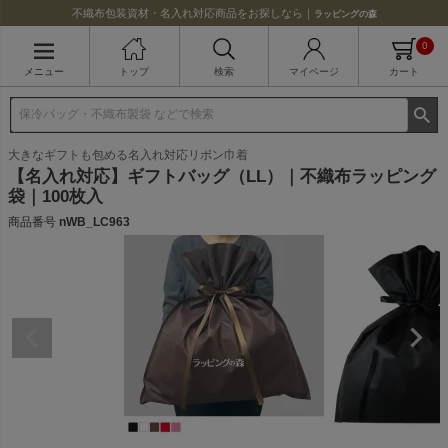
不織布包装資材・名入れ対応商品をお探しなら｜
ラッピングの森
0
メニュー
トップ
検索
マイページ
カート
大きなギフトも包める名入れ対応リボン巾着
【名入れ対応】ギフトバッグ（LL）｜不織布ラッピング
袋｜100枚入
商品番号
nWB_LC963