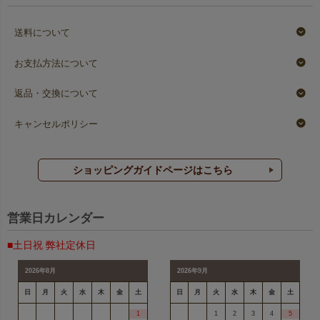
送料について
お支払方法について
返品・交換について
キャンセルポリシー
ショッピングガイドページはこちら
営業日カレンダー
■土日祝 弊社定休日
2026年8月
2026年9月
日
月
火
水
木
金
土
日
月
火
水
木
金
土
1
1
2
3
4
5