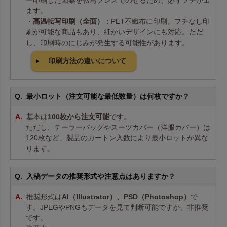
ー印刷した図案を転写プレスでのせるため、必ずフチが出
ます。
・
高温転写印刷（全面）
：PET不織布に印刷。フチなし印
刷が可能な商品もあり、細かいデザインにも対応。ただ
し、印刷時のにじみが発生する可能性があります。
印刷方法の違いについて
最小ロット（注文可能な最低数量）は何枚ですか？
基本は
100枚から注文可能
です。
ただし、テーラーバッグやスーツカバー（洋服カバー）は
120枚など、製品のカートン入数により最小ロットが異な
ります。
入稿データの推奨形式や注意点はありますか？
推奨形式は
AI（Illustrator）、PSD（Photoshop）
で
す。JPEGやPNGもデータを見て判断可能ですが、非推奨
です。