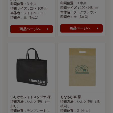
印刷位置：
D 中央
印刷位置：
D 中央
印刷サイズ：
100×148mm
印刷サイズ：
26 × 100mm
本体色：
ダークブラウン
本体色：
ライトベージュ
印刷色：
金（No.3）
印刷色：
黒（No.1）
商品ページへ
商品ページへ
いしかわフォトスタジオ 様
もなもな亭 様
印刷方法：
シルク印刷（手
印刷方法：
シルク印刷（機
刷り）
械刷り）
印刷位置：
テンプレートに
印刷位置：
D（中央）