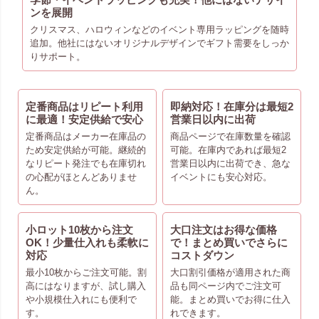
季節・イベントラッピングも充実！他にはないデザイ
ンを展開
クリスマス、ハロウィンなどのイベント専用ラッピングを随時
追加。他社にはないオリジナルデザインでギフト需要をしっか
りサポート。
定番商品はリピート利用
即納対応！在庫分は最短2
に最適！安定供給で安心
営業日以内に出荷
定番商品はメーカー在庫品の
商品ページで在庫数量を確認
ため安定供給が可能。継続的
可能。在庫内であれば最短2
なリピート発注でも在庫切れ
営業日以内に出荷でき、急な
の心配がほとんどありませ
イベントにも安心対応。
ん。
小ロット10枚から注文
大口注文はお得な価格
OK！少量仕入れも柔軟に
で！まとめ買いでさらに
対応
コストダウン
最小10枚からご注文可能。割
大口割引価格が適用された商
高にはなりますが、試し購入
品も同ページ内でご注文可
や小規模仕入れにも便利で
能。まとめ買いでお得に仕入
す。
れできます。