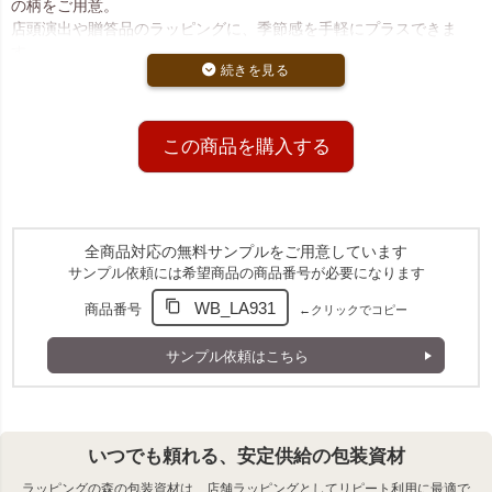
の柄をご用意。
店頭演出や贈答品のラッピングに、季節感を手軽にプラスできま
す。
小ロット＆在庫限りでお得に導入
20枚入りの小ロット対応で、気軽に導入しやすい仕様です。
在庫限りでの販売となるため、まとまったご購入はお早めにどう
ぞ。
この商品を購入する
ラッピングにも演出にも使える大判風呂敷。今だけのお得な価格で
ご案内中です。
関連キーワード：セール商品
全商品対応の無料サンプルをご用意しています
サンプル依頼には希望商品の商品番号が必要になります
WB_LA931
商品番号
←クリックでコピー
サンプル依頼はこちら
いつでも頼れる、安定供給の包装資材
ラッピングの森の包装資材は、店舗ラッピングとしてリピート利用に最適で