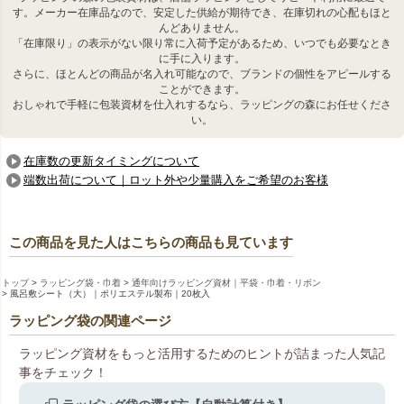
す。メーカー在庫品なので、安定した供給が期待でき、在庫切れの心配もほと
んどありません。
「在庫限り」の表示がない限り常に入荷予定があるため、いつでも必要なとき
に手に入ります。
さらに、ほとんどの商品が名入れ可能なので、ブランドの個性をアピールする
ことができます。
おしゃれで手軽に包装資材を仕入れするなら、ラッピングの森にお任せくださ
い。
在庫数の更新タイミングについて
端数出荷について｜ロット外や少量購入をご希望のお客様
この商品を見た人はこちらの商品も見ています
トップ
ラッピング袋・巾着
通年向けラッピング資材｜平袋・巾着・リボン
風呂敷シート（大）｜ポリエステル製布｜20枚入
ラッピング袋の関連ページ
ラッピング資材をもっと活用するためのヒントが詰まった人気記
事をチェック！