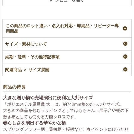
レビューを書く
この商品のロット違い・名入れ対応・即納品・リピーター専
用商品
風呂敷シート（小）｜
風呂敷シート（大）｜
サイズ・素材について
ポリエステル製布｜20
ポリエステル製布｜20
枚入
枚入
納期・送料・その他特記事項
即納品
即納品
¥
1,980
税込
¥
3,630
税込
関連商品 ＞ サイズ展開
商品の特長
大きな贈り物や売場演出に便利な大判サイズ
「ポリエステル風呂敷 大」は、約740mm角のたっぷりサイズ。
大きめの商品を包むラッピングとしてはもちろん、展示台や棚の下
敷き布としても使える万能クロスです。
春らしさを演出する華やかな柄
スプリングフラワー柄・葉桜柄・桜柄など、春イベントにぴったり