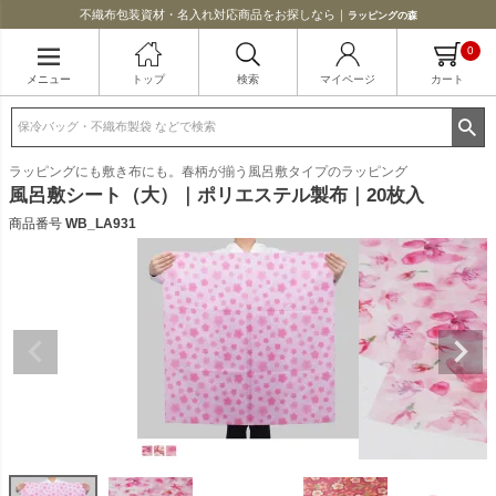
不織布包装資材・名入れ対応商品をお探しなら｜
ラッピングの森
0
メニュー
トップ
検索
マイページ
カート
ラッピングにも敷き布にも。春柄が揃う風呂敷タイプのラッピング
風呂敷シート（大）｜ポリエステル製布｜20枚入
商品番号
WB_LA931