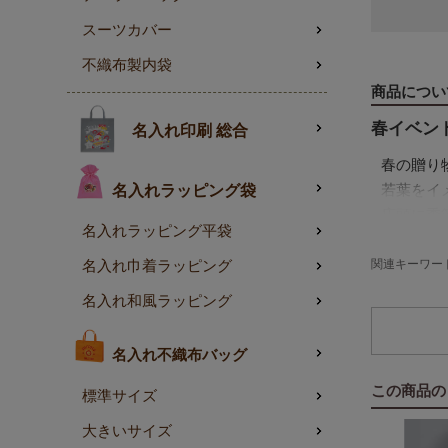
スーツカバー
不織布製内袋
商品につい
春イベン
名入れ印刷 総合
春の贈り
若葉をイ
名入れラッピング袋
店頭に季
名入れラッピング平袋
S3サイ
関連キーワード
名入れ巾着ラッピング
マドレー
名入れ和風ラッピング
焼き菓子
コンパク
名入れ不織布バッグ
新作・デ
この商品の
標準サイズ
2025
大きいサイズ
に。