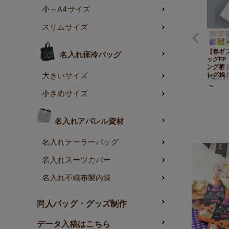
特別感の
小～A4サイズ
スリムサイズ
【春ギ
名入れ保冷バッグ
ッグFP
ング柄
ング袋｜
大きいサイズ
1セット
〜
小さめサイズ
名入れアパレル資材
名入れテーラーバッグ
名入れスーツカバー
名入れ不織布製内袋
同人バッグ・グッズ制作
データ入稿はこちら