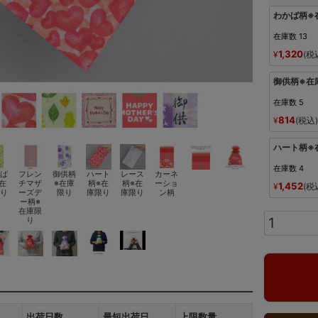
わかば柄※
在庫数
13
1,320
¥
税
御供柄※在
在庫数
5
814
¥
税込
ハート柄※
在庫数
4
ば
フレン
御供柄
ハート
レース
カーネ
在
チマザ
※在庫
柄※在
柄※在
ーショ
1,452
¥
税
り
ーズデ
限り
庫限り
庫限り
ン柄
ー柄※
在庫限
り
出荷日数
最短出荷日
上限数量