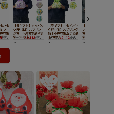
。
タバタ
【春ギフト】タイパッ
【春ギフト】タイパッ
【春ギフト】タイリボ
M）ス
クFP（M）スプリン
クFP（S）スプリング
ン（S3）スプリング
織布製
グ柄｜不織布製あずま
柄｜不織布製あずま袋
柄｜不織布ラッピング
枚入
袋｜20枚入
｜20枚入
袋｜20枚入
4
2,112
2,112
748
税込
1セット
¥
税込
1セット
¥
税込
1セット
¥
税込
〜
〜
〜
る