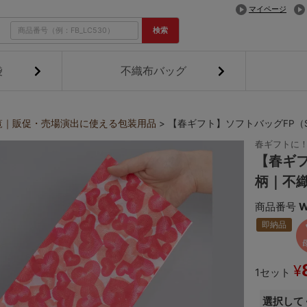
マイページ
検索
袋
不織布バッグ
覧｜販促・売場演出に使える包装用品
【春ギフト】ソフトバッグFP（
春ギフトに！
【春ギフ
柄｜不
商品番号
W
即納品
¥
1セット
選択して