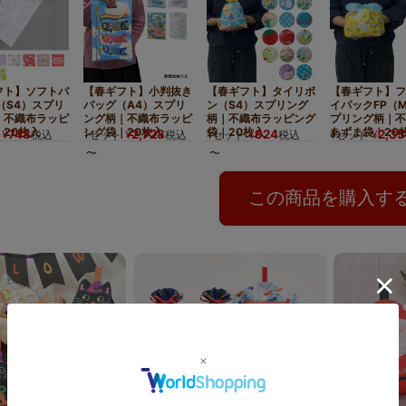
ある仕様で母の日の
特別なギフトにふさわしい高級感
を演出します
フト】ソフトバ
【春ギフト】小判抜き
【春ギフト】タイリボ
【春ギフト】フ
（S4）スプリ
バッグ（A4）スプリ
ン（S4）スプリング
イパックFP（
｜不織布ラッピ
ング柄｜不織布ラッピ
柄｜不織布ラッピング
プリング柄｜不
20枚入
ング袋｜20枚入
袋｜20枚入
あずま袋｜20
748
2,728
924
2,35
¥
税込
1セット
¥
税込
1セット
¥
税込
1セット
¥
〜
〜
この商品を購入す