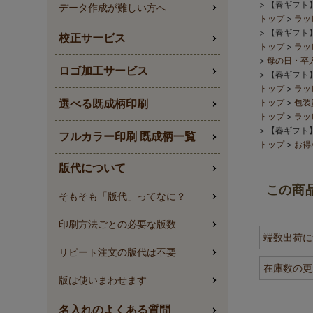
【春ギフト
データ作成が難しい方へ
トップ
ラッ
【春ギフト
校正サービス
トップ
ラッ
母の日・卒
ロゴ加工サービス
【春ギフト
トップ
ラッ
トップ
包装
選べる既成柄印刷
トップ
ラッ
【春ギフト
フルカラー印刷 既成柄一覧
トップ
お得
版代について
この商
そもそも「版代」ってなに？
印刷方法ごとの必要な版数
端数出荷に
リピート注文の版代は不要
在庫数の更
版は使いまわせます
名入れのよくある質問