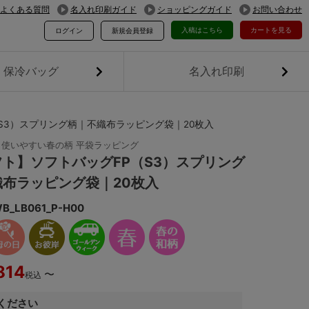
よくある質問
名入れ印刷ガイド
ショッピングガイド
お問い合わせ
入稿はこちら
カートを見る
ログイン
新規会員登録
保冷バッグ
名入れ印刷
S3）スプリング柄｜不織布ラッピング袋｜20枚入
使いやすい春の柄 平袋ラッピング
ト】ソフトバッグFP（S3）スプリング
織布ラッピング袋｜20枚入
B_LB061_P-H00
814
〜
税込
ください