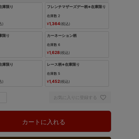
在庫限り
フレンチマザーズデー柄※在庫限り
在庫数
2
1,364
込
¥
税込
庫限り
カーネーション柄
在庫数
6
1,628
¥
税込
在庫限り
レース柄※在庫限り
在庫数
5
1,452
込
¥
税込
お気に入りに登録する
カートに入れる