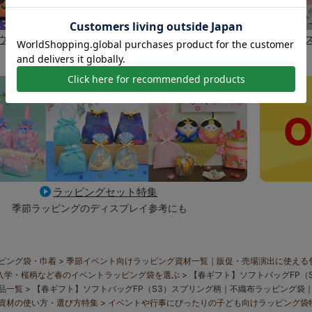
ウィンラッピング
夏祭りラッピング
クリ
ラッピングセット特集
季節ラッピングのディスプレイ参考にも
ピング袋・巾着
季節イベント向けラッピング資材一覧｜販促・売場演出に使える
入学・桜柄など春のイベントラッピング袋を選ぶ
【春ギフト】ソフトバッグFP（
品一覧
【春ギフト】ソフトバッグFP（S3）スプリング柄｜不織布ラッピング袋｜
資材の使い方・選び方特集
イベントや行事にぴったりの子ども向けラッピング袋