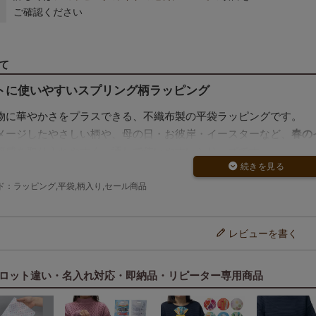
ご確認ください
て
トに使いやすいスプリング柄ラッピング
物に華やかさをプラスできる、不織布製の平袋ラッピングです。
メージしたやさしい柄や、母の日・お彼岸・イースターなど、
春の
節感を取り入れやすく、通しで使いやすいシリーズです。
ズでプチギフトにちょうどいい容量
：ラッピング,平袋,柄入り,セール商品
ヌ約3個分が入るS3サイズ。
やバスグッズ、ベビー用ソックスなどのラッピングにぴったりです
レビューを書く
トながら見映えがよく、春のプチギフトやイベント配布用にも活躍
ザイン別の特徴について
ロット違い・名入れ対応・即納品・リピーター専用商品
年新作のカーネーション柄は、上部にピンキング加工を施し、結ぶと