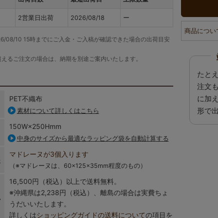
2営業日出荷
2026/08/18
ー
商品につい
26/08/10 15時までにご入金・ご入稿が確認できた場合の出荷目安
超えるご注文の場合は、納期を別途ご案内いたします。
たと
注文
に加
PET不織布
形で
素材について詳しくはこちら
150W×250Hmm
中身のサイズから最適なラッピング袋を自動計算する
マドレーヌが3個入ります
報
（※マドレーヌは、60×125×35mm程度のもの）
16,500円（税込）以上で送料無料。
※沖縄県は2,238円（税込）、離島の場合は実費ちょ
い
うだいいたします。
詳しくは
ショッピングガイドの送料について
の項目を