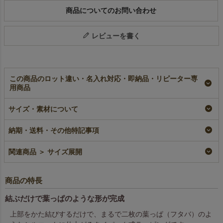
商品についてのお問い合わせ
レビューを書く
この商品のロット違い・名入れ対応・即納品・リピーター専
用商品
【夏ギフト】フタバタ
【梅雨ギフト】ブーツ
【春ギフト】タイパッ
サイズ・素材について
イパックFP（M）サマ
バッグ あじさいかえ
クFP（S）スプリング
ー柄｜不織布製あずま
る柄｜不織布ラッピン
柄｜不織布製あずま袋
袋｜20枚入
グ袋｜20枚入～
｜20枚入
納期・送料・その他特記事項
即納品
即納品
即納品
¥
2,376
税込
¥
2,838
¥
2,112
税込
〜
税込
〜
関連商品 ＞ サイズ展開
商品の特長
結ぶだけで葉っぱのような形が完成
上部をかた結びするだけで、まるで二枚の葉っぱ（フタバ）のよ