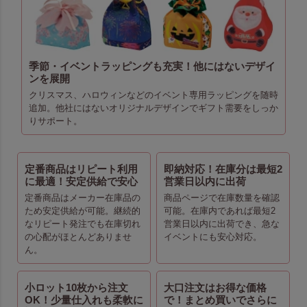
季節・イベントラッピングも充実！他にはないデザイ
ンを展開
クリスマス、ハロウィンなどのイベント専用ラッピングを随時
追加。他社にはないオリジナルデザインでギフト需要をしっか
りサポート。
定番商品はリピート利用
即納対応！在庫分は最短2
に最適！安定供給で安心
営業日以内に出荷
定番商品はメーカー在庫品の
商品ページで在庫数量を確認
ため安定供給が可能。継続的
可能。在庫内であれば最短2
なリピート発注でも在庫切れ
営業日以内に出荷でき、急な
の心配がほとんどありませ
イベントにも安心対応。
ん。
小ロット10枚から注文
大口注文はお得な価格
OK！少量仕入れも柔軟に
で！まとめ買いでさらに