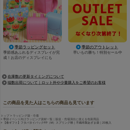
季節ラッピングセット
季節のアウトレット
季節感あふれるディスプレイが完
早いもの勝ち！特別セール中
成！お店のディスプレイにも
在庫数の更新タイミングについて
端数出荷について｜ロット外や少量購入をご希望のお客様
この商品を見た人はこちらの商品も見ています
トップ
ラッピング袋・巾着
季節イベント向けラッピング資材一覧｜販促・売場演出に使える包装用品
【春ギフト】フタバタイパックFP（M）スプリング柄｜不織布製あずま袋｜20枚入