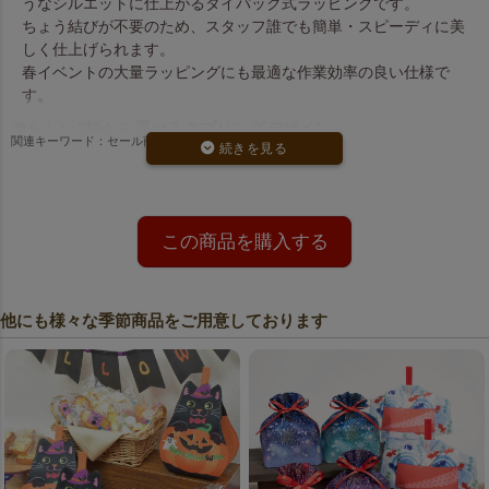
うなシルエットに仕上がるタイパック式ラッピングです。
ちょう結びが不要のため、スタッフ誰でも簡単・スピーディに美
しく仕上げられます。
春イベントの大量ラッピングにも最適な作業効率の良い仕様で
す。
春らしい2柄から選べるスプリングデザイン
関連キーワード：セール商品
菜の花柄
：青空×黄色の菜の花が爽やかで、素朴なタッチが和の
雰囲気にも合う春デザイン。
レイニードット柄
：上部はピンクドット、本体は水色地にてるて
る坊主・カエル・長靴などの梅雨モチーフ入り。
この商品を購入する
ドット柄のように見える可愛さで、春〜初夏イベントにも活躍し
ます。
マチ付きで詰めやすいMサイズ
他にも様々な季節商品をご用意しております
マチがしっかりあるため、大きめのお菓子や焼き菓子詰合せも安
定して入れられます。
マドレーヌ約8個が入るゆったり容量で、見映えの良いギフトに
仕上がります。
春の贈り物・来場記念・店頭の季節ギフトなど幅広く使える実用
サイズです。