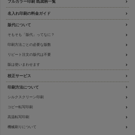
フルカラー印刷 既成柄一覧
名入れ印刷の料金ガイド
版代について
そもそも「版代」ってなに？
印刷方法ごとの必要な版数
リピート注文の版代は不要
版は使いまわせます
校正サービス
印刷方法について
シルクスクリーン印刷
コピー転写印刷
高温転写印刷
機械刷りについて