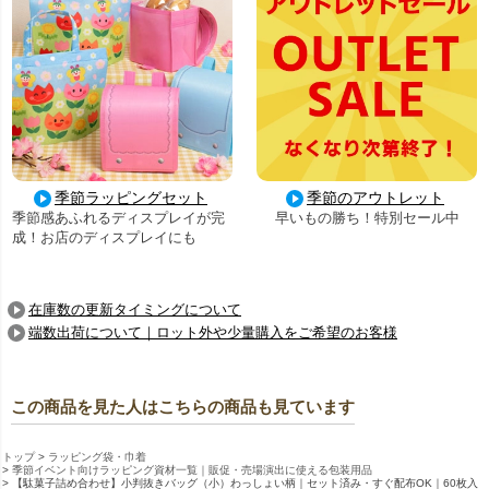
季節ラッピングセット
季節のアウトレット
季節感あふれるディスプレイが完
早いもの勝ち！特別セール中
成！お店のディスプレイにも
在庫数の更新タイミングについて
端数出荷について｜ロット外や少量購入をご希望のお客様
この商品を見た人はこちらの商品も見ています
トップ
ラッピング袋・巾着
季節イベント向けラッピング資材一覧｜販促・売場演出に使える包装用品
【駄菓子詰め合わせ】小判抜きバッグ（小）わっしょい柄｜セット済み・すぐ配布OK｜60枚入