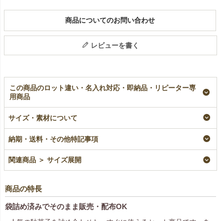
商品についてのお問い合わせ
レビューを書く
この商品のロット違い・名入れ対応・即納品・リピーター専
用商品
【夏祭り】小判抜きバ
【駄菓子詰め合わせ】
【駄菓子詰め合わせ】
ッグ（小）わっしょい
リボンバッグ マリン
法被バッグ｜セット済
サイズ・素材について
柄｜不織布ラッピング
柄｜セット済み・すぐ
み・すぐ配布OK｜60
袋｜20枚入～
配布OK｜60枚入
枚入
納期・送料・その他特記事項
即納品
加工品
加工品
¥
880
¥
21,582
税込
¥
21,384
税込
税込
〜
関連商品 ＞ サイズ展開
商品の特長
袋詰め済みでそのまま販売・配布OK