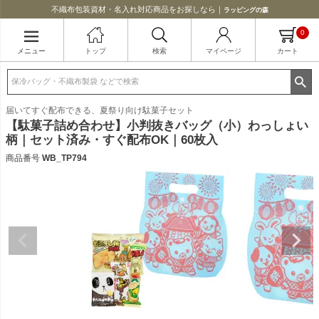
不織布包装資材・名入れ対応商品をお探しなら｜
ラッピングの森
0
メニュー
トップ
検索
マイページ
カート
届いてすぐ配布できる、夏祭り向け駄菓子セット
【駄菓子詰め合わせ】小判抜きバッグ（小）わっしょい
柄｜セット済み・すぐ配布OK｜60枚入
商品番号
WB_TP794