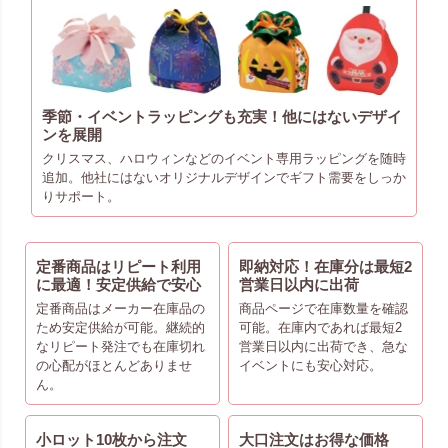
季節・イベントラッピングも充実！他にはないデザイ
ンを展開
クリスマス、ハロウィンなどのイベント専用ラッピングを随時
追加。他社にはないオリジナルデザインでギフト需要をしっか
りサポート。
定番商品はリピート利用
即納対応！在庫分は最短2
に最適！安定供給で安心
営業日以内に出荷
定番商品はメーカー在庫品の
商品ページで在庫数量を確認
ため安定供給が可能。継続的
可能。在庫内であれば最短2
なリピート発注でも在庫切れ
営業日以内に出荷でき、急な
の心配がほとんどありませ
イベントにも安心対応。
ん。
小ロット10枚から注文
大口注文はお得な価格