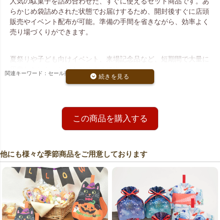
人気の駄菓子を詰め合わせた、すぐに使えるセット商品です。あ
らかじめ袋詰めされた状態でお届けするため、開封後すぐに店頭
販売やイベント配布が可能。準備の手間を省きながら、効率よく
売り場づくりができます。
夏祭りや子ども向けイベント、来場記念品など、短期間で大量に
用意したいシーンにもおすすめです。
関連キーワード：セール商品
夏祭り気分を盛り上げるにぎやかなデザイン
おみこしを担ぐ動物たちや提灯、はっぴ、「祭」と書かれたうち
わなど、日本の夏祭りをモチーフにした楽しいデザイン。パステ
この商品を購入する
ルブルーの生地に赤のプリントが映え、売り場に並べるだけで季
節感を演出できます。
他にも様々な季節商品をご用意しております
思わず手に取りたくなるかわいらしさで、子ども向けイベントや
夏祭り売場の演出に最適です。
イベント配布・販促に最適なセット商品
夏祭りや縁日イベント、店頭キャンペーンなどにぴったりの駄菓
子セット。見た目の楽しさと配布のしやすさを両立し、売り場づ
くりと販促を同時にサポートします。