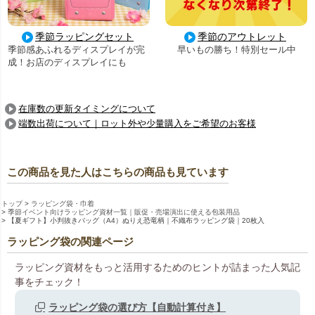
季節ラッピングセット
季節のアウトレット
季節感あふれるディスプレイが完
早いもの勝ち！特別セール中
成！お店のディスプレイにも
在庫数の更新タイミングについて
端数出荷について｜ロット外や少量購入をご希望のお客様
この商品を見た人はこちらの商品も見ています
トップ
ラッピング袋・巾着
季節イベント向けラッピング資材一覧｜販促・売場演出に使える包装用品
【夏ギフト】小判抜きバッグ（A4）ぬりえ恐竜柄｜不織布ラッピング袋｜20枚入
ラッピング袋の関連ページ
ラッピング資材をもっと活用するためのヒントが詰まった人気記
事をチェック！
ラッピング袋の選び方【自動計算付き】