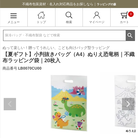
不織布包装資材・名入れ対応商品をお探しなら｜
ラッピングの森
0
メニュー
トップ
検索
マイページ
カート
ぬって楽しい！贈ってうれしい、こども向けバッグ型ラッピング
【夏ギフト】小判抜きバッグ（A4）ぬりえ恐竜柄｜不織
布ラッピング袋｜20枚入
商品番号
LB0070CU00