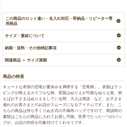
この商品のロット違い・名入れ対応・即納品・リピーター専
用商品
【クリスマス】小判抜
サイズ・素材について
きバッグ（A4）ぬり
えツリー柄｜不織布ラ
ッピング袋｜20枚入
納期・送料・その他特記事項
即納品
¥
2,684
税込
関連商品 ＞ サイズ展開
商品の特長
キュートな表情の恐竜が夏休みを満喫する「恐竜柄」。表面はラッ
ピングが映えるカラフルな柄、背面はぬりえが可能なぬりえ面。例
えばお子さまはぬりえをしている間、大人は商談…など、お子さま
連れのお客さまとのお話がスムーズになるアイテムです。また、こ
ちらの商品は持ち手くりぬき式の不織布バッグですので、商談時の
書類はこちらの商品に入れてお渡し可能。世界でたった一つのバッ
グが、お話の内容を印象付けてくれそうです。