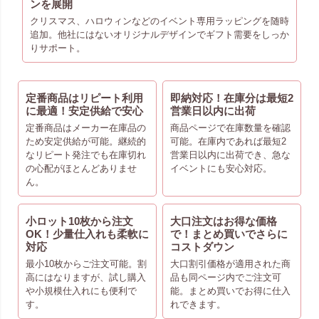
ンを展開
クリスマス、ハロウィンなどのイベント専用ラッピングを随時
追加。他社にはないオリジナルデザインでギフト需要をしっか
りサポート。
定番商品はリピート利用
即納対応！在庫分は最短2
に最適！安定供給で安心
営業日以内に出荷
定番商品はメーカー在庫品の
商品ページで在庫数量を確認
ため安定供給が可能。継続的
可能。在庫内であれば最短2
なリピート発注でも在庫切れ
営業日以内に出荷でき、急な
の心配がほとんどありませ
イベントにも安心対応。
ん。
小ロット10枚から注文
大口注文はお得な価格
OK！少量仕入れも柔軟に
で！まとめ買いでさらに
対応
コストダウン
最小10枚からご注文可能。割
大口割引価格が適用された商
高にはなりますが、試し購入
品も同ページ内でご注文可
や小規模仕入れにも便利で
能。まとめ買いでお得に仕入
す。
れできます。