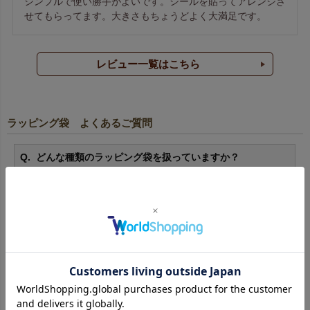
シンプルで使い勝手がよいです。シールを貼ってアレンジさ
せてもらってます。大きさもちょうどよく大満足です。
レビュー一覧はこちら
ラッピング袋 よくあるご質問
どんな種類のラッピング袋を扱っていますか？
不織布製袋
、
不織布製巾着
を中心に、
和風ラッピング
も
ご用意。用途ごとの詳細は商品ページをご覧ください。
最小ロットは何枚から注文できますか？
10枚からご注文いただけます。小ロットは割高ですが、
試し購入や小規模仕入れにも便利です。