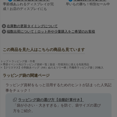
季節感あふれるディスプレイが完
早いもの勝ち！特別セール中
成！お店のディスプレイにも
在庫数の更新タイミングについて
端数出荷について｜ロット外や少量購入をご希望のお客様
この商品を見た人はこちらの商品も見ています
トップ
ラッピング袋・巾着
季節イベント向けラッピング資材一覧｜販促・売場演出に使える包装用品
【クリスマス】小判抜きバッグ（A4）ぬりえツリー柄｜不織布ラッピング袋｜20枚入
ラッピング袋の関連ページ
ラッピング資材をもっと活用するためのヒントが詰まった人気記
事をチェック！
ラッピング袋の選び方【自動計算付き】
「袋が小さい・大きすぎる」を防ぐ、袋サイズの選び
方をご紹介。