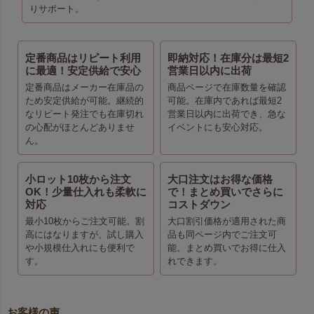
りサポート。
定番商品はリピート利用
即納対応！在庫分は最短2
に最適！安定供給で安心
営業日以内に出荷
定番商品はメーカー在庫品の
商品ページで在庫数量を確認
ため安定供給が可能。継続的
可能。在庫内であれば最短2
なリピート発注でも在庫切れ
営業日以内に出荷でき、急な
の心配がほとんどありませ
イベントにも安心対応。
ん。
小ロット10枚から注文
大口注文はお得な価格
OK！少量仕入れも柔軟に
で！まとめ買いでさらに
対応
コストダウン
最小10枚からご注文可能。割
大口割引価格が適用された商
高にはなりますが、試し購入
品も同ページ内でご注文可
や小規模仕入れにも便利で
能。まとめ買いでお得に仕入
す。
れできます。
お客様の声