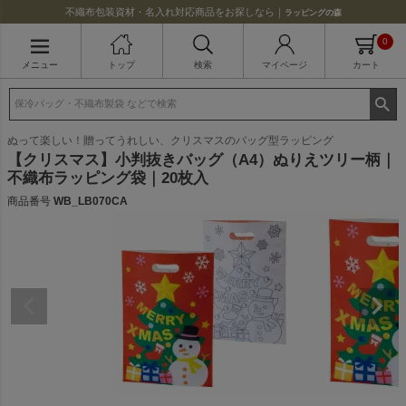
不織布包装資材・名入れ対応商品をお探しなら｜
ラッピングの森
0
メニュー
トップ
検索
マイページ
カート
ぬって楽しい！贈ってうれしい、クリスマスのバッグ型ラッピング
【クリスマス】小判抜きバッグ（A4）ぬりえツリー柄｜
不織布ラッピング袋｜20枚入
商品番号
WB_LB070CA