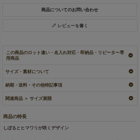
商品についてのお問い合わせ
レビューを書く
この商品のロット違い・名入れ対応・即納品・リピーター専
用商品
【夏ギフト】信玄袋
【夏祭り】小判抜きバ
【夏祭り】ナップサッ
サイズ・素材について
水上花火柄｜不織布ラ
ッグ（小）わっしょい
ク 盆おどり柄｜不織
ッピング袋｜20枚入～
柄｜不織布ラッピング
布ラッピング袋｜20枚
袋｜20枚入～
入
即納品
納期・送料・その他特記事項
即納品
即納品
¥
2,618
税込
〜
¥
880
¥
1,386
税込
税込
〜
関連商品 ＞ サイズ展開
商品の特長
しぼるとヒマワリが咲くデザイン