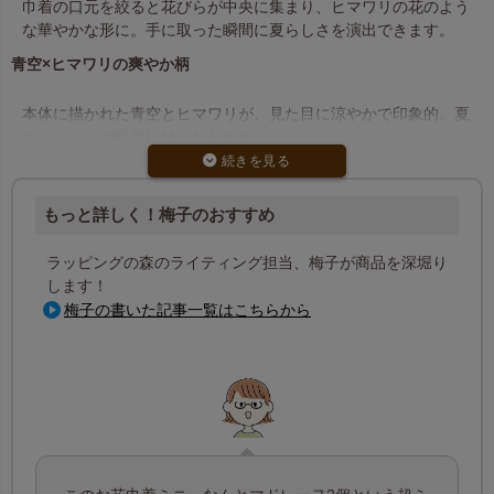
巾着の口元を絞ると花びらが中央に集まり、ヒマワリの花のよう
な華やかな形に。手に取った瞬間に夏らしさを演出できます。
青空×ヒマワリの爽やか柄
本体に描かれた青空とヒマワリが、見た目に涼やかで印象的。夏
のイベントや販促にぴったりです。
ミニギフトにぴったりのサイズ
もっと詳しく！梅子のおすすめ
マドレーヌ2個が入るミニサイズ。手土産やノベルティラッピン
グにも重宝します。
ラッピングの森のライティング担当、梅子が商品を深堀り
します！
梅子の書いた記事一覧はこちらから