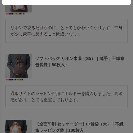
リボンで絞るだけなのに、とってもかわいくなります。中身
が少し豪華に見えること間違いなし！
ソフトバッグ リボン巾着（S5）｜薄手｜不織布
包装袋｜50枚入～
通販サイトのラッピング用にボルドーを購入しました。高級
感があり、とても重宝しております。
【全面印刷 セミオーダー】巾着袋（大）｜不織
布ラッピング袋｜100枚入