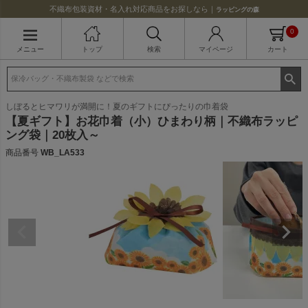
不織布包装資材・名入れ対応商品をお探しなら｜
ラッピングの森
0
メニュー
トップ
検索
マイページ
カート
しぼるとヒマワリが満開に！夏のギフトにぴったりの巾着袋
【夏ギフト】お花巾着（小）ひまわり柄｜不織布ラッピ
ング袋｜20枚入～
商品番号
WB_LA533