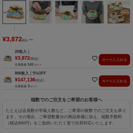
｜
¥
3,872
〜
税込
20枚入｜
¥
3,872
税込
カートに入れる
141
在庫数量
800枚入｜5%OFF
¥
147,136
税込
カートに入れる
3
在庫数量
端数でのご注文をご希望のお客様へ
たとえば会員数や学級人数など、ご希望の枚数でのご注文も承り
ます。その場合、ご希望数量分の商品単価に加え、端数手数料
（税込880円）をご負担いただく形で出荷対応いたします。