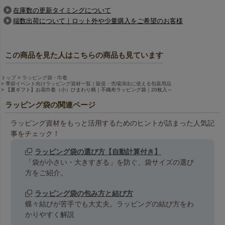
在庫数の更新タイミングについて
端数出荷について｜ロット外や少量購入をご希望のお客様
この商品を見た人はこちらの商品も見ています
トップ
ラッピング袋・巾着
季節イベント向けラッピング資材一覧｜販促・売場演出に使える包装用品
【夏ギフト】お花巾着（小）ひまわり柄｜不織布ラッピング袋｜20枚入～
ラッピング袋の関連ページ
ラッピング資材をもっと活用するためのヒントが詰まった人気記
事をチェック！
ラッピング袋の選び方【自動計算付き】
「袋が小さい・大きすぎる」を防ぐ、袋サイズの選び
方をご紹介。
ラッピング袋の包み方と結び方
蝶々結びが苦手でも大丈夫。ラッピングの結び方をわ
かりやすく解説