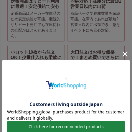
定番商品はリピート利用
即納対応！在庫分は最短2
に最適！安定供給で安心
営業日以内に出荷
定番商品はメーカー在庫品の
商品ページで在庫数量を確認
ため安定供給が可能。継続的
可能。在庫内であれば最短2
なリピート発注でも在庫切れ
営業日以内に出荷でき、急な
の心配がほとんどありませ
イベントにも安心対応。
ん。
小ロット10枚から注文
大口注文はお得な価格
OK！少量仕入れも柔軟に
で！まとめ買いでさらに
対応
コストダウン
最小10枚からご注文可能。割
大口割引価格が適用された商
高にはなりますが、試し購入
品も同ページ内でご注文可
や小規模仕入れにも便利で
能。まとめ買いでお得に仕入
す。
れできます。
お客様の声
ソフトバッグクリア リボン巾着（S5）｜前透明
不織布袋｜50枚入～