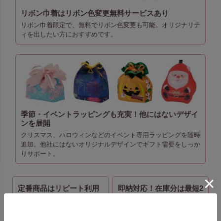
リボン巾着はリボン色変更無料サービスあり
リボン巾着限定で、無料でリボン色変更も可能。オリジナリテ
ィを出したい方におすすめです。
季節・イベントラッピングも充実！他にはないデザイ
ンを展開
クリスマス、ハロウィンなどのイベント専用ラッピングを随時
追加。他社にはないオリジナルデザインでギフト需要をしっか
りサポート。
定番商品はリピート利用
即納対応！在庫分は最短2
に最適！安定供給で安心
営業日以内に出荷
定番商品はメーカー在庫品の
商品ページで在庫数量を確認
ため安定供給が可能。継続的
可能。在庫内であれば最短2