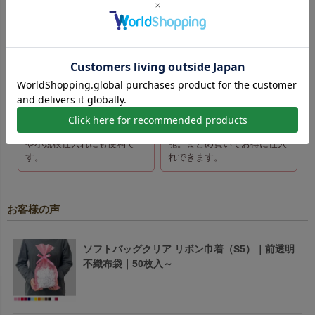
なリピート発注でも在庫切れ
営業日以内に出荷でき、急な
の心配がほとんどありませ
イベントにも安心対応。
ん。
小ロット10枚から注文
大口注文はお得な価格
OK！少量仕入れも柔軟に
で！まとめ買いでさらに
対応
コストダウン
最小10枚からご注文可能。割
大口割引価格が適用された商
高にはなりますが、試し購入
品も同ページ内でご注文可
や小規模仕入れにも便利で
能。まとめ買いでお得に仕入
す。
れできます。
お客様の声
ソフトバッグクリア リボン巾着（S5）｜前透明
不織布袋｜50枚入～