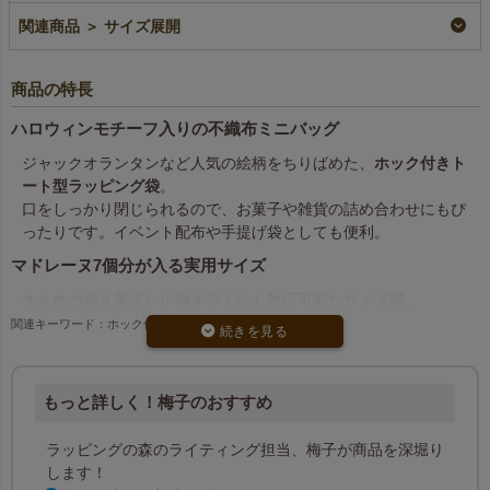
¥
2,483
¥
1,870
税込
〜
税込
〜
関連商品 ＞ サイズ展開
商品の特長
ハロウィンモチーフ入りの不織布ミニバッグ
ジャックオランタンなど人気の絵柄をちりばめた、
ホック付きト
ート型ラッピング袋
。
口をしっかり閉じられるので、お菓子や雑貨の詰め合わせにもぴ
ったりです。イベント配布や手提げ袋としても便利。
マドレーヌ7個分が入る実用サイズ
大きめの焼き菓子や小物ギフトにも対応可能なサイズ感。
ラッピングの簡単さと華やかな見た目を両立できる、使いやすい
関連キーワード：ホック付きタイプ
アイテムです。
20枚から注文OK！
もっと詳しく！梅子のおすすめ
小ロット対応で試しやすく、
400枚以上で大口割引
もご用意。
季節イベントの販促や限定配布にもおすすめです。
ラッピングの森のライティング担当、梅子が商品を深堀り
します！