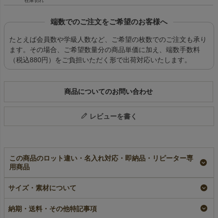
在庫切れ
端数でのご注文をご希望のお客様へ
たとえば会員数や学級人数など、ご希望の枚数でのご注文も承り
ます。その場合、ご希望数量分の商品単価に加え、端数手数料
（税込880円）をご負担いただく形で出荷対応いたします。
商品についてのお問い合わせ
レビューを書く
この商品のロット違い・名入れ対応・即納品・リピーター専
用商品
【ハロウィン】トライ
【秋ギフト】巾着
【ハロウィン】パペッ
サイズ・素材について
アングル巾着｜不織布
（小）オータム柄｜不
ト（小）｜不織布ラッ
ラッピング袋｜20枚入
織布ラッピング袋｜20
ピング袋｜20枚入～
～
枚入
即納品
納期・送料・その他特記事項
即納品
即納品
¥
3,806
税込
〜