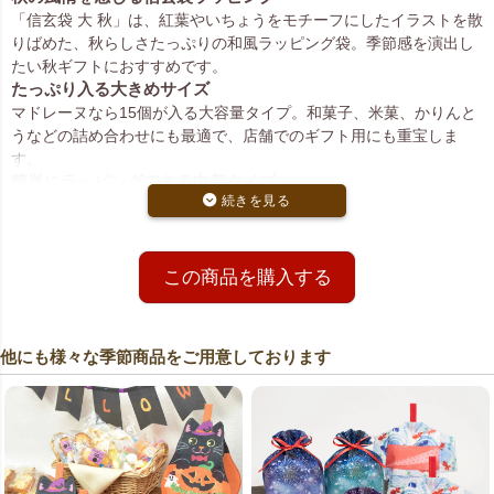
「信玄袋 大 秋」は、紅葉やいちょうをモチーフにしたイラストを散
りばめた、秋らしさたっぷりの和風ラッピング袋。季節感を演出し
たい秋ギフトにおすすめです。
たっぷり入る大きめサイズ
マドレーヌなら15個が入る大容量タイプ。和菓子、米菓、かりんと
うなどの詰め合わせにも最適で、店舗でのギフト用にも重宝しま
す。
簡単にラッピングできる巾着タイプ
紐を引くだけでラッピングが完成する巾着仕様。時間がない場面で
も素早く美しいラッピングができ、作業効率もアップします。
落ち着いた配色で上品な印象に
本体はベージュ地、下部にはボルドー色の切り替え生地を使用。ベ
この商品を購入する
ージュ地には赤インクで紅葉やいちょう柄が描かれ、上品さと華や
かさを兼ね備えた仕上がりです。
選べる数量と価格でお得
他にも様々な季節商品をご用意しております
20枚入りと、まとめ買いに便利な400枚入りをご用意。400枚入りは
大口割引が適用され、イベント用途や業務用にもおすすめです。