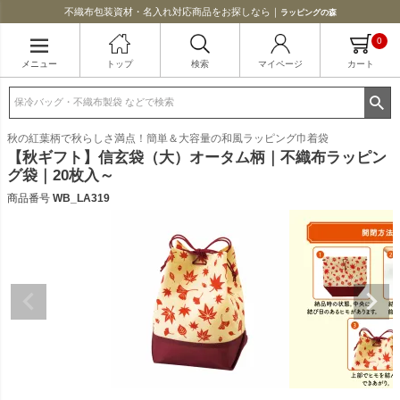
不織布包装資材・名入れ対応商品をお探しなら｜
ラッピングの森
0
メニュー
トップ
検索
マイページ
カート
秋の紅葉柄で秋らしさ満点！簡単＆大容量の和風ラッピング巾着袋
【秋ギフト】信玄袋（大）オータム柄｜不織布ラッピン
グ袋｜20枚入～
商品番号
WB_LA319