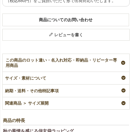
（税込880円）をご負担いただく形で出荷対応いたします。
商品についてのお問い合わせ
レビューを書く
この商品のロット違い・名入れ対応・即納品・リピーター専
用商品
【秋ギフト】信玄袋
【秋ギフト】手提げ巾
【秋ギフト】シンプル
サイズ・素材について
紅葉青海波柄｜不織布
着 紅葉柄｜不織布ラ
トート（ミニ）紅葉柄
ラッピング袋｜20枚入
ッピング袋｜20枚入～
FP｜不織布ラッピン
～
グ袋｜20枚入～
即納品
納期・送料・その他特記事項
即納品
即納品
¥
3,366
税込
〜
¥
2,420
¥
2,442
税込
〜
税込
〜
関連商品 ＞ サイズ展開
商品の特長
秋の風情を感じる信玄袋ラッピング