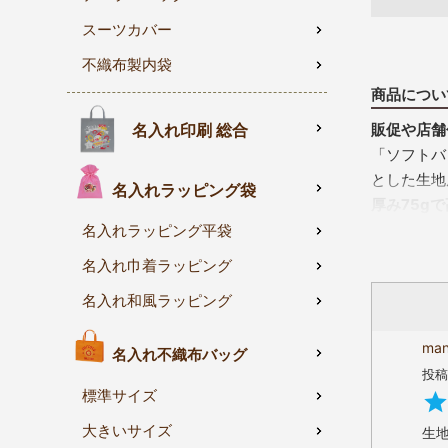
スーツカバー
不織布製内袋
商品につい
販促や店舗
名入れ印刷 総合
「ソフトバ
とした生地
名入れラッピング袋
厚み75g
通常の薄手
名入れラッピング平袋
す。プチプ
名入れ巾着ラッピング
小ロット・
名入れ和風ラッピング
50
100
ma
用途
名入れ不織布バッグ
投稿
全7色から
標準サイズ
カラ
ブラ
大きいサイズ
生