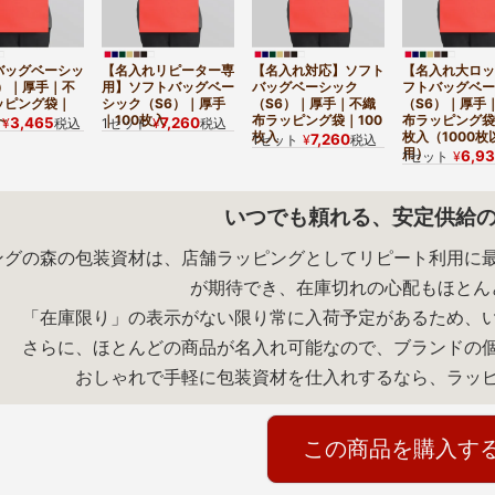
バッグベーシッ
【名入れリピーター専
【名入れ対応】ソフト
【名入れ大ロッ
6）｜厚手｜不
用】ソフトバッグベー
バッグベーシック
フトバッグベー
ッピング袋｜
シック（S6）｜厚手
（S6）｜厚手｜不織
（S6）｜厚手
～
｜100枚入
布ラッピング袋｜100
布ラッピング袋
3,465
7,260
¥
税込
1セット
¥
税込
枚入
枚入（1000枚
7,260
1セット
¥
税込
用）
6,9
1セット
¥
いつでも頼れる、安定供給
ングの森の包装資材は、店舗ラッピングとしてリピート利用に
が期待でき、在庫切れの心配もほとん
「在庫限り」の表示がない限り常に入荷予定があるため、
さらに、ほとんどの商品が名入れ可能なので、ブランドの
おしゃれで手軽に包装資材を仕入れするなら、ラッ
この商品を購入す