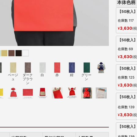
本体色柄
【50枚入
在庫数
117
3,630
¥
税
【50枚入
在庫数
69
3,630
¥
税
【50枚入
ベージ
ダーク
白
赤
紺
グリー
在庫数
125
ュ
ブラウ
ン
ン
3,630
¥
税
【50枚入
在庫数
139
3,630
¥
税
【50枚入
在庫数
139