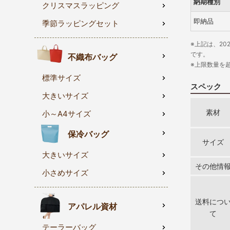
納期種別
クリスマスラッピング
即納品
季節ラッピングセット
※上記は、20
です。
不織布バッグ
※上限数量を
標準サイズ
スペック
大きいサイズ
素材
小～A4サイズ
保冷バッグ
サイズ
大きいサイズ
その他情
小さめサイズ
送料につ
アパレル資材
て
テーラーバッグ