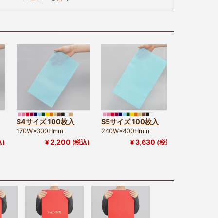
S4サイズ 100枚入
S5サイズ 100枚入
S6サイズ 
170W×300Hmm
240W×400Hmm
310W×50
2,200
3,630
込)
¥
(税込)
¥
(税込)
¥