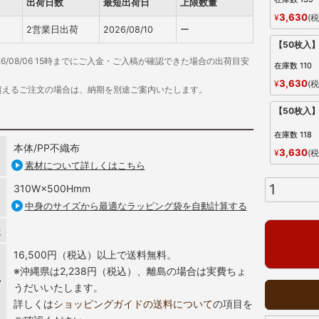
出荷日数
最短出荷日
上限数量
3,630
¥
税
2営業日出荷
2026/08/10
ー
【50枚入
26/08/06 15時までにご入金・ご入稿が確認できた場合の出荷目安
在庫数
110
3,630
¥
税
超えるご注文の場合は、納期を別途ご案内いたします。
【50枚入
在庫数
118
本体/PP不織布
3,630
¥
税
素材について詳しくはこちら
310W×500Hmm
中身のサイズから最適なラッピング袋を自動計算する
報
16,500円（税込）以上で送料無料。
※沖縄県は2,238円（税込）、離島の場合は実費ちょ
い
うだいいたします。
詳しくは
ショッピングガイドの送料について
の項目を