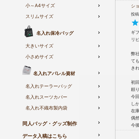
ラッピング
小～A4サイズ
シ
別売
投稿
スリムサイズ
→
カ
薄手
ギ
コストパフ
名入れ保冷バッグ
リピ
大きいサイズ
関連キーワード
弊
小さめサイズ
て
き
名入れアパレル資材
初
名入れテーラーバッグ
頼り
今
名入れスーツカバー
し
名入れ不織布製内袋
在
偶
同人バッグ・グッズ制作
今
データ入稿はこちら