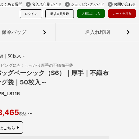
よくある質問
名入れ印刷ガイド
ショッピングガイド
お問い合わせ
入稿はこちら
カートを見る
ログイン
新規会員登録
保冷バッグ
名入れ印刷
袋｜50枚入～
ッピングにも！しっかり厚手の不織布平袋
バッグベーシック（S6）｜厚手｜不織布
グ袋｜50枚入～
B_LS116
3,465
〜
税込
はこちら