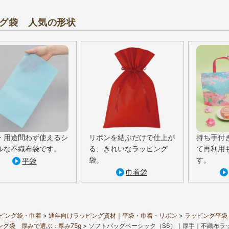
グ袋 人気の形状
・用途問わず使えるシ
リボンを結ぶだけで仕上が
持ち手付
ルな不織布袋です。
る、きれいなラッピング
て再利用
袋。
す。
平袋
巾着袋
ピング袋・巾着
通年向けラッピング資材｜平袋・巾着・リボン
ラッピング平袋
ング袋 厚みで選ぶ：厚み75g
ソフトバッグベーシック（S6）｜厚手｜不織布ラ