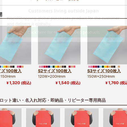
開
イズ 100枚入
S2サイズ 100枚入
S3サイズ 100枚入
×150Hmm
120W×200Hmm
150W×250Hmm
1,320
1,540
1,760
¥
(税込)
¥
(税込)
¥
(税
ロット違い・名入れ対応・即納品・リピーター専用商品