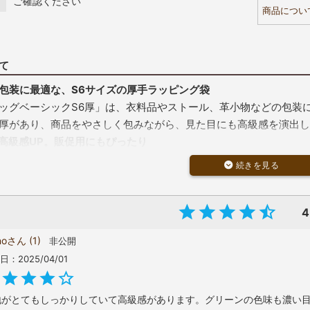
ご確認ください
商品につい
て
包装に最適な、S6サイズの厚手ラッピング袋
ッグベーシックS6厚」は、衣料品やストール、革小物などの包装
厚があり、商品をやさしく包みながら、見た目にも高級感を演出し
で高級感UP。販促用にもぴったり
タイプ（40g）より厚みのある75g生地を使用しており、無料ラ
ラながら品質は安心の日本製。
大口、どちらのご注文にも対応
枚入りの小ロットから購入可能
4
0枚以上の大口注文で割引適用
no
1
非公開
や在庫状況に合わせて柔軟に選べます
日
2025/04/01
選べるカラーバリエーション
ー：赤、紺、ダークブラウン、白、黒、ベージュ、グリーン
ンドカラーや使用シーンに合わせて選べます
地がとてもしっかりしていて高級感があります。グリーンの色味も濃い