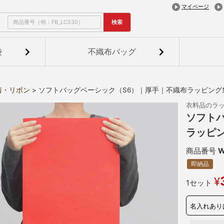
マイページ
検索
袋
不織布バッグ
着・リボン
ソフトバッグベーシック（S6）｜厚手｜不織布ラッピング
衣料品のラ
ソフト
ラッピン
商品番号
W
即納品
¥
1セット
名入れあり