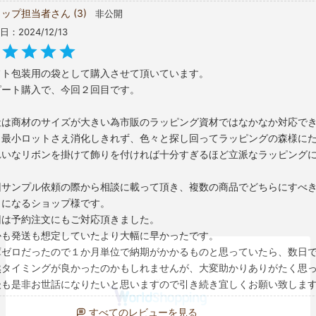
アレンジにも対応
ョップ担当者
3
非公開
りのカットリボンで簡単に口留め可能
日
2024/12/13
ットリボンはこちら
タイプをご希望の方は
こちら
をご覧ください
フト包装用の袋として購入させて頂いています。

ォーマンスと品質のバランスが良く、店舗用ラッピングや販促資材
ート購入で、今回２回目です。

：ラッピング,平袋,無地
社は商材のサイズが大きい為市販のラッピング資材ではなかなか対応で
も最小ロットさえ消化しきれず、色々と探し回ってラッピングの森様にた
れいなリボンを掛けて飾りを付ければ十分すぎるほど立派なラッピングに
回サンプル依頼の際から相談に載って頂き、複数の商品でどちらにすべ
になるショップ様です。

回は予約注文にもご対応頂きました。

かも発送も想定していたより大幅に早かったです。

庫ゼロだったので１か月単位で納期がかかるものと思っていたら、数日で
然タイミングが良かったのかもしれませんが、大変助かりありがたく思っ
後も是非お世話になりたいと思いますので引き続き宜しくお願い致しま
すべてのレビューを見る