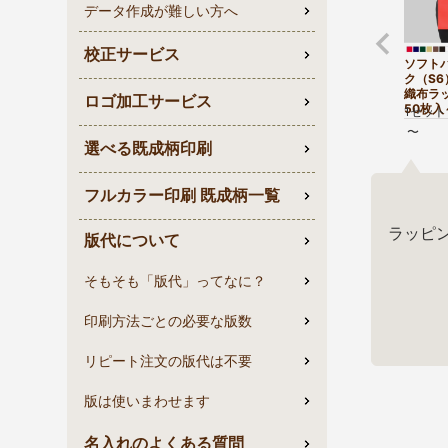
データ作成が難しい方へ
校正サービス
ソフト
ク（S
織布ラ
ロゴ加工サービス
50枚入
1セット
〜
選べる既成柄印刷
フルカラー印刷 既成柄一覧
ラッピ
版代について
そもそも「版代」ってなに？
印刷方法ごとの必要な版数
リピート注文の版代は不要
版は使いまわせます
名入れのよくある質問