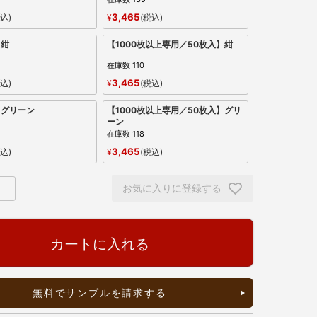
3,465
込
¥
税込
】紺
【1000枚以上専用／50枚入】紺
在庫数
110
3,465
込
¥
税込
】グリーン
【1000枚以上専用／50枚入】グリ
ーン
在庫数
118
3,465
込
¥
税込
お気に入りに登録する
カートに入れる
無料でサンプルを請求する