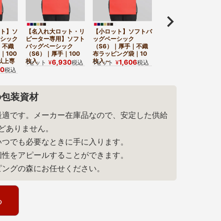
ト】ソ
【名入れ大ロット・リ
【小ロット】ソフトバ
シック
ピーター専用】ソフト
ッグベーシック
｜不織
バッグベーシック
（S6）｜厚手｜不織
｜100
（S6）｜厚手｜100
布ラッピング袋｜10
以上専
枚入
枚入～
6,930
1,606
1セット
¥
税込
1セット
¥
税込
30
税込
の包装資材
最適です。メーカー在庫品なので、安定した供給
どありません。
いつでも必要なときに手に入ります。
個性をアピールすることができます。
ピングの森にお任せください。
る