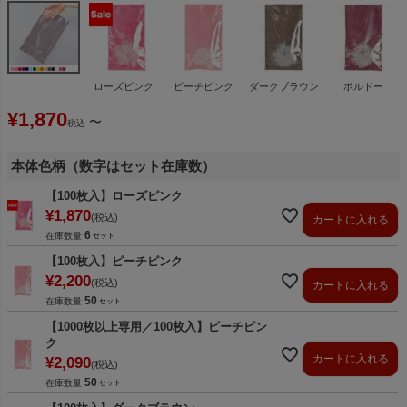
ローズピンク
ピーチピンク
ダークブラウン
ボルドー
¥
1,870
〜
税込
本体色柄（数字はセット在庫数）
【100枚入】ローズピンク
¥
1,870
税込
カートに入れる
6
在庫数量
【100枚入】ピーチピンク
¥
2,200
税込
カートに入れる
50
在庫数量
【1000枚以上専用／100枚入】ピーチピン
ク
カートに入れる
¥
2,090
税込
50
在庫数量