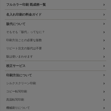
フルカラー印刷 既成柄一覧
名入れ印刷の料金ガイド
版代について
そもそも「版代」ってなに？
印刷方法ごとの必要な版数
リピート注文の版代は不要
版は使いまわせます
校正サービス
印刷方法について
シルクスクリーン印刷
コピー転写印刷
高温転写印刷
機械刷りについて