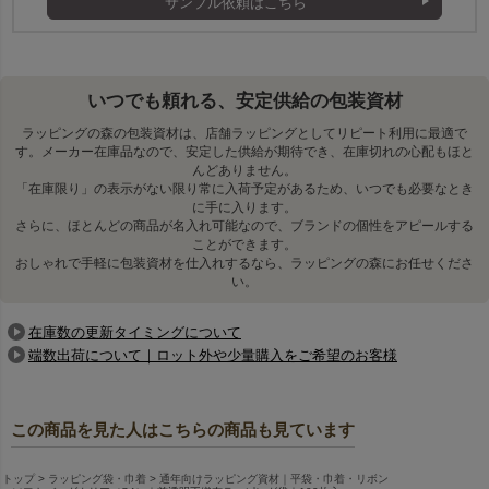
サンプル依頼はこちら
いつでも頼れる、安定供給の包装資材
ラッピングの森の包装資材は、店舗ラッピングとしてリピート利用に最適で
す。メーカー在庫品なので、安定した供給が期待でき、在庫切れの心配もほと
んどありません。
「在庫限り」の表示がない限り常に入荷予定があるため、いつでも必要なとき
に手に入ります。
さらに、ほとんどの商品が名入れ可能なので、ブランドの個性をアピールする
ことができます。
おしゃれで手軽に包装資材を仕入れするなら、ラッピングの森にお任せくださ
い。
在庫数の更新タイミングについて
端数出荷について｜ロット外や少量購入をご希望のお客様
この商品を見た人はこちらの商品も見ています
トップ
ラッピング袋・巾着
通年向けラッピング資材｜平袋・巾着・リボン