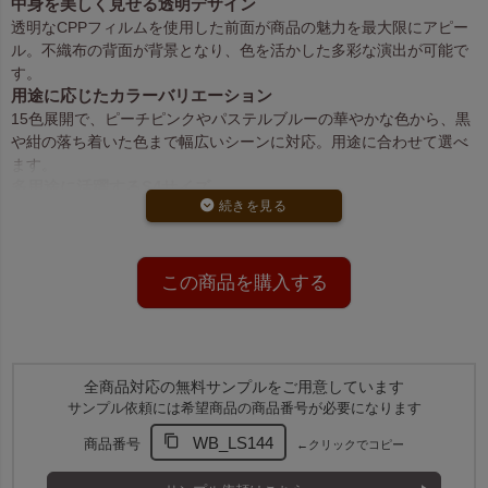
中身を美しく見せる透明デザイン
透明なCPPフィルムを使用した前面が商品の魅力を最大限にアピー
ル。不織布の背面が背景となり、色を活かした多彩な演出が可能で
す。
用途に応じたカラーバリエーション
15色展開で、ピーチピンクやパステルブルーの華やかな色から、黒
や紺の落ち着いた色まで幅広いシーンに対応。用途に合わせて選べ
ます。
多用途に活躍するS4サイズ
マドレーヌ4個分の容量で、お菓子、アクセサリー、フェイスタオル
や手袋など、さまざまなアイテムのラッピングに対応可能。5サイズ
展開で他サイズも選べます。
高品質な国産ギフトバッグ
この商品を購入する
日本製ならではの高い品質と美しい仕上がり。透明前面と不織布背
面の組み合わせで、見た目も実用性も優れています。
別売りの口留めアクセサリー一覧はこちら
全商品対応の無料サンプルをご用意しています
サンプル依頼には希望商品の商品番号が必要になります
WB_LS144
関連キーワード：ラッピング,平袋,無地,セール商品
商品番号
←クリックでコピー