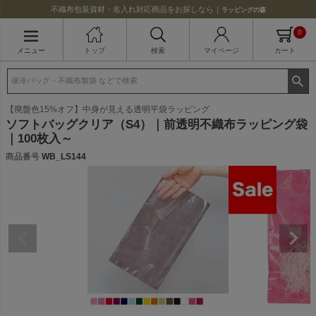
不織布包装資材・名入れ対応商品をお探しなら｜
ラッピングの森
0
メニュー
トップ
検索
マイページ
カート
【廃盤色15%オフ】中身が見える透明平袋ラッピング
ソフトバッグクリア（S4）｜前透明不織布ラッピング袋
｜100枚入～
商品番号
WB_LS144