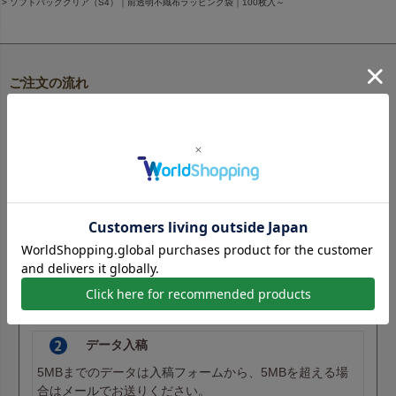
ソフトバッグクリア（S4）｜前透明不織布ラッピング袋｜100枚入～
ご注文の流れ
納期は商品や印刷方法により異なります。また、ご注文の数量や
加工内容によっても変動する場合がございますので、詳しくは各
商品ページをご確認ください。
印刷ありの場合
印刷なしの場合
注文・入金
ご注文は商品ページからお願いします。納期はご入金・入
稿完了日を基準に計算されます。
データ入稿
5MBまでのデータは
入稿フォーム
から、5MBを超える場
合は
メール
でお送りください。