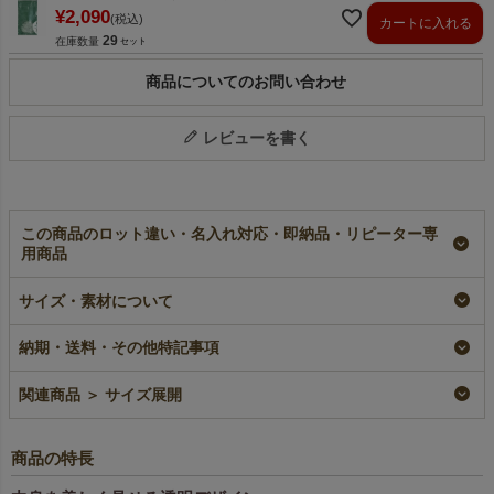
¥
2,090
税込
カートに入れる
29
在庫数量
商品についてのお問い合わせ
レビューを書く
この商品のロット違い・名入れ対応・即納品・リピーター専
用商品
【小ロット】ソフトバ
【名入れ大ロット】ソ
ソフトバッグクリア
ッグクリア（S4）｜
フトバッグクリア
（S4）｜前透明不織
サイズ・素材について
前透明不織布ラッピン
（S4）｜前透明不織
布ラッピング袋｜100
グ袋｜10枚入
布袋｜100枚入（1000
枚入～
納期・送料・その他特記事項
枚以上専用）
小ロット
即納品
大ロット名入れ
¥
1,100
税込
¥
1,870
税込
〜
関連商品 ＞ サイズ展開
¥
2,090
税込
商品の特長