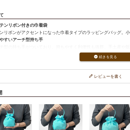
て
テンリボン付きの巾着袋
ンリボンがアクセントになった巾着タイプのラッピングバッグ。小
やすいアーチ型持ち手
チ型の持ち手がついており、持ちやすく利便性も抜群。手土産や販
で簡単ラッピング
けでラッピングが完成。誰でも手軽に美しく仕上げることができま
2個が入る小サイズ
ながら収納力のあるサイズ感で、お菓子やミニコスメなどのラッピ
レビューを書く
のカラーバリエーション
ウン、オレンジ、ピンク、ライトブルーの4色展開。シーンや用途
開
＆大口注文の選択が可能
の通常ロットに加え、1000枚入りの大口注文も対応。用途に応じた
開