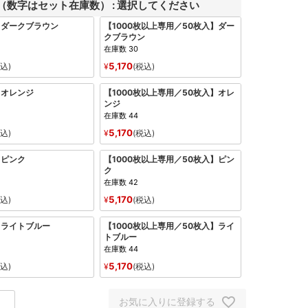
（数字はセット在庫数）
選択してください
】ダークブラウン
【1000枚以上専用／50枚入】ダー
クブラウン
在庫数
30
5,170
込
¥
税込
】オレンジ
【1000枚以上専用／50枚入】オレ
ンジ
在庫数
44
5,170
込
¥
税込
】ピンク
【1000枚以上専用／50枚入】ピン
ク
在庫数
42
5,170
込
¥
税込
】ライトブルー
【1000枚以上専用／50枚入】ライ
トブルー
在庫数
44
5,170
込
¥
税込
お気に入りに登録する