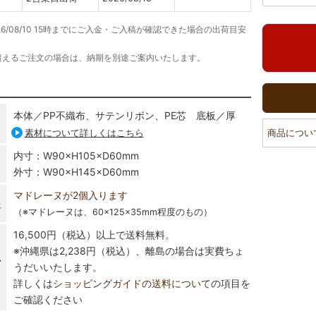
26/08/10 15時までにご入金・ご入稿が確認できた場合の出荷目安
超えるご注文の場合は、納期を別途ご案内いたします。
本体／PP不織布、サテンリボン、PE芯 底板／厚
素材について詳しくはこちら
商品につい
内寸：W90×H105×D60mm
外寸：W90×H145×D60mm
マドレーヌが2個入ります
報
（※マドレーヌは、60×125×35mm程度のもの）
16,500円（税込）以上で送料無料。
※沖縄県は2,238円（税込）、離島の場合は実費ちょ
い
うだいいたします。
詳しくは
ショッピングガイドの送料について
の項目を
ご確認ください