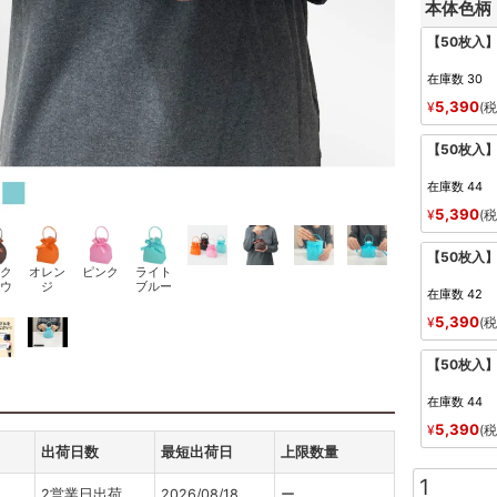
本体色柄
【50枚入
在庫数
30
5,390
¥
税
【50枚入
在庫数
44
5,390
¥
税
【50枚入
ク
オレン
ピンク
ライト
ウ
ジ
ブルー
在庫数
42
5,390
¥
税
【50枚入
在庫数
44
5,390
¥
税
出荷日数
最短出荷日
上限数量
2営業日出荷
2026/08/18
ー