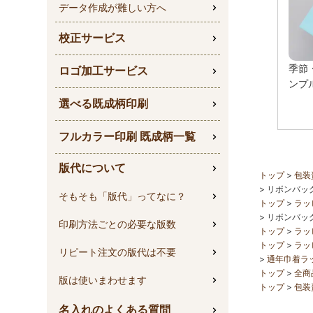
データ作成が難しい方へ
校正サービス
季節
ロゴ加工サービス
ンプ
選べる既成柄印刷
フルカラー印刷 既成柄一覧
版代について
トップ
包装
リボンバッ
そもそも「版代」ってなに？
トップ
ラッ
商品詳細
リボンバッ
印刷方法ごとの必要な版数
トップ
ラッ
トップ
ラッ
リピート注文の版代は不要
通年巾着ラ
トップ
全商
版は使いまわせます
トップ
包装
名入れのよくある質問