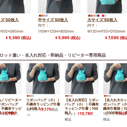
ズ 50枚入
中サイズ 50枚入
大サイズ 50枚入
内寸：
内寸：
H105×D60mm
110W×120H×80Dmm
W130×H155×D100mm
5,390
5,995
7,095
¥
(税込)
¥
(税込)
¥
(税
ロット違い・名入れ対応・即納品・リピーター専用商品
れ／リピーター
リボンバッグ（小）｜
【名入れ対応】リボン
【名入れ大ロッ
リボンバッグ
不織布ラッピング巾着
バッグ（小）｜不織布
ボンバッグ（小
｜不織布ラッピ
｜50枚入～
ラッピング巾着｜100
織布巾着袋｜1
5,170
1セット
¥
税込
｜100枚入
枚入
（1000枚以上
10,780
10,780
10,3
¥
1セット
¥
1セット
¥
〜
税込
税込