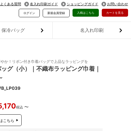
よくある質問
名入れ印刷ガイド
ショッピングガイド
お問い合わせ
入稿はこちら
カートを見る
ログイン
新規会員登録
保冷バッグ
名入れ印刷
華やか！リボン付き巾着バッグで上品なラッピングを
バッグ（小）｜不織布ラッピング巾着｜
～
B_LP039
5,170
〜
税込
はこちら