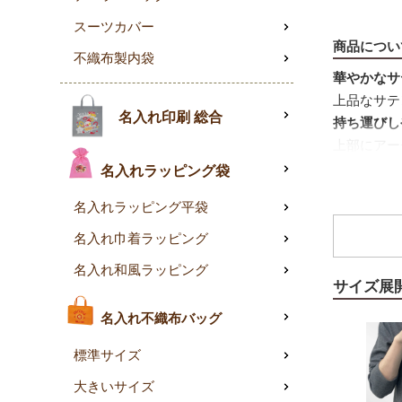
スーツカバー
商品につい
不織布製内袋
華やかなサ
上品なサテ
名入れ印刷 総合
持ち運びし
上部にアー
巾着タイプ
名入れラッピング袋
紐を引くだ
名入れラッピング平袋
マドレーヌ
コンパクト
名入れ巾着ラッピング
選べる4色
名入れ和風ラッピング
ダークブラ
サイズ展
通常ロット
名入れ不織布バッグ
50枚入り
標準サイズ
サイズ展
大きいサイズ