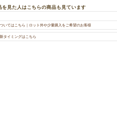
品を見た人はこちらの商品も見ています
ついてはこちら
｜ロット外や少量購入をご希望のお客様
新タイミングはこちら
カラーもご用意しております。 用途や中身に合わ
ふんわり
品の魅力をさらにアピールできます。
しゃれに