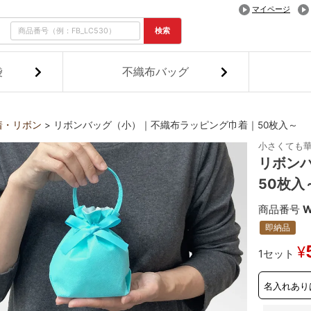
マイページ
検索
袋
不織布バッグ
着・リボン
リボンバッグ（小）｜不織布ラッピング巾着｜50枚入～
小さくても
リボン
50枚入
商品番号
W
即納品
¥
1セット
名入れあり