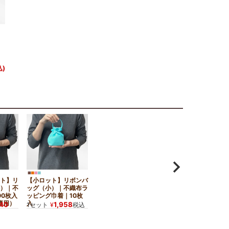
込)
ト】リ
【小ロット】リボンバ
）｜不
ッグ（小）｜不織布ラ
00枚入
ッピング巾着｜10枚
専用）
入
40
1,958
1セット
¥
税込