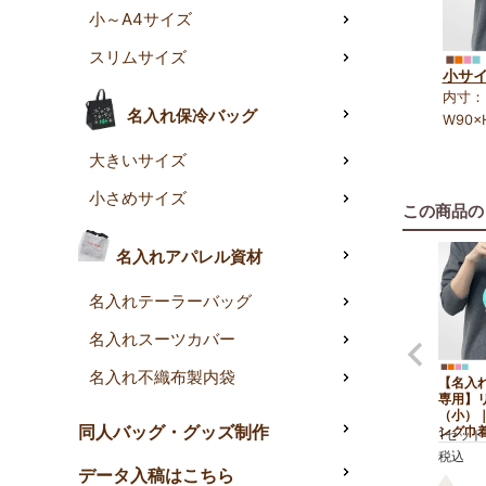
小～A4サイズ
スリムサイズ
小サイ
内寸：
名入れ保冷バッグ
W90×
大きいサイズ
小さめサイズ
この商品の
名入れアパレル資材
名入れテーラーバッグ
名入れスーツカバー
商品詳細
名入れ不織布製内袋
【名入
専用】
（小）
同人バッグ・グッズ制作
ング巾着
1セット
税込
データ入稿はこちら