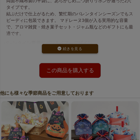
両面不織布製の平袋に、あらかじめ二つ折りリボンが通った2穴
タイプです。
結ぶだけで仕上がるため、繁忙期のバレンタインシーズンでもス
ピーディに包装できます。 マドレーヌ3個が入る実用的な容量
で、アロマ雑貨・焼き菓子セット・ジャム瓶などのギフトにも最
適です。
バレンタイン専用リボン＆ベアーデザイン
ピンク色のリボンには「バレンタインデー」「Valentine Day」
のロゴ入り。
さらに可愛いクマのイラストが映えるデザインで、季節感ばっち
この商品を購入する
りのラッピングが完成します。
チョコレートやお菓子のプレゼントにぴったりの限定仕様です。
安心の日本製クオリティ
他にも様々な季節商品をご用意しております
国産不織布を使用し、軽くて扱いやすく、しっかりとした質感が
魅力。
プレゼントを上品に見せる、店舗用にもイベント用にも重宝する
ラッピング袋です。