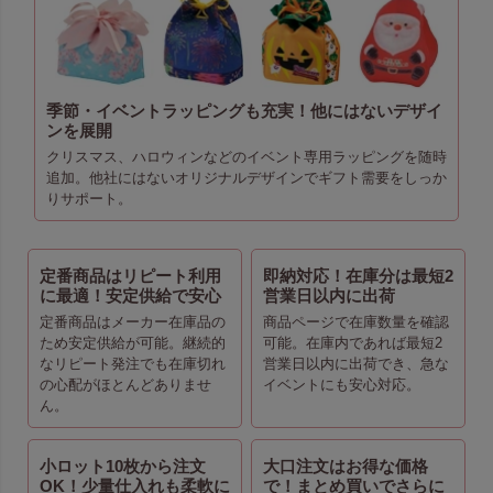
季節・イベントラッピングも充実！他にはないデザイ
ンを展開
クリスマス、ハロウィンなどのイベント専用ラッピングを随時
追加。他社にはないオリジナルデザインでギフト需要をしっか
りサポート。
定番商品はリピート利用
即納対応！在庫分は最短2
に最適！安定供給で安心
営業日以内に出荷
定番商品はメーカー在庫品の
商品ページで在庫数量を確認
ため安定供給が可能。継続的
可能。在庫内であれば最短2
なリピート発注でも在庫切れ
営業日以内に出荷でき、急な
の心配がほとんどありませ
イベントにも安心対応。
ん。
小ロット10枚から注文
大口注文はお得な価格
OK！少量仕入れも柔軟に
で！まとめ買いでさらに