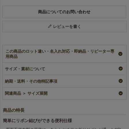
商品についてのお問い合わせ
レビューを書く
この商品のロット違い・名入れ対応・即納品・リピーター専
用商品
【バレンタイン】てま
【バレンタイン】巾着
【春ギフト】小判抜き
サイズ・素材について
り巾着 ハート柄｜不
（特小）赤色ハート柄
バッグ（ミニ）スプリ
織布ラッピング袋｜20
｜不織布ラッピング袋
ング柄｜不織布ラッピ
枚入～
｜20枚入～
ング袋｜20枚入～
納期・送料・その他特記事項
即納品
即納品
即納品
¥
1,782
¥
2,618
¥
792
税込
〜
税込
〜
税込
〜
関連商品 ＞ サイズ展開
商品の特長
簡単にリボン結びができる便利仕様