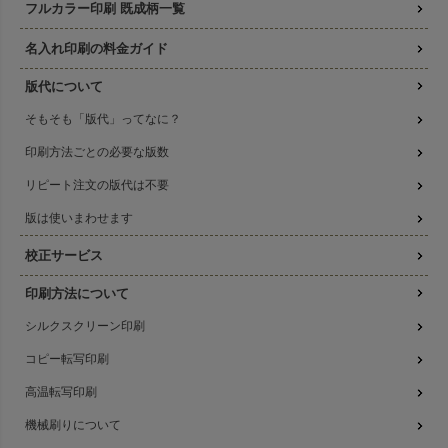
フルカラー印刷 既成柄一覧
名入れ印刷の料金ガイド
版代について
そもそも「版代」ってなに？
印刷方法ごとの必要な版数
リピート注文の版代は不要
版は使いまわせます
校正サービス
印刷方法について
シルクスクリーン印刷
コピー転写印刷
高温転写印刷
機械刷りについて