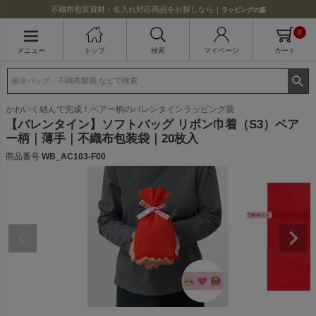
不織布包装資材・名入れ対応商品をお探しなら｜
ラッピングの森
0
メニュー
トップ
検索
マイページ
カート
かわいく結んで完成！ベアー柄のバレンタインラッピング袋
【バレンタイン】ソフトバッグ リボン巾着（S3）ベア
ー柄｜薄手｜不織布包装袋｜20枚入
商品番号
WB_AC103-F00