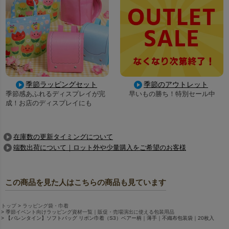
季節ラッピングセット
季節のアウトレット
季節感あふれるディスプレイが完
早いもの勝ち！特別セール中
成！お店のディスプレイにも
在庫数の更新タイミングについて
端数出荷について｜ロット外や少量購入をご希望のお客様
この商品を見た人はこちらの商品も見ています
トップ
ラッピング袋・巾着
季節イベント向けラッピング資材一覧｜販促・売場演出に使える包装用品
【バレンタイン】ソフトバッグ リボン巾着（S3）ベアー柄｜薄手｜不織布包装袋｜20枚入