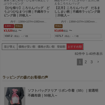
裏表で楽しめる！ひな祭り限定どう
縁起モチーフでにぎやか！正月に映
ぶつラッピング
えるころりんバッグ
【ひな祭り】ころりんバッグ ど
【正月】ころりんバッグ だるま
うぶつひなまつり柄｜不織布ラッ
ししまい柄｜不織布ラッピング袋
ピング袋｜20枚入～
｜20枚入～
内寸：138W×107H×108Dmm
内寸：138W×107H×108Dmm
外寸：144W×158H×114Dmm
外寸：144W×158H×114Dmm
在庫限り
即納品
即納品
〜
〜
¥
3,520
¥
3,608
税込
税込
¥
167.2
¥
171.7
（税込）～ ⁄ 1枚
（税込）～ ⁄ 1枚
並び替え
価格が安い順
価格が高い順
登録順
おすすめ順
82
件中
1
-
40
件表示
1
2
3
ラッピングの森のお客様の声
ソフトバッグクリア リボン巾着（S5）｜前透明
不織布袋｜50枚入～