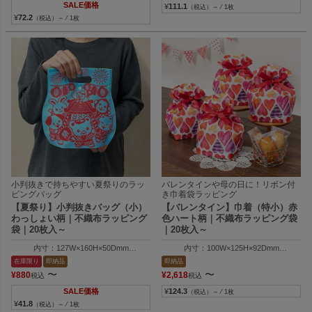
外寸：257W×210H×70Dmm
SALE価格
¥
111.1
（税込）～ ⁄ 1枚
※祭レッド・祭ブルー・赤（鈴）・青（鈴
¥
72.2
（税込）～ ⁄ 1枚
小判抜きで持ちやすい夏祭りのラッ
バレンタインや母の日に！リボン付
ピングバッグ
き巾着袋ラッピング
【夏祭り】小判抜きバッグ（小）
【バレンタイン】巾着（特小）赤
わっしょい柄｜不織布ラッピング
色ハート柄｜不織布ラッピング袋
袋｜20枚入～
｜20枚入～
内寸：127W×160H×50Dmm
内寸：100W×125H×92Dmm
外寸：165W×222H×50Dmm
外寸：100W×190H×100Dmm
在庫限り
即納品
即納品
〜
〜
¥
880
¥
2,618
税込
税込
SALE価格
¥
124.3
（税込）～ ⁄ 1枚
¥
41.8
（税込）～ ⁄ 1枚