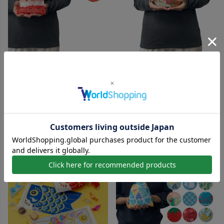
冬ギフトに！使いやすい冬の柄 平袋
結ぶだけで、和の上質ラッピングが
ラッピング
完成
【クリスマス】ソフトバッグ
【冬ギフト】タイパックFP（S）
FP（S4） クリスマス柄｜不織
吉祥柄｜不織布製あずま袋｜20枚
布ラッピング袋｜20枚入
入
170W×300Hmm
内寸：120W×115H×80Dmm
外寸：120W×130H×80Dmm
即納品
即納品
¥
1,474
税込
¥
1,760
税込
SALE価格
SALE価格
¥
73.7
（税込）～ ⁄ 1枚
¥
88
（税込）～ ⁄ 1枚