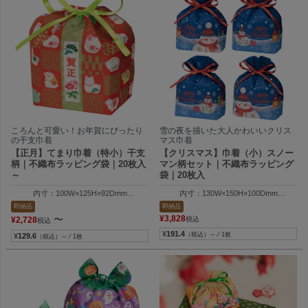
ころんと可愛い！お年賀にぴったり
雪の夜を描いた大人かわいいクリス
の干支巾着
マス巾着
【正月】てまり巾着（特小）干支
【クリスマス】巾着（小）スノー
柄｜不織布ラッピング袋｜20枚入
マン柄セット｜不織布ラッピング
～
袋｜20枚入
内寸：100W×125H×92Dmm
内寸：130W×150H×100Dmm
外寸：110W×150H×100Dmm
外寸：130W×215H×100Dmm
即納品
即納品
〜
¥
3,828
¥
2,728
税込
税込
¥
191.4
（税込）～ ⁄ 1枚
¥
129.6
（税込）～ ⁄ 1枚