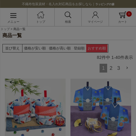
不織布包装資材・名入れ対応商品をお探しなら｜
ラッピングの森
0
メニュー
トップ
検索
マイページ
カート
トップ
商品一覧
商品一覧
並び替え
価格が安い順
価格が高い順
登録順
おすすめ順
82
件中
1
-
40
件表示
1
2
3