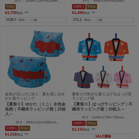
内寸：100W×125H×92Dmm
内寸：95W×150H×60Dmm
外寸：100W×150H×100Dmm
外寸：95W×240H×60Dmm
即納品
在庫限り
即納品
〜
〜
¥
2,750
¥
1,496
税込
税込
¥
130.7
¥
71.1
（税込）～ ⁄ 1枚
（税込）～ ⁄ 1枚
金魚が涼しげに泳ぐ、夏を感じるゆ
夏祭りの気分を盛り上げるはっぴ型
かた風ラッピング
ラッピング袋
【夏祭り】ゆかた（ミニ）水色金
【夏祭り】はっぴラッピング｜不
魚柄｜不織布ラッピング袋｜20枚
織布ラッピング袋｜20枚入～
入～
内寸：116W×175H×70Dmm
外寸：257W×210H×70Dmm
内寸：96W×141H×80Dmm
在庫限り
即納品
※つなぎ柄／白・市松柄／ピンク・古典つ
外寸：242W×141H×80Dmm
在庫限り
即納品
〜
¥
2,332
税込
〜
¥
1,518
税込
内寸：118W×176H×70Dmm
SALE価格