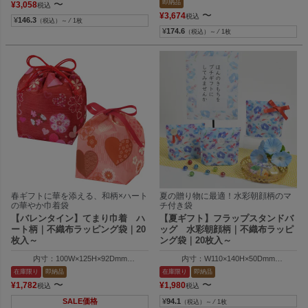
即納品
〜
¥
3,058
税込
〜
¥
3,674
税込
¥
146.3
（税込）～ ⁄ 1枚
¥
174.6
（税込）～ ⁄ 1枚
春ギフトに華を添える、和柄×ハート
夏の贈り物に最適！水彩朝顔柄のマ
の華やか巾着袋
チ付き袋
【バレンタイン】てまり巾着 ハ
【夏ギフト】フラップスタンドバ
ート柄｜不織布ラッピング袋｜20
ッグ 水彩朝顔柄｜不織布ラッピ
枚入～
ング袋｜20枚入～
内寸：100W×125H×92Dmm
内寸：W110×140H×50Dmm
外寸：100W×150H×100Dmm
外寸 ：110W×140H×50Dmm
在庫限り
即納品
在庫限り
即納品
〜
〜
¥
1,782
¥
1,980
税込
税込
SALE価格
¥
94.1
（税込）～ ⁄ 1枚