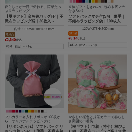
夏らしさが一目で伝わる、涼感たっ
立体ギフトをきれいに包める底マチ
ぷりラッピング
付きS4袋
【夏ギフト】金魚鉢バッグFP｜不
ソフトバッグマチ付(S4)｜薄手｜
織布ラッピング袋｜20枚入～
不織布ラッピング袋｜100枚入
120W×275H×50D mm
内寸：100W×118H×70Dmm
外寸：124W×180H×70Dmm
加工品
即納品
¥
8,140
税込
¥
2,640
税込
¥
81.4
（税込）～ ⁄ 1枚
¥
6.6
（税込）～ ⁄ 1枚
フルカラー名入れリボンが100枚か
やさしい桜色と抹茶カラーで春らし
ら！オリジナルラッピングに
さ満開の巾着袋
【リボン名入れ】ソフトバッグ リ
【桜ギフト】巾着（特小）桜びよ
ボン巾着（S4）｜薄手｜不織布包
り柄｜不織布ラッピング袋｜20枚