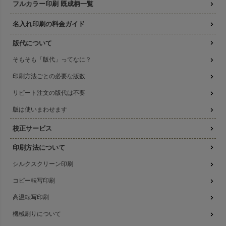
フルカラー印刷 既成柄一覧
名入れ印刷の料金ガイド
版代について
そもそも「版代」ってなに？
印刷方法ごとの必要な版数
リピート注文の版代は不要
版は使いまわせます
校正サービス
印刷方法について
シルクスクリーン印刷
コピー転写印刷
高温転写印刷
機械刷りについて