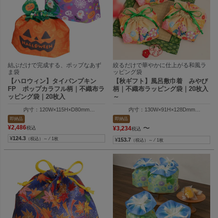
結ぶだけで完成する、ポップなあず
絞るだけで華やかに仕上がる和風ラ
ま袋
ッピング袋
【ハロウィン】タイパンプキン
【秋ギフト】風呂敷巾着 みやび
FP ポップカラフル柄｜不織布ラ
柄｜不織布ラッピング袋｜20枚入
ッピング袋｜20枚入
～
内寸：120W×115H×D80mm
内寸：130W×91H×128Dmm
外寸：120W×130H×D80mm
外寸：130W×110H×128Dmm
即納品
即納品
¥
2,486
〜
税込
¥
3,234
税込
¥
124.3
（税込）～ ⁄ 1枚
¥
153.7
（税込）～ ⁄ 1枚