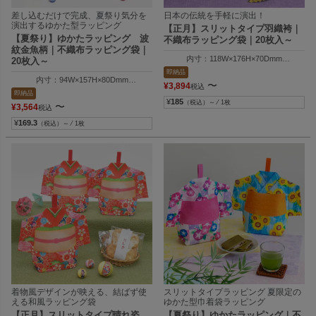
差し込むだけで完成、夏祭り気分を
日本の伝統を手軽に演出！
演出するゆかた型ラッピング
【正月】スリットタイプ羽織袴｜
【夏祭り】ゆかたラッピング 波
不織布ラッピング袋｜20枚入～
紋金魚柄｜不織布ラッピング袋｜
内寸：118W×176H×70Dmm
20枚入～
外寸：257W×210H×70Dmm
即納品
内寸：94W×157H×80Dmm
〜
¥
3,894
税込
外寸：257W×190H×8DGmm
即納品
¥
185
（税込）～ ⁄ 1枚
〜
¥
3,564
税込
¥
169.3
（税込）～ ⁄ 1枚
着物風デザインが映える、結ばず使
スリットタイプラッピング 夏限定の
える和風ラッピング袋
ゆかた型巾着袋ラッピング
【正月】スリットタイプ晴れ姿
【夏祭り】ゆかたラッピング｜不