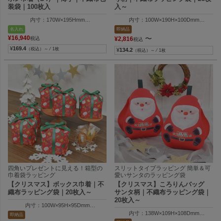
装袋｜100枚入
入～
内寸：170W×195Hmm
内寸：100W×190H×100Dmm
外寸：170W×300Hmm
外寸：100W×125H×92Dmm
名入れ
即納品
リボン幅：15mm
¥
16,940
〜
税込
¥
2,816
税込
¥
169.4
（税込）～ ⁄ 1枚
¥
134.2
（税込）～ ⁄ 1枚
四角いプレゼントに見える！箱型の
スリットタイプラッピング 簡単＆可
巾着袋ラッピング
愛いサンタのラッピング袋
【クリスマス】ボックス巾着｜不
【クリスマス】ころりんバッグ
織布ラッピング袋｜20枚入～
サンタ柄｜不織布ラッピング袋｜
20枚入～
内寸：100W×95H×95Dmm
外寸：100W×160H×100Dmm
内寸：138W×109H×108Dmm
即納品
外寸：144W×166H×114Dmm