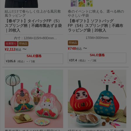
結ぶだけで春らしく仕上がる風呂敷
春のイベントに映える、選べる柄の
風ラッピング
やさしい平袋
【春ギフト】タイパックFP（S）
【春ギフト】ソフトバッグ
スプリング柄｜不織布製あずま袋
FP（S4）スプリング柄｜不織布
｜20枚入
ラッピング袋｜20枚入
170W×300Hmm
内寸：120W×115H×80Dmm
外寸：120W×130H×80Dmm
即納品
在庫限り
即納品
〜
¥
748
〜
税込
¥
2,112
税込
SALE価格
SALE価格
¥
37.4
（税込）～ ⁄ 1枚
¥
105.6
（税込）～ ⁄ 1枚