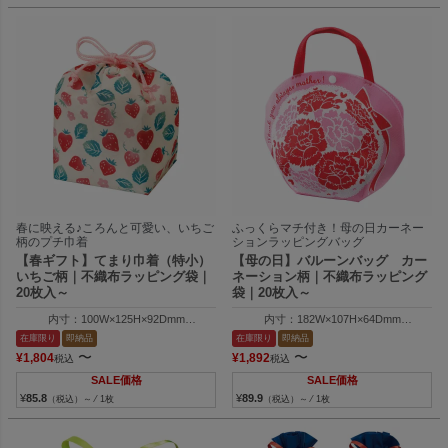
春に映える♪ころんと可愛い、いちご
ふっくらマチ付き！母の日カーネー
柄のプチ巾着
ションラッピングバッグ
【春ギフト】てまり巾着（特小）
【母の日】バルーンバッグ カー
いちご柄｜不織布ラッピング袋｜
ネーション柄｜不織布ラッピング
20枚入～
袋｜20枚入～
内寸：100W×125H×92Dmm
内寸：182W×107H×64Dmm
外寸：100W×150H×100Dmm
外寸：210W×163H×64Dmm
在庫限り
即納品
在庫限り
即納品
〜
〜
¥
1,804
¥
1,892
税込
税込
SALE価格
SALE価格
¥
85.8
¥
89.9
（税込）～ ⁄ 1枚
（税込）～ ⁄ 1枚