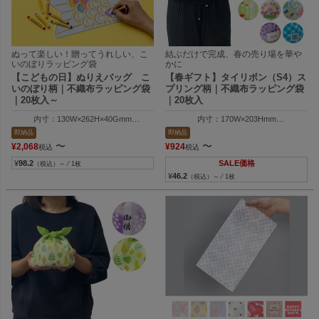
ぬって楽しい！贈ってうれしい、こ
結ぶだけで完成、春の売り場を華や
いのぼりラッピング袋
かに
【こどもの日】ぬりえバッグ こ
【春ギフト】タイリボン（S4）ス
いのぼり柄｜不織布ラッピング袋
プリング柄｜不織布ラッピング袋
｜20枚入～
｜20枚入
内寸：130W×262H×40Gmm
内寸：170W×203Hmm
外寸：130W×300H×40Gmm
外寸：170W×300Hmm
即納品
即納品
〜
〜
¥
2,068
¥
924
税込
税込
¥
98.2
SALE価格
（税込）～ ⁄ 1枚
¥
46.2
（税込）～ ⁄ 1枚