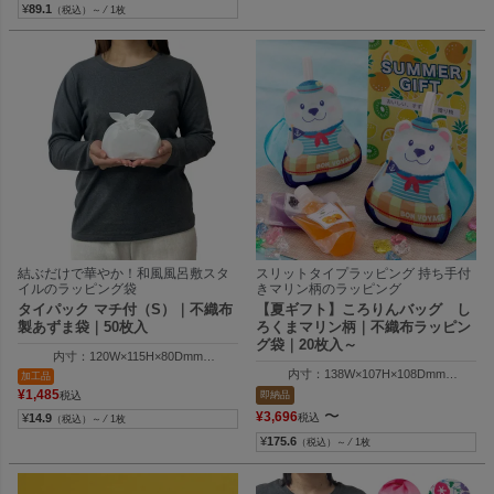
¥
89.1
（税込）～ ⁄ 1枚
結ぶだけで華やか！和風風呂敷スタ
スリットタイプラッピング 持ち手付
イルのラッピング袋
きマリン柄のラッピング
タイパック マチ付（S）｜不織布
【夏ギフト】ころりんバッグ し
製あずま袋｜50枚入
ろくまマリン柄｜不織布ラッピン
グ袋｜20枚入～
内寸：120W×115H×80Dmm
外寸：120W×130H×80Dmm
内寸：138W×107H×108Dmm
加工品
納品時の全長：280Hmm
外寸：144W×158H×114Dmm
¥
1,485
即納品
税込
〜
¥
3,696
税込
¥
14.9
（税込）～ ⁄ 1枚
¥
175.6
（税込）～ ⁄ 1枚