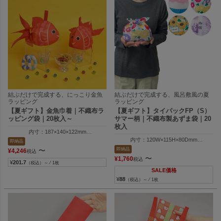
結ぶだけで完成する、にっこり金魚
結ぶだけで完成する、風呂敷風の夏
ラッピング
ラッピング
【夏ギフト】金魚巾着｜不織布ラ
【夏ギフト】タイパックFP（S）
ッピング袋｜20枚入～
サマー柄｜不織布製あずま袋｜20
枚入
内寸：187×140×122mm
外寸：332×140×122mm
内寸：120W×115H×80Dmm
即納品
外寸：120W×130H×80Dmm
即納品
〜
¥
4,246
税込
〜
¥
1,760
税込
¥
201.7
（税込）～ ⁄ 1枚
SALE価格
¥
88
（税込）～ ⁄ 1枚