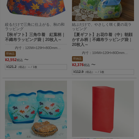
絞るだけで三角に仕上がる、秋の和
結ぶだけで、やさしく咲く夏の花ラ
ラッピング
ッピング
【秋ギフト】三角巾着 紅葉柄｜
【夏ギフト】お花巾着（中）朝顔
不織布ラッピング袋｜20枚入～
かすみ柄｜不織布ラッピング袋｜
20枚入～
内寸：120W×129H×80Dmm
外寸：120W×147H×80Dmm
内寸：104W×120H×80Dmm
即納品
外寸：104W×136H×80Dmm
即納品
〜
¥
2,552
税込
〜
¥
2,376
税込
¥
121.2
（税込）～ ⁄ 1枚
¥
112.9
（税込）～ ⁄ 1枚