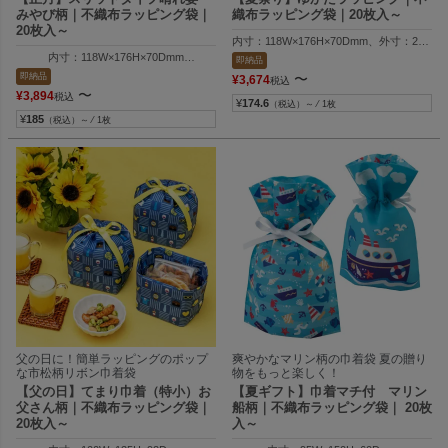
みやび柄｜不織布ラッピング袋｜
織布ラッピング袋｜20枚入～
20枚入～
内寸：118W×176H×70Dmm、外寸：257W×2
※ひまわり縞柄、朝顔市松柄
内寸：118W×176H×70Dmm
即納品
外寸：257W×210H×70Dmm
即納品
〜
¥
3,674
税込
内寸：116W×176H×70Dmm、外寸：257W×2
〜
¥
3,894
税込
※朝顔柄
¥
174.6
（税込）～ ⁄ 1枚
¥
185
（税込）～ ⁄ 1枚
父の日に！簡単ラッピングのポップ
爽やかなマリン柄の巾着袋 夏の贈り
な市松柄リボン巾着袋
物をもっと楽しく！
【父の日】てまり巾着（特小）お
【夏ギフト】巾着マチ付 マリン
父さん柄｜不織布ラッピング袋｜
船柄｜不織布ラッピング袋｜ 20枚
20枚入～
入～