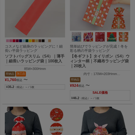
コスメなど細身のラッピングに！細
簡単結びでラッピングが完成！冬を
長い平袋ラッピング
彩る柄の平袋ラッピング
ソフトバッグスリム（S4）｜薄手
【冬ギフト】タイリボン（S4）ウ
｜細長いラッピング袋｜100枚入
ィンター柄｜不織布ラッピング袋
｜20枚入
85W×300Hmm
加工品
内寸：170W×203Hmm
即納品
外寸：170W×300Hmm
〜
¥
1,760
即納品
税込
〜
¥
924
税込
¥
35.2
（税込）～ ⁄ 1枚
SALE価格
¥
46.2
（税込）～ ⁄ 1枚