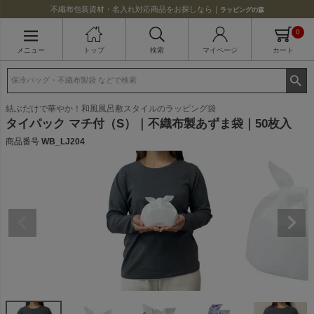
不織布包装資材・名入れ対応商品をお探しなら｜
ラッピングの森
0
メニュー
トップ
検索
マイページ
カート
結ぶだけで華やか！和風風呂敷スタイルのラッピング袋
タイパック マチ付（S）｜不織布製あずま袋｜50枚入
商品番号
WB_LJ204