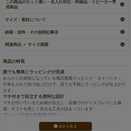
この商品のロット違い・名入れ対応・即納品・リピーター専
用商品
【全面印刷】タイパッ
タイパック（S4）｜
タイパック（S5）｜
サイズ・素材について
ク マチ付きFP（S）｜
薄手｜不織布製あずま
薄手｜不織布製あずま
不織布製あずま袋｜
袋｜50枚入～
袋｜50枚入～
100枚入
加工品
加工品
納期・送料・その他特記事項
全面印刷
¥
3,520
¥
4,840
税込
〜
税込
〜
¥
2,970
税込
関連商品 ＞ サイズ展開
商品の特長
誰でも簡単にラッピングが完成
あらかじめ袋状になっている風呂敷風ラッピング「タイパック」。
中身を入れて紐で結ぶだけで、誰でも手軽にラッピングが仕上がり
ます。
マチ付きで自立する便利な設計
マチが付いているため袋が自立し、店舗でのディスプレイにも最
適。ギフトを美しく見せる工夫が詰まっています。
アレンジ自由な白無地デザイン
シンプルな白無地のデザインなので、掛け紙やタグを追加してオリ
ジナルラッピングを楽しむことが可能。多用途に活用できます。