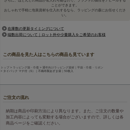
さらに、ほとんどの商品が名入れ可能なので、ブランドの個性をアピールする
ことができます。
おしゃれで手軽に包装資材を仕入れするなら、ラッピングの森にお任せくださ
い。
在庫数の更新タイミングについて
端数出荷について｜ロット外や少量購入をご希望のお客様
この商品を見た人はこちらの商品も見ています
トップ
ラッピング袋・巾着
通年向けラッピング資材｜平袋・巾着・リボン
タイパック マチ付（S）｜不織布製あずま袋｜50枚入
ご注文の流れ
納期は商品や印刷方法により異なります。また、ご注文の数量や
加工内容によっても変動する場合がございますので、詳しくは各
商品ページをご確認ください。