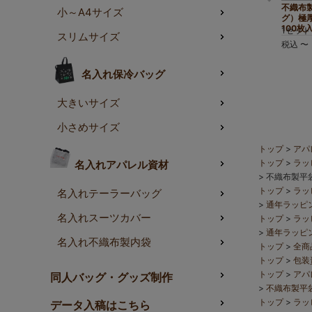
おすすめで
不織布
小～A4サイズ
グ）極厚
100枚
1セット
スリムサイズ
税込
〜
名入れ保冷バッグ
大きいサイズ
小さめサイズ
トップ
アパ
トップ
ラッ
名入れアパレル資材
不織布製平袋
トップ
ラッ
名入れテーラーバッグ
通年ラッピ
名入れスーツカバー
トップ
ラッ
通年ラッピ
名入れ不織布製内袋
トップ
全商
トップ
包装
トップ
アパ
同人バッグ・グッズ制作
不織布製平
トップ
ラッ
データ入稿はこちら