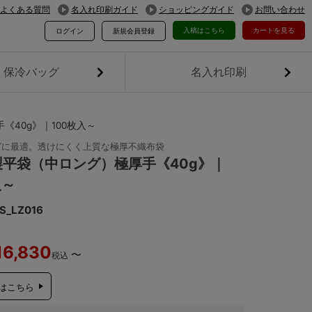
よくある質問
名入れ印刷ガイド
ショッピングガイド
お問い合わせ
入稿はこちら
カートを見る
ログイン
新規会員登録
保冷バッグ
名入れ印刷
40g》｜100枚入～
グに最適。透けにくく上質な極厚不織布袋
製平袋（中ロング）極厚手《40g》｜
入～
S_LZ016
16,830
〜
税込
はこちら