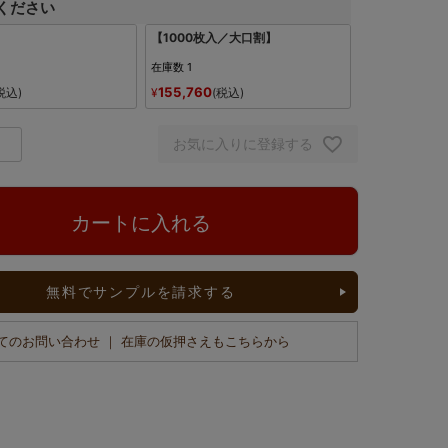
ください
】
【1000枚入／大口割】
在庫数
1
155,760
税込
¥
税込
お気に入りに登録する
カートに入れる
無料でサンプルを請求する
てのお問い合わせ ｜ 在庫の仮押さえもこちらから