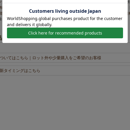
ング袋 厚みで選ぶ：厚み40g
不織布製平袋（中ロング）極厚手《40g》｜100
布製ラッピング資材・袋の新商品一覧
不織布製平袋（中ロング）極厚手《40g》｜
資材の使い方・選び方特集
大量買いで安い！不織布ラッピング袋・業務用包装資
（中ロング）極厚手《40g》｜100枚入～
品を見た人はこちらの商品も見ています
ついてはこちら
｜ロット外や少量購入をご希望のお客様
新タイミングはこちら