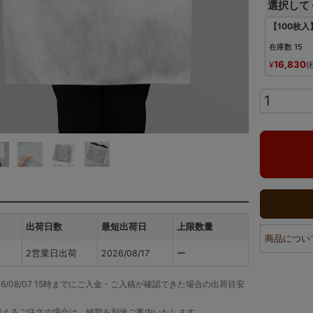
選択して
【100枚入
在庫数
15
16,830
¥
出荷日数
最短出荷日
上限数量
商品につい
2営業日出荷
2026/08/17
ー
26/08/07 15時までにご入金・ご入稿が確認できた場合の出荷目安
超えるご注文の場合は、納期を別途ご案内いたします。