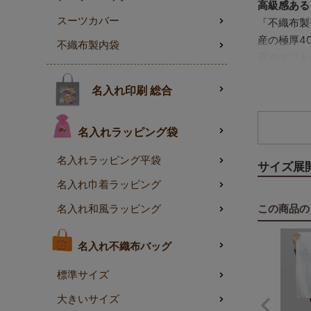
高級感ある
スーツカバー
「不織布製
産の極厚4
不織布製内袋
器やギフト
透けにくく
名入れ印刷 総合
40gの厚
ブランディ
しっかりと
名入れラッピング袋
国内
名入れラッピング平袋
長期
サイズ展
極厚
名入れ巾着ラッピング
お客様の声
この商品の
名入れ和風ラッピング
「しっかり
材として、
名入れ不織布バッグ
選べるロッ
100
標準サイズ
100
大きいサイズ
ロングサイ