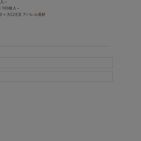
枚入～
100枚入～
材
大口注文 アパレル資材