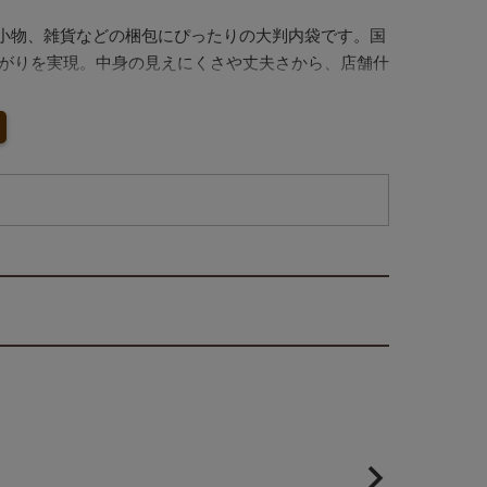
革小物、雑貨などの梱包にぴったりの大判内袋です。国
上がりを実現。中身の見えにくさや丈夫さから、店舗什
高単価商品のパッケージにも最適で、「袋まで丁寧に」
本製品。実用性と見た目を兼ね備えたラッピング資
品の保護にも、ワンランク上の品質をお求めの方に