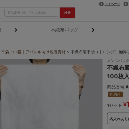
マイページ
検索
袋
不織布バッグ
・平袋・巾着｜アパレル向け包装資材
不織布製平袋（中ロング）極厚手《
メンズバッ
不織布
100枚
商品番号
A
即納品
¥
1セット
名入れあり