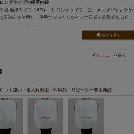
ロングタイプの極厚内袋
平袋 極厚タイプ（40g） 中 ロングタイプ」は、メンズバッグや
0g不織布を使用し、厚手ながらもしなやかな質感で高級感ある仕
包装としても重宝されています。
、ブランディング効果も抜群
みで透け感を抑えつつ、商品を上品に魅せられる素材感。保管用や
ングを行いたいシーンに最適です。
した国産品質
レビューを書く
メーカー製の高品質素材を使用
保管にも耐える耐久性と通気性
開
生地による適度なハリとしなやかさ
から誕生したシリーズ
ロット違い・名入れ対応・即納品・リピーター専用商品
した不織布で、極厚の平袋が欲しい」とのお声を受けて開発された
繰り返し選ばれています。
ト数と割引制度
枚入と1000枚入の2種をご用意
0枚以上のご注文で大口割引が適用されます
ズならではの汎用性と高級感を両立した一枚。ラッピングにも、商