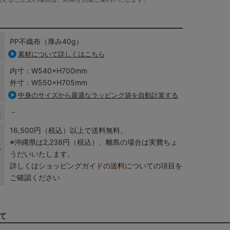
PP不織布（厚み40g）
素材について詳しくはこちら
内寸：W540×H700mm
外寸：W550×H705mm
中身のサイズから最適なラッピング袋を自動計算する
－
報
16,500円（税込）以上で送料無料。
※沖縄県は2,238円（税込）、離島の場合は実費ちょ
い
うだいいたします。
詳しくは
ショッピングガイドの送料について
の項目を
ご確認ください
て