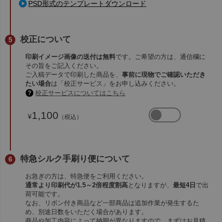
PSD形式のテンプレートダウンロード
校正について
印刷イメージ画像の送付は無料
です。ご希望の方は、通信欄に
その旨をご記入ください。
ご入稿データで印刷した商品を、
事前に現物でご確認いただき
たい場合
は「校正サービス」をお申し込みください。
校正サービスについてはこちら
1,100
¥
（税込）
特急シルク手刷り便について
お急ぎの方は、特急便をご利用ください。
通常より印刷代が1.5～2倍程度割高
となりますが、
最短4日
で出
荷可能です。
なお、リボン付き商品など一部商品は追加作業が発生するた
め、別途日数をいただく場合があります。
商品や加工内容によって納期が異なりますので、まずはお見積