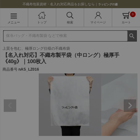
不織布包装資材・名入れ対応商品をお探しなら｜
ラッピングの森
0
メニュー
トップ
検索
マイページ
カート
上質を包む、極厚ロング仕様の不織布袋
【名入れ対応】不織布製平袋（中ロング）極厚手
《40g》｜100枚入
商品番号
nAS_LZ016