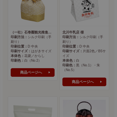
（一社）石巻圏観光推進機構様
北川牛乳店 様
印刷方法：
シルク印刷（手
印刷方法：
シルク印刷（手
刷り）
刷り）
印刷位置：
D 中央
印刷位置：
D 中央
印刷サイズ：
はがきサイズ
印刷サイズ：
片面2色／B5サ
本体色：
花菱／からし
イズ
印刷色：
白（No.2）
本体色：
白
印刷色：
黒（No.1）・朱
（No.5）
商品ページへ
商品ページへ