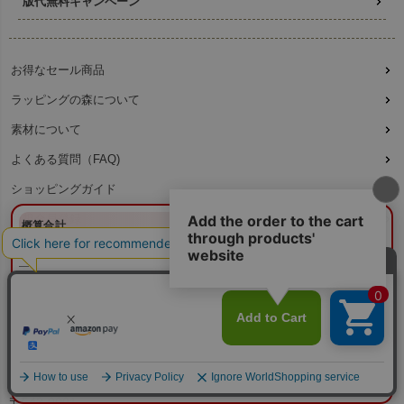
版代無料キャンペーン
お得なセール商品
ラッピングの森について
素材について
よくある質問（FAQ)
ショッピングガイド
新規会員登録
¥0
概算合計
閉じる
特定商取引法に基づく表記
納期目安：
—
—
プライバシーポリシー
数量：
—
本体色：
—
印刷位置：
選択してください
印刷サイズ：
—
不織布ガイド｜選び方・使い方記事まとめ
印刷色：
—
2色目：
2色印刷をしない
本体代：
¥0
特集ページ 一覧
印刷代：
¥0
版代：
¥0
校正：
¥0
株式会社 テンネット
※送料は未反映
〒543-0001