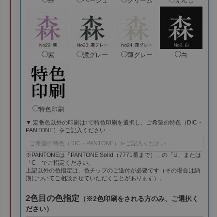
茶
ベージュ
クリーム
えんじ
紫
濃グレー
薄グレー
白
特色印刷
▼ 定番色以外の印刷は↑で特色印刷を選択し、ご希望の特色（DIC・
PANTONE）をご記入ください
※PANTONEは「PANTONE Solid（7771番まで）」の「U」または
「C」でご指定ください。
上記以外の色指定は、色チップのご送付が必要です（その場合は納
期についてご相談させていただくことがあります）。
2色目の色指定
（※2色印刷をされる方のみ、ご選択く
ださい）