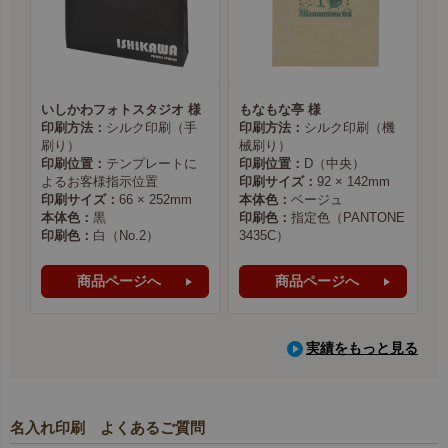
いしかわフォトスタジオ 様
もなもな亭 様
印刷方法：
シルク印刷（手
印刷方法：
シルク印刷（機
刷り）
械刷り）
印刷位置：
テンプレートに
印刷位置：
D（中央）
よるお客様指示位置
印刷サイズ：
92 × 142mm
印刷サイズ：
66 × 252mm
本体色：
ベージュ
本体色：
黒
印刷色：
指定色（PANTONE
印刷色：
白（No.2）
3435C）
商品ページへ
商品ページへ
実績をもっと見る
名入れ印刷 よくあるご質問