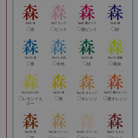
赤
ピンク
濃ピンク
紺
青
水色
緑
黄緑
レモンイエ
黄
オレンジ
濃オレンジ
ロー