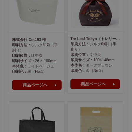
Tre Leaf Tokyo（トレリーフ東京） 様
株式会社 Co.193 様
印刷方法：
シルク印刷（手
印刷方法：
シルク印刷（手
刷り）
刷り）
印刷位置：
D 中央
印刷位置：
D 中央
印刷サイズ：
100×148mm
印刷サイズ：
26 × 100mm
本体色：
ダークブラウン
本体色：
ライトベージュ
印刷色：
金（No.3）
印刷色：
黒（No.1）
商品ページへ
商品ページへ