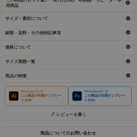
この商品のロット違い・名入れ対応・即納品・リピーター専
用商品
不織布製平袋（中ロン
【名入れ大ロット】不
【名入れ対応】不織布
グ）極厚手《40g》｜
織布製平袋（中ロン
製平袋（中ロング）極
サイズ・素材について
100枚入～
グ）極厚手《40g》｜
厚手《40g》｜100枚
100枚入（1000枚以上
入
即納品
納期・送料・その他特記事項
専用）
名入れ
¥
16,830
税込
〜
大ロット名入れ
¥
16,830
税込
¥
16,390
税込
価格について
サイズ展開一覧
商品の特徴
Illustratorデータ
Photoshopデータ
Ai
Ps
この商品の印刷テンプレー
この商品の印刷テンプレー
トをDL
トをDL
レビューを書く
商品についてのお問い合わせ