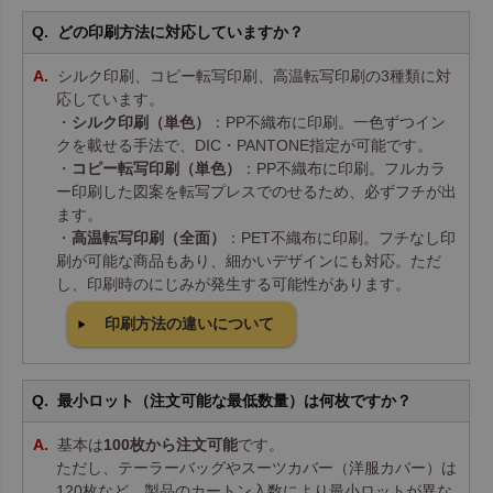
どの印刷方法に対応していますか？
シルク印刷、コピー転写印刷、高温転写印刷の3種類に対
応しています。
・
シルク印刷（単色）
：PP不織布に印刷。一色ずつイン
クを載せる手法で、DIC・PANTONE指定が可能です。
・
コピー転写印刷（単色）
：PP不織布に印刷。フルカラ
ー印刷した図案を転写プレスでのせるため、必ずフチが出
ます。
・
高温転写印刷（全面）
：PET不織布に印刷。フチなし印
刷が可能な商品もあり、細かいデザインにも対応。ただ
し、印刷時のにじみが発生する可能性があります。
印刷方法の違いについて
最小ロット（注文可能な最低数量）は何枚ですか？
基本は
100枚から注文可能
です。
ただし、テーラーバッグやスーツカバー（洋服カバー）は
120枚など、製品のカートン入数により最小ロットが異な