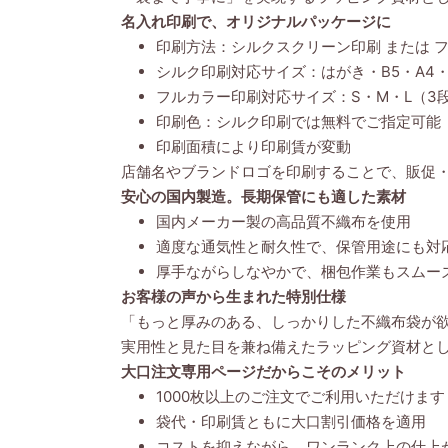
名入れ印刷で、オリジナルパッケージに
印刷方法：シルクスクリーン印刷 または 
シルク印刷対応サイズ：はがき・B5・A4・
フルカラー印刷対応サイズ：S・M・L（3
印刷色：シルク印刷では無料でご指定可能
印刷面積により印刷賃が変動
店舗名やブランドロゴを印刷することで、販促
安心の国内製造。長期保管にも適した素材
国内メーカー製の高品質不織布を使用
適度な通気性と耐久性で、保管用途にも対
厚手ながらしなやかで、梱包作業もスムー
お客様の声から生まれた特別仕様
「もっと厚みのある、しっかりした不織布袋が
実用性と見た目を兼ね備えたラッピング資材と
大口注文専用ページだからこそのメリット
1000枚以上のご注文でご利用いただけます
袋代・印刷賃ともに大口割引価格を適用
コストを抑えながら、ワンランク上の仕上