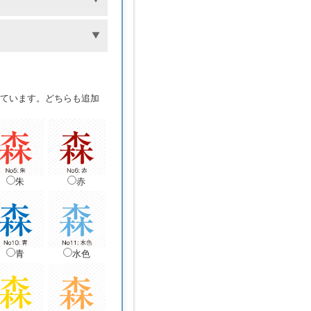
ています。どちらも追加
朱
赤
青
水色