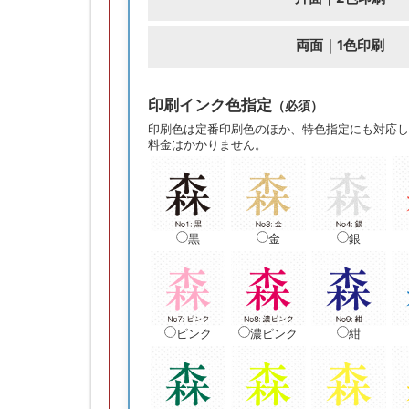
両面｜1色印刷
印刷インク色指定
（必須）
印刷色は定番印刷色のほか、特色指定にも対応し
料金はかかりません。
黒
金
銀
ピンク
濃ピンク
紺