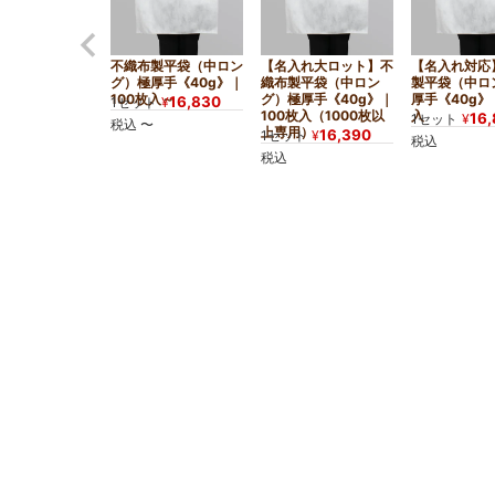
不織布製平袋（中ロン
【名入れ大ロット】不
【名入れ対応
グ）極厚手《40g》｜
織布製平袋（中ロン
製平袋（中ロ
100枚入～
グ）極厚手《40g》｜
厚手《40g》
16,830
1セット
¥
100枚入（1000枚以
入
16
1セット
¥
税込
〜
上専用）
16,390
1セット
¥
税込
税込