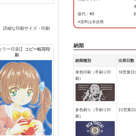
版代：
¥0
※送料は未反映
、詳細な印刷サイズ・印刷
納期
カラー印刷】
コピー転写印
刷
納期種別
出荷日数
単色印刷（手刷り印
16営業日
刷）
多色刷り（手刷り印
22営業日
刷）