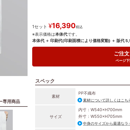
16,390
¥
1セット
税込
※表示価格は
本体代
です。
本体代 ＋ 印刷代(印刷面積により価格変動) ＋ 版代 5
ご注文
ページ下
スペック
PP不織布
素材
素材について詳しくはこち
ー専用商品
内寸：W540×H700mm
外寸：W550×H705mm
サイズ
中身のサイズから最適なラ