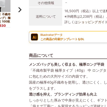
－
その他情報
16,500円（税込）以上で
】不織布
送料について
※沖縄県は2,238円（税
ング）極
｜100枚
詳しくは
ショッピングガイ
,830
Illustratorデータ
Ai
この商品の印刷テンプレートをDL
商品について
メンズバッグも美しく収まる、極厚ロング平袋
「不織布製平袋 極厚タイプ（40g） 中 ロン
に包むための大判サイズの内袋です。
国産の極厚40g不織布を使用し、透けにくく、
をプラスします。
透け感を抑え、ブランディング効果も向上
しっかりとした厚みで中身が見えにくく、ギフ
「袋まで丁寧に」を実現するラッピング資材と