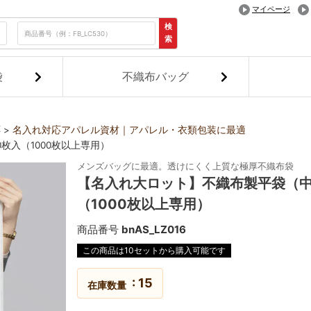
マイページ
検
索
袋
不織布バッグ
応
名入れ対応アパレル資材｜アパレル・衣類包装に最適
枚入（1000枚以上専用）
メンズバッグに最適。透けにくく上質な極厚不織布袋
【名入れ大ロット】不織布製平袋（中
（1000枚以上専用）
商品番号
bnAS_LZ016
この商品は10セットから購入可能です
15
在庫数量