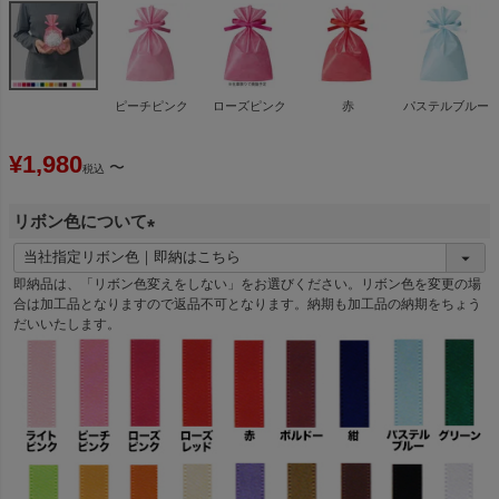
ピーチピンク
ローズピンク
赤
パステルブルー
¥
1,980
〜
税込
リボン色について
(
必
即納品は、「リボン色変えをしない」をお選びください。リボン色を変更の場
須
合は加工品となりますので返品不可となります。納期も加工品の納期をちょう
だいいたします。
)