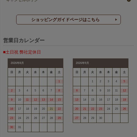
キャンセルポリシー
オレンジ
オレンジ
ショッピングガイドページはこちら
ベージュ
ベージュ
営業日カレンダー
■土日祝 弊社定休日
2026年8月
2026年9月
ミルクティーベージュ
ライトブラウン
日
月
火
水
木
金
土
日
月
火
水
木
金
土
1
1
2
3
4
5
2
3
4
5
6
7
8
6
7
8
9
10
11
12
ダークブラウン
ダークブラウン
9
10
11
12
13
14
15
13
14
15
16
17
18
19
16
17
18
19
20
21
22
20
21
22
23
24
25
26
23
24
25
26
27
28
29
27
28
29
30
30
31
黒
黒