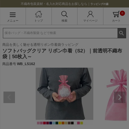
不織布包装資材・名入れ対応商品をお探しなら｜
ラッピングの森
0
メニュー
トップ
検索
マイページ
カート
商品を美しく魅せる透明リボン巾着袋ラッピング
ソフトバッグクリア リボン巾着（S2）｜前透明不織布
袋｜50枚入～
商品番号
WB_LS162