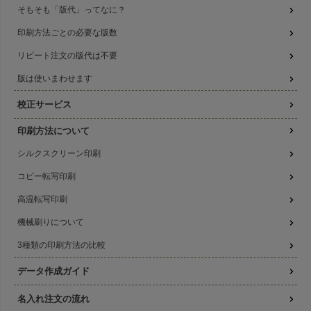
そもそも「版代」ってなに？
印刷方法ごとの必要な版数
リピート注文の版代は不要
版は使いまわせます
校正サービス
印刷方法について
シルクスクリーン印刷
コピー転写印刷
高温転写印刷
機械刷りについて
3種類の印刷方法の比較
データ作成ガイド
名入れ注文の流れ