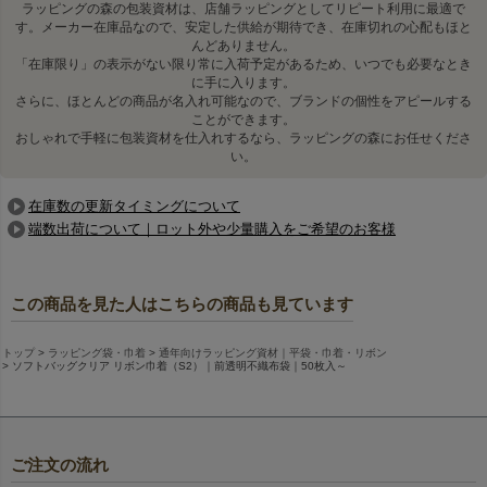
ラッピングの森の包装資材は、店舗ラッピングとしてリピート利用に最適で
ご指示がない場合、下記の組み合わせで出荷いたします。
す。メーカー在庫品なので、安定した供給が期待でき、在庫切れの心配もほと
・生地色とリボン色の組み合わせの変更は可能ですが、
返品不可
と
んどありません。
なりますのでご了承ください。
「在庫限り」の表示がない限り常に入荷予定があるため、いつでも必要なとき
に手に入ります。
さらに、ほとんどの商品が名入れ可能なので、ブランドの個性をアピールする
生地色名
リボン色名
ことができます。
おしゃれで手軽に包装資材を仕入れするなら、ラッピングの森にお任せくださ
い。
ライトピンク
ライトピンク
在庫数の更新タイミングについて
端数出荷について｜ロット外や少量購入をご希望のお客様
ピーチピンク
ピーチピンク
この商品を見た人はこちらの商品も見ています
トップ
ラッピング袋・巾着
通年向けラッピング資材｜平袋・巾着・リボン
ソフトバッグクリア リボン巾着（S2）｜前透明不織布袋｜50枚入～
ローズピンク
ローズピンク
ご注文の流れ
赤
赤