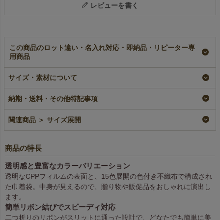
レビューを書く
この商品のロット違い・名入れ対応・即納品・リピーター専
用商品
【名入れリピーター専
ソフトバッグクリア
【名入れ対応】ソフト
用】ソフトバッグクリ
リボン巾着（S2）｜
バッグクリア リボン
サイズ・素材について
ア リボン巾着（S2）
前透明不織布袋｜50枚
巾着（S2）｜前透明
｜前透明不織布袋｜
入～
不織布ラッピング袋｜
100枚入
100枚入
即納品
加工品
納期・送料・その他特記事項
リピーター専用名入れ
名入れ
¥
1,980
税込
〜
¥
4,180
税込
¥
4,180
税込
関連商品 ＞ サイズ展開
商品の特長
透明感と豊富なカラーバリエーション
透明なCPPフィルムの表面と、15色展開の色付き不織布で構成され
た巾着袋。中身が見えるので、贈り物や販促品をおしゃれに演出し
ます。
簡単リボン結びでスピーディ対応
二つ折りのリボンがスリットに通った設計で、どなたでも簡単に美