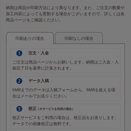
納期は商品や印刷方法により異なります。また、ご注文の数量や
加工内容によっても変動する場合がございますので、詳しくは各
商品ページをご確認ください。
ローズレッド
ローズレッド
印刷ありの場合
印刷なしの場合
注文・入金
ボルドー
ボルドー
ご注文は商品ページからお願いします。納期はご入金・入
稿完了日を基準に計算されます。
データ入稿
紺
紺
5MBまでのデータは
入稿フォーム
から、5MBを超える場
合は
メール
でお送りください。
校正
（※サービスを利用の場合）
ライトパープル
ライトパープル
校正サービスをご利用の場合は、校正品をお送りします。
データでの画像校正は無料です。