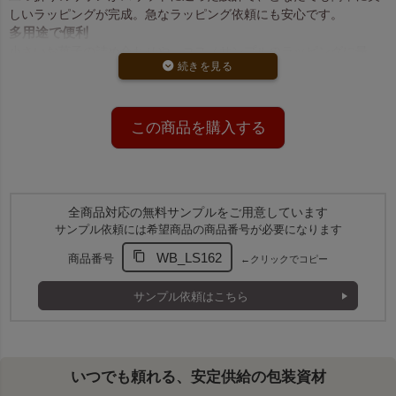
しいラッピングが完成。急なラッピング依頼にも安心です。
多用途で便利
小さいお菓子の詰め合わせや、コスメサンプルのラッピングに最
適。イベントやギフトシーンで大活躍します。
リボンのカスタマイズ対応
リボン色を選択可能なオプション付きで、用途に合わせて自由にカ
スタマイズ可能。※加工品のため納期が変動します。
この商品を購入する
即納品と加工品とは？
全商品対応の無料サンプルをご用意しています
即納品と加工品は、納期が異なります。
サンプル依頼には希望商品の商品番号が必要になります
WB_LS162
商品番号
←クリックでコピー
即納品
：2営業日以内に発送できる在庫です。
加工品
：ご注文後に生産されるため、納期がかかります。
サンプル依頼はこちら
注文数や希望納期に合わせてご選択ください。
基本の生地色とリボン色の組み合わせ
いつでも頼れる、安定供給の包装資材
・基本の生地色とリボン色は、下記の組み合わせとなります。特に